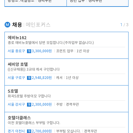
탕청소 .객실청소
경력무관
당번 업무
경력무관
채용
메인포커스
1
/
3
에비뉴162
종로 에비뉴호텔에서 당번 모집합니다.(주차업무 없습니다.)
서울 종로구
월
3,300,000원
프런트 업무
1년 이상
쎄비앙 호텔
((신규채용)) 3교대 캐셔 구인합니다
서울 구로구
월
2,948,820원
캐셔
1년 이상
S호텔
화곡S호텔 주방이모 구합니다
서울 강서구
월
2,300,000원
주방
경력무관
호텔더클래스
이천 호텔더클래스 부부팀 구합니다.
경기 이천시
월
2,700,000원
부부팀 모십니다.
경력무관