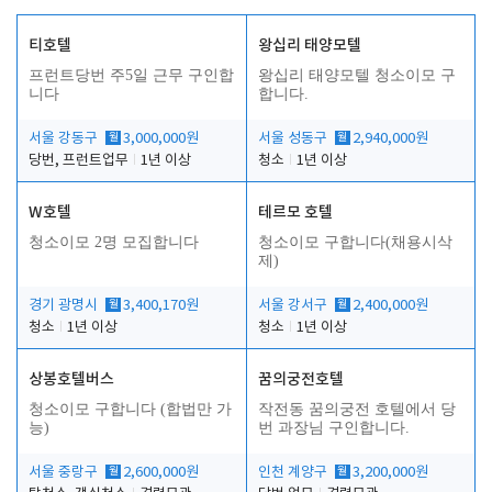
티호텔
왕십리 태양모텔
프런트당번 주5일 근무 구인합
왕십리 태양모텔 청소이모 구
니다
합니다.
서울 강동구
월
3,000,000원
서울 성동구
월
2,940,000원
당번, 프런트업무
1년 이상
청소
1년 이상
W호텔
테르모 호텔
청소이모 2명 모집합니다
청소이모 구합니다(채용시삭
제)
경기 광명시
월
3,400,170원
서울 강서구
월
2,400,000원
청소
1년 이상
청소
1년 이상
상봉호텔버스
꿈의궁전호텔
청소이모 구합니다 (합법만 가
작전동 꿈의궁전 호텔에서 당
능)
번 과장님 구인합니다.
서울 중랑구
월
2,600,000원
인천 계양구
월
3,200,000원