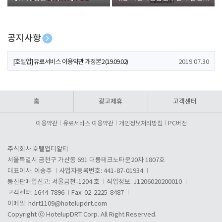
폰 증정
공지사항
[호텔업] 개인정보 처리방침 개정본1 (19.09.02)
2019.07.30
[호텔업] 유료서비스 이용약관 개정본2 (19.09.02)
2019.07.30
[호텔업] 개인정보 처리방침 개정본2 (19.09.02)
2019.07.30
홈
광고제휴
고객센터
이용약관
유료서비스 이용약관
개인정보처리방침
PC버전
주식회사 호텔업디알티
서울특별시 금천구 가산동 691 대륭테크노타운20차 1807호
대표이사: 이송주
사업자등록번호: 441-87-01934
통신판매업신고: 서울금천-1204 호
직업정보: J1206020200010
고객센터: 1644-7896
Fax: 02-2225-8487
이메일:
hdrt1109@hotelupdrt.com
Copyright ⓒ HotelupDRT Corp. All Right Reserved.