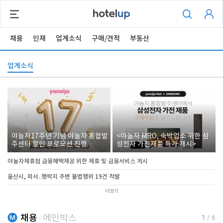
채용
인재
업계소식
구매/견적
부동산
업계소식
야놀자17주년 기념 야놀자 통합발
<야놀자 MRO, 숙박업소 위한 삼
주센터 할인 프로모션 진행
성전자 가전제품 특가 개시>
야놀자제휴점 금융혜택제공 위한 제휴 및 금융서비스 게시
울산시, 피서․행락지 주변 불법행위 19건 적발
더보기
채용
메인박스
1
/
6