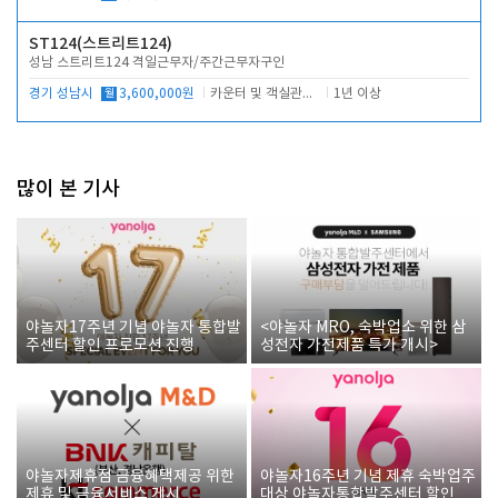
ST124(스트리트124)
성남 스트리트124 격일근무자/주간근무자구인
경기 성남시
월
3,600,000원
카운터 및 객실관리 전반
1년 이상
많이 본 기사
야놀자17주년 기념 야놀자 통합발
<야놀자 MRO, 숙박업소 위한 삼
주센터 할인 프로모션 진행
성전자 가전제품 특가 개시>
야놀자제휴점 금융혜택제공 위한
야놀자16주년 기념 제휴 숙박업주
제휴 및 금융서비스 게시
대상 야놀자통합발주센터 할인쿠