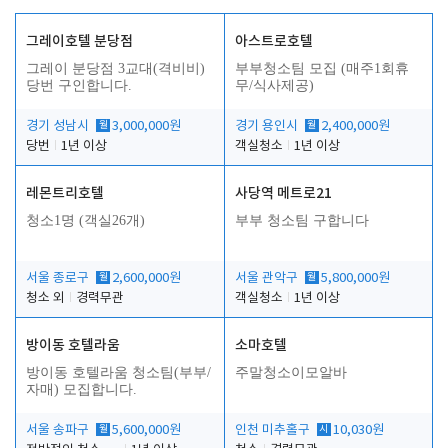
그레이호텔 분당점
아스트로호텔
그레이 분당점 3교대(격비비)
부부청소팀 모집 (매주1회휴
당번 구인합니다.
무/식사제공)
경기 성남시
월
3,000,000원
경기 용인시
월
2,400,000원
당번
1년 이상
객실청소
1년 이상
레몬트리호텔
사당역 메트로21
청소1명 (객실26개)
부부 청소팀 구합니다
서울 종로구
월
2,600,000원
서울 관악구
월
5,800,000원
청소 외
경력무관
객실청소
1년 이상
방이동 호텔라움
소마호텔
방이동 호텔라움 청소팀(부부/
주말청소이모알바
자매) 모집합니다.
서울 송파구
월
5,600,000원
인천 미추홀구
시
10,030원