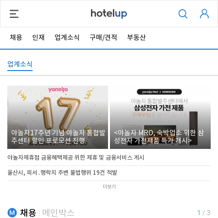
채용
인재
업계소식
구매/견적
부동산
업계소식
야놀자17주년 기념 야놀자 통합발
<야놀자 MRO, 숙박업소 위한 삼
주센터 할인 프로모션 진행
성전자 가전제품 특가 개시>
야놀자제휴점 금융혜택제공 위한 제휴 및 금융서비스 게시
울산시, 피서․행락지 주변 불법행위 19건 적발
더보기
채용
메인박스
1
/
3