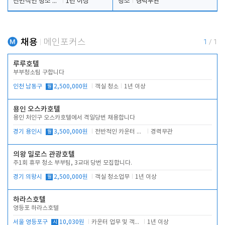
전반적인 청소 업무(객실청소.객실정리)
1년 이상
청소
경력무관
채용
메인포커스
1
/
1
루루호텔
부부청소팀 구합니다
인천 남동구
월
2,500,000원
객실 청소
1년 이상
용인 오스카호텔
용인 처인구 오스카호텔에서 격일당번 채용합니다
경기 용인시
월
3,500,000원
전반적인 카운터 업무
경력무관
의왕 밀로스 관광호텔
주1회 휴무 청소 부부팀, 3교대 당번 모집합니다.
경기 의왕시
월
2,500,000원
객실 청소업무
1년 이상
하라스호텔
영등포 하라스호텔
서울 영등포구
시
10,030원
카운터 업무 및 객실관리(청소상태 확인, 객실판매)
1년 이상