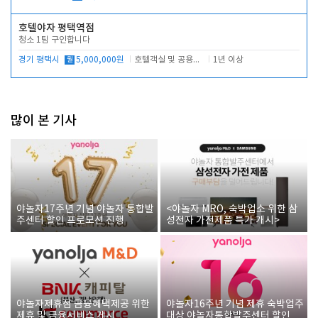
호텔야자 평택역점
청소 1팀 구인합니다
경기 평택시
월
5,000,000원
호텔객실 및 공용시설 청소 관리
1년 이상
많이 본 기사
야놀자17주년 기념 야놀자 통합발
<야놀자 MRO, 숙박업소 위한 삼
주센터 할인 프로모션 진행
성전자 가전제품 특가 개시>
야놀자제휴점 금융혜택제공 위한
야놀자16주년 기념 제휴 숙박업주
제휴 및 금융서비스 게시
대상 야놀자통합발주센터 할인쿠