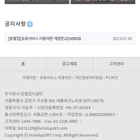
폰 증정
공지사항
[호텔업] 개인정보 처리방침 개정본1 (19.09.02)
2019.07.30
[호텔업] 유료서비스 이용약관 개정본2 (19.09.02)
2019.07.30
[호텔업] 개인정보 처리방침 개정본2 (19.09.02)
2019.07.30
홈
광고제휴
고객센터
이용약관
유료서비스 이용약관
개인정보처리방침
PC버전
주식회사 호텔업디알티
서울특별시 금천구 가산동 691 대륭테크노타운20차 1807호
대표이사: 이송주
사업자등록번호: 441-87-01934
통신판매업신고: 서울금천-1204 호
직업정보: J1206020200010
고객센터: 1644-7896
Fax: 02-2225-8487
이메일:
hdrt1109@hotelupdrt.com
Copyright ⓒ HotelupDRT Corp. All Right Reserved.