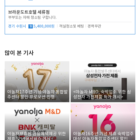
브라운도트호텔 세류점
부부또는 자매 청소팀 구합니다.
경기 수원시
월
5,400,000원
객실청소및 베팅
경력무관
많이 본 기사
야놀자17주년 기념 야놀자 통합발
<야놀자 MRO, 숙박업소 위한 삼
주센터 할인 프로모션 진행
성전자 가전제품 특가 개시>
야놀자제휴점 금융혜택제공 위한
야놀자16주년 기념 제휴 숙박업주
제휴 및 금융서비스 게시
대상 야놀자통합발주센터 할인쿠