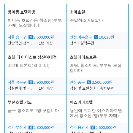
방이동 호텔라움
소마호텔
방이동 호텔라움 청소팀(부부/
주말청소이모알바
자매) 모집합니다.
서울 송파구
월
5,600,000원
인천 미추홀구
시
10,030원
전반적인 청소 업무(객실청소.객실정리)
1년 이상
청소
경력무관
호텔 디 아티스트 성신여대점
호텔에어포트준
3교대 프론트(격,비,비)
베팅, 청소이모, 부부팀 모집
합니다.
서울 성북구
월
2,900,000원
인천 중구
월
2,500,000원
객실판매 및 고객응대
1년 이상
객실 및 호텔청소
경력무관
부천호텔 키노
이스키아호텔
급구 청소이모 1명 구합니다.
용인에 위치한 이스키아호텔
에서 청소원2명(부부,자매)을
모집합니다..
경기 부천시
월
2,800,000원
경기 용인시
월
2,600,000원