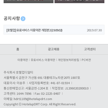
폰 증정
공지사항
[호텔업] 개인정보 처리방침 개정본1 (19.09.02)
2019.07.30
[호텔업] 유료서비스 이용약관 개정본2 (19.09.02)
2019.07.30
[호텔업] 개인정보 처리방침 개정본2 (19.09.02)
2019.07.30
홈
광고제휴
고객센터
이용약관
유료서비스 이용약관
개인정보처리방침
PC버전
주식회사 호텔업디알티
서울특별시 금천구 가산동 691 대륭테크노타운20차 1807호
대표이사: 이송주
사업자등록번호: 441-87-01934
통신판매업신고: 서울금천-1204 호
직업정보: J1206020200010
고객센터: 1644-7896
Fax: 02-2225-8487
이메일:
hdrt1109@hotelupdrt.com
Copyright ⓒ HotelupDRT Corp. All Right Reserved.