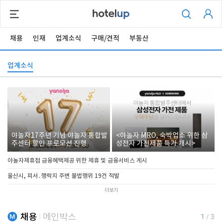
채용
인재
업계소식
구매/견적
부동산
업계소식
야놀자17주년 기념 야놀자 통합발
<야놀자 MRO, 숙박업소 위한 삼
주센터 할인 프로모션 진행
성전자 가전제품 특가 개시>
야놀자제휴점 금융혜택제공 위한 제휴 및 금융서비스 게시
울산시, 피서․행락지 주변 불법행위 19건 적발
더보기
채용
메인박스
1
/
3