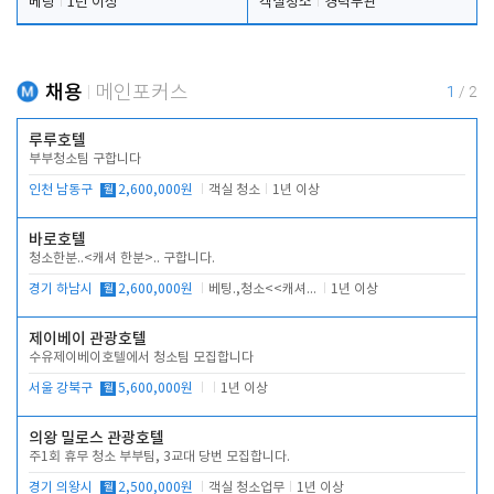
베팅
1년 이상
객실청소
경력무관
채용
메인포커스
1
/
2
루루호텔
부부청소팀 구합니다
인천 남동구
월
2,600,000원
객실 청소
1년 이상
바로호텔
청소한분..<캐셔 한분>.. 구합니다.
경기 하남시
월
2,600,000원
베팅.,청소<<캐셔 모셔봅니다.
1년 이상
제이베이 관광호텔
수유제이베이호텔에서 청소팀 모집합니다
서울 강북구
월
5,600,000원
1년 이상
의왕 밀로스 관광호텔
주1회 휴무 청소 부부팀, 3교대 당번 모집합니다.
경기 의왕시
월
2,500,000원
객실 청소업무
1년 이상