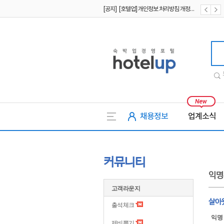
[공지] [호텔업] 유료서비스 이용약관 개정본2 (19.09.02)
[공지] [호텔업] 개인정보 처리방침 개정본2 (19.09.02)
호텔업
채용정보
업계소식
커뮤니티
익명
고객라운지
살아
출석체크
익명
제비뽑기