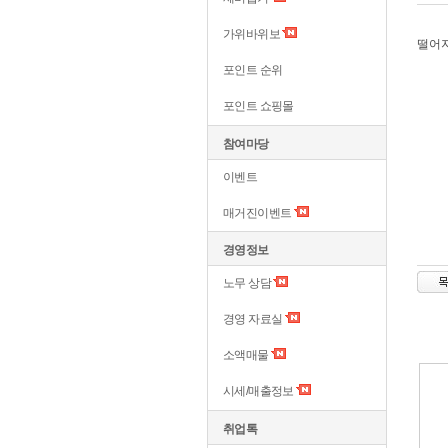
가위바위보
떨어지
포인트 순위
포인트 쇼핑몰
참여마당
이벤트
매거진이벤트
경영정보
노무 상담
경영 자료실
소액매물
시세/매출정보
취업톡