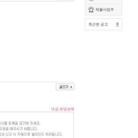
체불사업주
0
최근본 공고