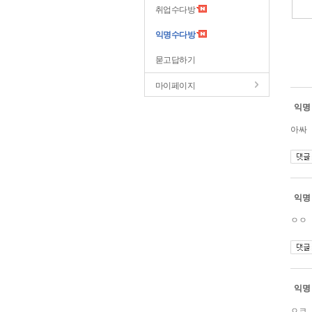
취업수다방
익명수다방
묻고답하기
마이페이지