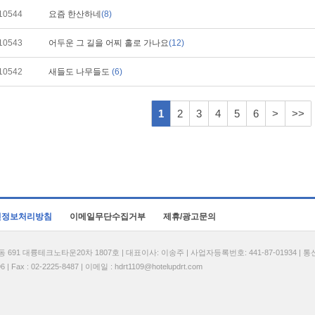
10544
요즘 한산하네
(8)
10543
어두운 그 길을 어찌 홀로 가나요
(12)
10542
새들도 나무들도
(6)
1
2
3
4
5
6
>
>>
인정보처리방침
이메일무단수집거부
제휴/광고문의
1 대륭테크노타운20차 1807호 | 대표이사: 이송주 | 사업자등록번호: 441-87-01934 | 
| Fax : 02-2225-8487 | 이메일 :
hdrt1109@hotelupdrt.com