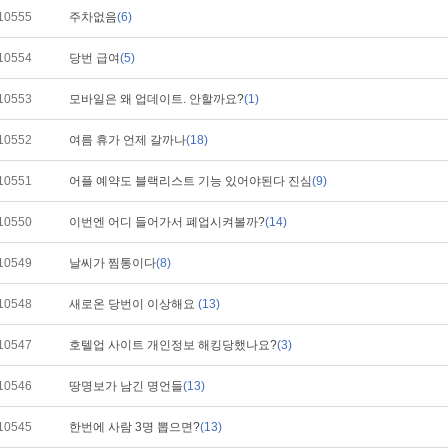
10555
주차없음
(6)
10554
당번 급여
(5)
10553
모바일은 왜 업데이트. 안할까요?
(1)
10552
여름 휴가 언제 갈까나
(18)
10551
어플 예약도 블랙리스트 기능 있어야된다 진심
(9)
10550
이번엔 어디 들어가서 폐업시켜볼까?
(14)
10549
날씨가 찜통이다
(8)
10548
새로온 당번이 이상해요
(13)
10547
호텔업 사이트 개인정보 해킹당했나요?
(3)
10546
땅명보가 남긴 명언들
(13)
10545
한번에 사람 3명 뽑으면?
(13)