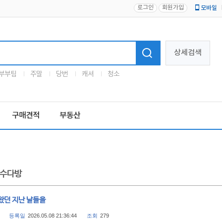
로그인
회원가입
모바일
로고
상세검색
부부팀
주말
당번
캐셔
청소
구매견적
부동산
수다방
왔던 지난 날들을
등록일
2026.05.08 21:36:44
조회
279