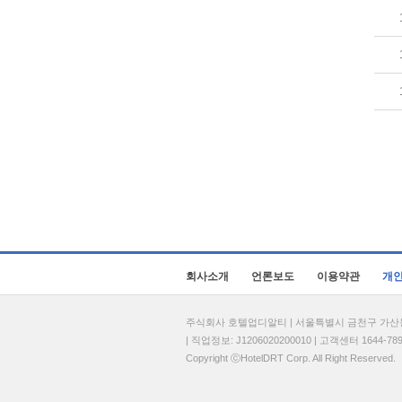
회사소개
언론보도
이용약관
개
주식회사 호텔업디알티 | 서울특별시 금천구 가산동 69
| 직업정보: J1206020200010 | 고객센터 1644-7896 
Copyright ⓒHotelDRT Corp. All Right Reserved.