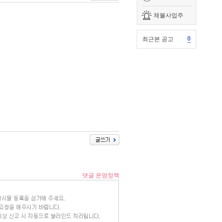
체불사업주
0
최근본 공고