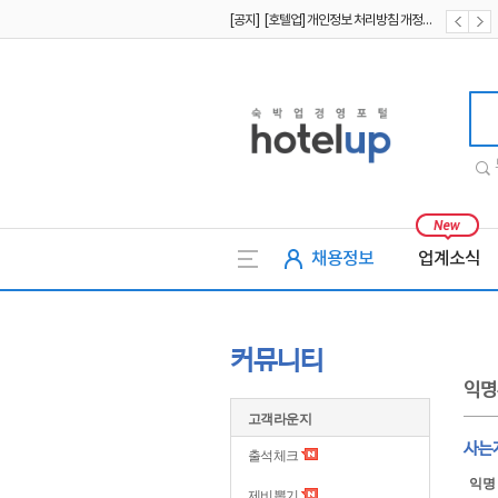
[공지] [호텔업] 개인정보 처리방침 개정본1 (19.09.02)
[공지] [호텔업] 유료서비스 이용약관 개정본2 (19.09.02)
호텔업
채용정보
업계소식
커뮤니티
익명
고객라운지
사는
출석체크
익명
제비뽑기