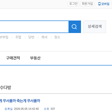
로그인
회원가입
모바일
로고
상세검색
부부팀
주말
당번
캐셔
청소
구매견적
부동산
수다방
게 무서울까 죽는게 무서울까
등록일
2026.05.05 14:42:40
조회
337