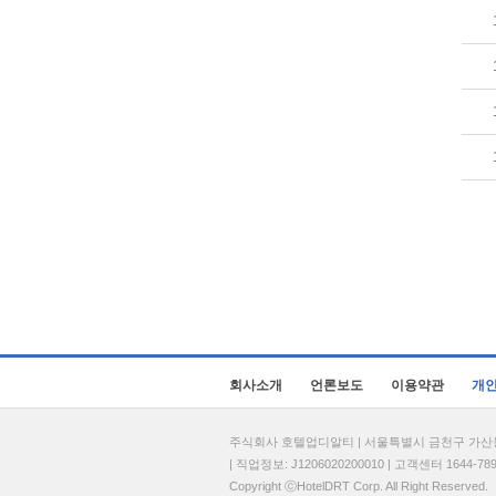
회사소개
언론보도
이용약관
개
주식회사 호텔업디알티 | 서울특별시 금천구 가산동 69
| 직업정보: J1206020200010 | 고객센터 1644-7896 
Copyright ⓒHotelDRT Corp. All Right Reserved.