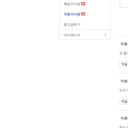
취업수다방
익명수다방
묻고답하기
마이페이지