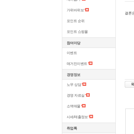
가위바위보
결론은
포인트 순위
포인트 쇼핑몰
참여마당
이벤트
매거진이벤트
경영정보
노무 상담
경영 자료실
소액매물
시세/매출정보
취업톡