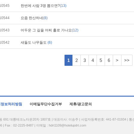
10545
한번에 사람 3명 뽑으면?
(13)
10544
요즘 한산하네
(8)
10543
어두운 그 길을 어찌 홀로 가나요
(12)
10542
새들도 나무들도
(6)
1
2
3
4
5
6
>
>>
인정보처리방침
이메일무단수집거부
제휴/광고문의
1 대륭테크노타운20차 1807호 | 대표이사: 이송주 | 사업자등록번호: 441-87-01934 | 
| Fax : 02-2225-8487 | 이메일 :
hdrt1109@hotelupdrt.com