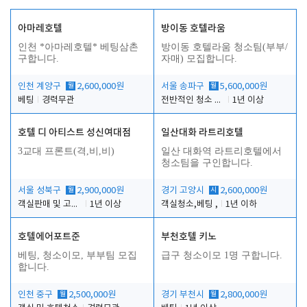
아마레호텔
방이동 호텔라움
인천 *아마레호텔* 베팅삼촌
방이동 호텔라움 청소팀(부부/
구합니다.
자매) 모집합니다.
인천 계양구
월
2,600,000원
서울 송파구
월
5,600,000원
베팅
경력무관
전반적인 청소 업무(객실청소.객실정리)
1년 이상
호텔 디 아티스트 성신여대점
일산대화 라트리호텔
3교대 프론트(격,비,비)
일산 대화역 라트리호텔에서
청소팀을 구인합니다.
서울 성북구
월
2,900,000원
경기 고양시
시
2,600,000원
객실판매 및 고객응대
1년 이상
객실청소,베팅 ,
1년 이하
호텔에어포트준
부천호텔 키노
베팅, 청소이모, 부부팀 모집
급구 청소이모 1명 구합니다.
합니다.
인천 중구
월
2,500,000원
경기 부천시
월
2,800,000원