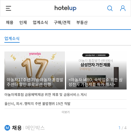
채용
인재
업계소식
구매/견적
부동산
업계소식
야놀자17주년 기념 야놀자 통합발
<야놀자 MRO, 숙박업소 위한 삼
주센터 할인 프로모션 진행
성전자 가전제품 특가 개시>
야놀자제휴점 금융혜택제공 위한 제휴 및 금융서비스 게시
울산시, 피서․행락지 주변 불법행위 19건 적발
더보기
채용
메인박스
1
/
4