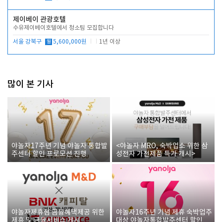
제이베이 관광호텔
수유제이베이호텔에서 청소팀 모집합니다
서울 강북구
월
5,600,000원
1년 이상
많이 본 기사
야놀자17주년 기념 야놀자 통합발
<야놀자 MRO, 숙박업소 위한 삼
주센터 할인 프로모션 진행
성전자 가전제품 특가 개시>
야놀자제휴점 금융혜택제공 위한
야놀자16주년 기념 제휴 숙박업주
제휴 및 금융서비스 게시
대상 야놀자통합발주센터 할인쿠