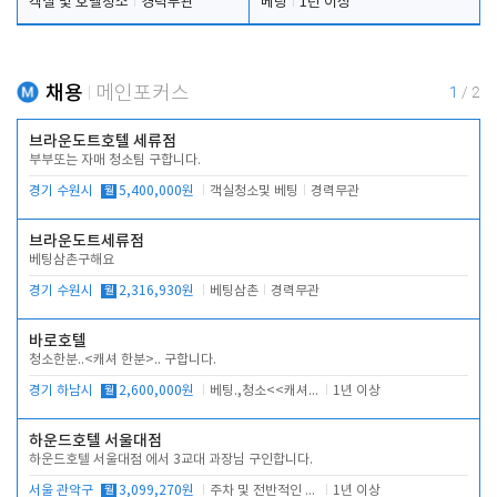
객실 및 호텔청소
경력무관
베팅
1년 이상
채용
메인포커스
1
/
2
브라운도트호텔 세류점
부부또는 자매 청소팀 구합니다.
경기 수원시
월
5,400,000원
객실청소및 베팅
경력무관
브라운도트세류점
베팅삼촌구해요
경기 수원시
월
2,316,930원
베팅삼촌
경력무관
바로호텔
청소한분..<캐셔 한분>.. 구합니다.
경기 하남시
월
2,600,000원
베팅.,청소<<캐셔 모셔봅니다.
1년 이상
하운드호텔 서울대점
하운드호텔 서울대점 에서 3교대 과장님 구인합니다.
서울 관악구
월
3,099,270원
주차 및 전반적인 당번업무
1년 이상