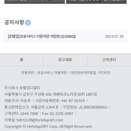
폰 증정
공지사항
[호텔업] 개인정보 처리방침 개정본1 (19.09.02)
2019.07.30
[호텔업] 유료서비스 이용약관 개정본2 (19.09.02)
2019.07.30
[호텔업] 개인정보 처리방침 개정본2 (19.09.02)
2019.07.30
홈
광고제휴
고객센터
이용약관
유료서비스 이용약관
개인정보처리방침
PC버전
주식회사 호텔업디알티
서울특별시 금천구 가산동 691 대륭테크노타운20차 1807호
대표이사: 이송주
사업자등록번호: 441-87-01934
통신판매업신고: 서울금천-1204 호
직업정보: J1206020200010
고객센터: 1644-7896
Fax: 02-2225-8487
이메일:
hdrt1109@hotelupdrt.com
Copyright ⓒ HotelupDRT Corp. All Right Reserved.