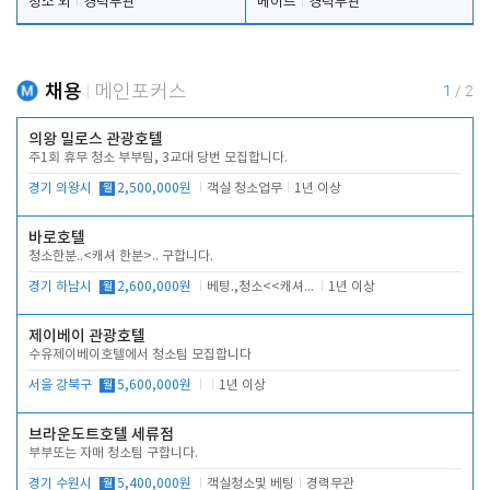
청소 외
경력무관
메이드
경력무관
채용
메인포커스
1
/
2
의왕 밀로스 관광호텔
주1회 휴무 청소 부부팀, 3교대 당번 모집합니다.
경기 의왕시
월
2,500,000원
객실 청소업무
1년 이상
바로호텔
청소한분..<캐셔 한분>.. 구합니다.
경기 하남시
월
2,600,000원
베팅.,청소<<캐셔 모셔봅니다.
1년 이상
제이베이 관광호텔
수유제이베이호텔에서 청소팀 모집합니다
서울 강북구
월
5,600,000원
1년 이상
브라운도트호텔 세류점
부부또는 자매 청소팀 구합니다.
경기 수원시
월
5,400,000원
객실청소및 베팅
경력무관