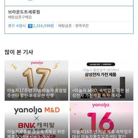
브라운도트세류점
베팅삼촌구해요
경기 수원시
월
2,316,930원
베팅삼촌
경력무관
많이 본 기사
야놀자17주년 기념 야놀자 통합발
<야놀자 MRO, 숙박업소 위한 삼
주센터 할인 프로모션 진행
성전자 가전제품 특가 개시>
야놀자제휴점 금융혜택제공 위한
야놀자16주년 기념 제휴 숙박업주
제휴 및 금융서비스 게시
대상 야놀자통합발주센터 할인쿠