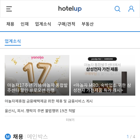
채용
인재
업계소식
구매/견적
부동산
업계소식
야놀자17주년 기념 야놀자 통합발
<야놀자 MRO, 숙박업소 위한 삼
주센터 할인 프로모션 진행
성전자 가전제품 특가 개시>
야놀자제휴점 금융혜택제공 위한 제휴 및 금융서비스 게시
울산시, 피서․행락지 주변 불법행위 19건 적발
더보기
채용
메인박스
1
/
4