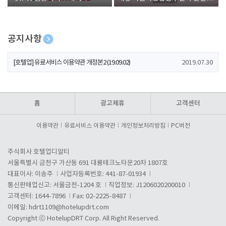
폰 증정
공지사항
[호텔업] 개인정보 처리방침 개정본1 (19.09.02)
2019.07.30
[호텔업] 유료서비스 이용약관 개정본2 (19.09.02)
2019.07.30
[호텔업] 개인정보 처리방침 개정본2 (19.09.02)
2019.07.30
홈
광고제휴
고객센터
이용약관
유료서비스 이용약관
개인정보처리방침
PC버전
주식회사 호텔업디알티
서울특별시 금천구 가산동 691 대륭테크노타운20차 1807호
대표이사: 이송주
사업자등록번호: 441-87-01934
통신판매업신고: 서울금천-1204 호
직업정보: J1206020200010
고객센터: 1644-7896
Fax: 02-2225-8487
이메일:
hdrt1109@hotelupdrt.com
Copyright ⓒ HotelupDRT Corp. All Right Reserved.