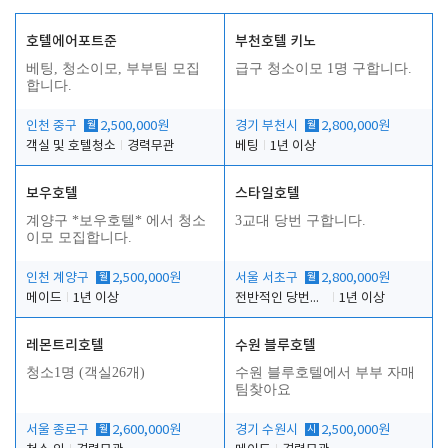
호텔에어포트준
부천호텔 키노
베팅, 청소이모, 부부팀 모집
급구 청소이모 1명 구합니다.
합니다.
인천 중구
월
2,500,000원
경기 부천시
월
2,800,000원
객실 및 호텔청소
경력무관
베팅
1년 이상
보우호텔
스타일호텔
계양구 *보우호텔* 에서 청소
3교대 당번 구합니다.
이모 모집합니다.
인천 계양구
월
2,500,000원
서울 서초구
월
2,800,000원
메이드
1년 이상
전반적인 당번업무
1년 이상
레몬트리호텔
수원 블루호텔
청소1명 (객실26개)
수원 블루호텔에서 부부 자매
팀찾아요
서울 종로구
월
2,600,000원
경기 수원시
시
2,500,000원