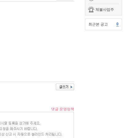
체불사업주
0
최근본 공고