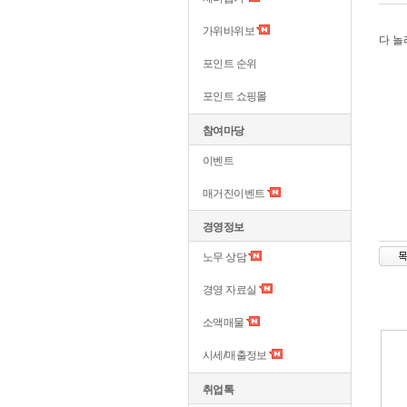
가위바위보
다 
포인트 순위
포인트 쇼핑몰
참여마당
이벤트
매거진이벤트
경영정보
노무 상담
경영 자료실
소액매물
시세/매출정보
취업톡