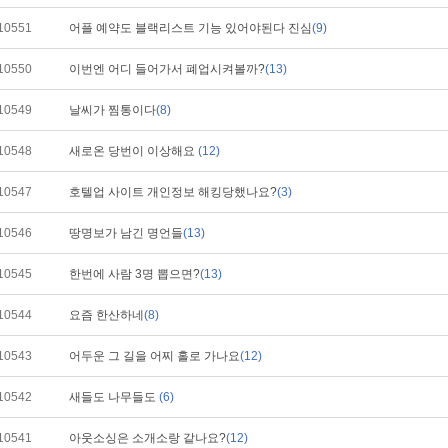
10551
어플 예약도 블랙리스트 기능 있어야된다 진심
(9)
10550
이번엔 어디 들어가서 폐업시켜볼까?
(13)
10549
날씨가 찜통이다
(8)
10548
새로온 당번이 이상해요
(12)
10547
호텔업 사이트 개인정보 해킹당했나요?
(3)
10546
땅명보가 남긴 명언들
(13)
10545
한번에 사람 3명 뽑으면?
(13)
10544
요즘 한산하네
(8)
10543
어두운 그 길을 어찌 홀로 가나요
(12)
10542
새들도 나무들도
(6)
10541
아웃소싱은 소개소랑 같나요?
(12)