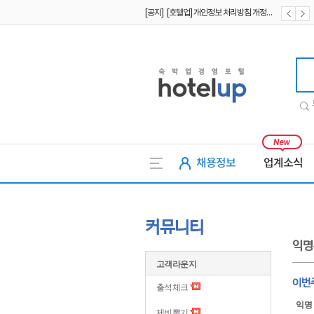
[공지] [호텔업] 개인정보 처리방침 개정본1 (19.09.02)
[공지] [호텔업] 유료서비스 이용약관 개정본2 (19.09.02)
호텔업
채용정보
업계소식
커뮤니티
익명
고객라운지
이번
출석체크
익명
제비뽑기