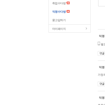
취업수다방
익명수다방
묻고답하기
마이페이지