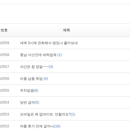
번호
제목
10559
새벽 3시에 전화해서 방있냐 물어보네
10558
충남 서산인데 세탁업체
(1)
10557
야간은 참 정말~~~
(3)
10556
비품 납품 취업
(4)
10555
주차없음
(6)
10554
당번 급여
(5)
10553
모바일은 왜 업데이트. 안할까요?
(1)
10552
여름 휴가 언제 갈까나
(16)