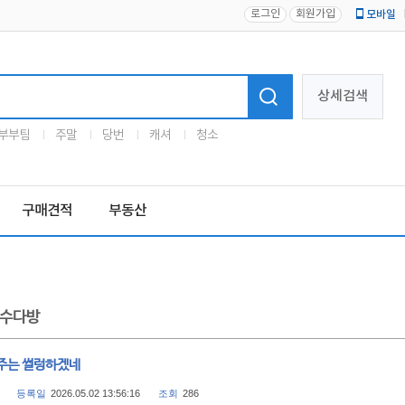
로그인
회원가입
모바일
로고
상세검색
부부팀
주말
당번
캐셔
청소
구매견적
부동산
수다방
주는 썰렁하겠네
등록일
2026.05.02 13:56:16
조회
286