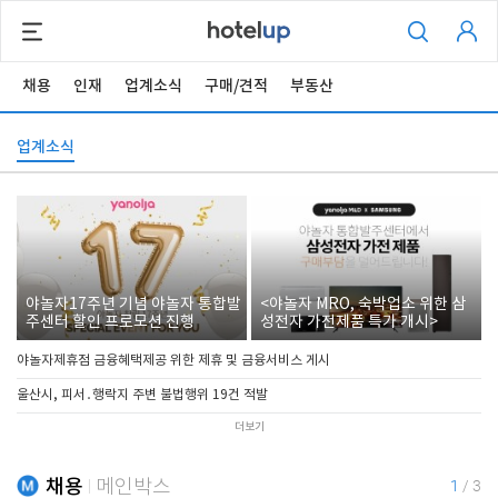
채용
인재
업계소식
구매/견적
부동산
업계소식
야놀자17주년 기념 야놀자 통합발
<야놀자 MRO, 숙박업소 위한 삼
주센터 할인 프로모션 진행
성전자 가전제품 특가 개시>
야놀자제휴점 금융혜택제공 위한 제휴 및 금융서비스 게시
울산시, 피서․행락지 주변 불법행위 19건 적발
더보기
채용
메인박스
1
/
3