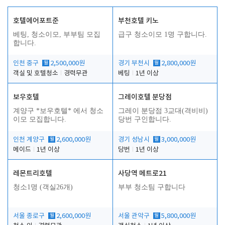
호텔에어포트준
부천호텔 키노
베팅, 청소이모, 부부팀 모집
급구 청소이모 1명 구합니다.
합니다.
인천 중구
월
2,500,000원
경기 부천시
월
2,800,000원
객실 및 호텔청소
경력무관
베팅
1년 이상
보우호텔
그레이호텔 분당점
계양구 *보우호텔* 에서 청소
그레이 분당점 3교대(격비비)
이모 모집합니다.
당번 구인합니다.
인천 계양구
월
2,600,000원
경기 성남시
월
3,000,000원
메이드
1년 이상
당번
1년 이상
레몬트리호텔
사당역 메트로21
청소1명 (객실26개)
부부 청소팀 구합니다
서울 종로구
월
2,600,000원
서울 관악구
월
5,800,000원