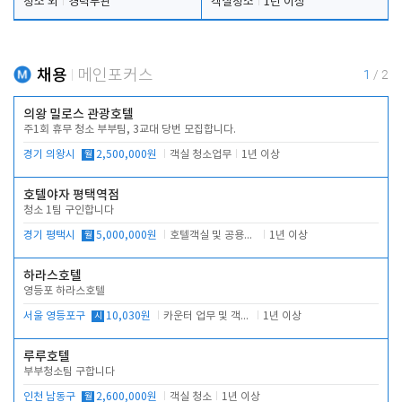
청소 외
경력무관
객실청소
1년 이상
채용
메인포커스
1
/
2
의왕 밀로스 관광호텔
주1회 휴무 청소 부부팀, 3교대 당번 모집합니다.
경기 의왕시
월
2,500,000원
객실 청소업무
1년 이상
호텔야자 평택역점
청소 1팀 구인합니다
경기 평택시
월
5,000,000원
호텔객실 및 공용시설 청소 관리
1년 이상
하라스호텔
영등포 하라스호텔
서울 영등포구
시
10,030원
카운터 업무 및 객실관리(청소상태 확인, 객실판매)
1년 이상
루루호텔
부부청소팀 구합니다
인천 남동구
월
2,600,000원
객실 청소
1년 이상