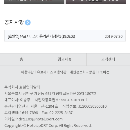
폰 증정
공지사항
[호텔업] 개인정보 처리방침 개정본1 (19.09.02)
2019.07.30
[호텔업] 유료서비스 이용약관 개정본2 (19.09.02)
2019.07.30
[호텔업] 개인정보 처리방침 개정본2 (19.09.02)
2019.07.30
홈
광고제휴
고객센터
이용약관
유료서비스 이용약관
개인정보처리방침
PC버전
주식회사 호텔업디알티
서울특별시 금천구 가산동 691 대륭테크노타운20차 1807호
대표이사: 이송주
사업자등록번호: 441-87-01934
통신판매업신고: 서울금천-1204 호
직업정보: J1206020200010
고객센터: 1644-7896
Fax: 02-2225-8487
이메일:
hdrt1109@hotelupdrt.com
Copyright ⓒ HotelupDRT Corp. All Right Reserved.