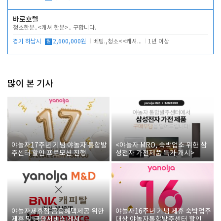
바로호텔
청소한분..<캐셔 한분>.. 구합니다.
경기 하남시
월
2,600,000원
베팅.,청소<<캐셔 모셔봅니다.
1년 이상
많이 본 기사
야놀자17주년 기념 야놀자 통합발
<야놀자 MRO, 숙박업소 위한 삼
주센터 할인 프로모션 진행
성전자 가전제품 특가 개시>
야놀자제휴점 금융혜택제공 위한
야놀자16주년 기념 제휴 숙박업주
제휴 및 금융서비스 게시
대상 야놀자통합발주센터 할인쿠