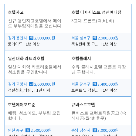
호텔자고
호텔 디 아티스트 성신여대점
신규 용인자고호텔에서 메이
3교대 프론트(격,비,비)
드 부부팀자매팀을 모십니다.
경기 용인시
월
2,800,000원
서울 성북구
월
2,900,000원
룸메이드
1년 이상
객실판매 및 고객응대
1년 이상
일산대화 라트리호텔
호텔클래시
일산 대화역 라트리호텔에서
수유 클래시호텔 프론트 과장
청소팀을 구인합니다.
님 구합니다.
경기 고양시
시
2,600,000원
서울 강북구
월
3,400,000원
객실청소,베팅 ,
1년 이하
프론트 및 객실관리
1년 이상
호텔에어포트준
큐비스트호텔
베팅, 청소이모, 부부팀 모집
큐비스트 프런트직원공고 (숙
합니다.
식제공/월4회휴무)
인천 중구
월
2,500,000원
충남 당진시
월
3,000,000원