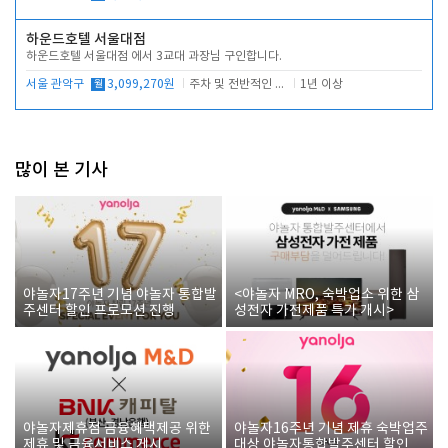
하운드호텔 서울대점
하운드호텔 서울대점 에서 3교대 과장님 구인합니다.
서울 관악구
월
3,099,270원
주차 및 전반적인 당번업무
1년 이상
많이 본 기사
야놀자17주년 기념 야놀자 통합발
<야놀자 MRO, 숙박업소 위한 삼
주센터 할인 프로모션 진행
성전자 가전제품 특가 개시>
야놀자제휴점 금융혜택제공 위한
야놀자16주년 기념 제휴 숙박업주
제휴 및 금융서비스 게시
대상 야놀자통합발주센터 할인쿠