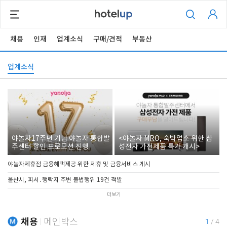
채용
인재
업계소식
구매/견적
부동산
업계소식
야놀자17주년 기념 야놀자 통합발
<야놀자 MRO, 숙박업소 위한 삼
주센터 할인 프로모션 진행
성전자 가전제품 특가 개시>
야놀자제휴점 금융혜택제공 위한 제휴 및 금융서비스 게시
울산시, 피서․행락지 주변 불법행위 19건 적발
더보기
채용
메인박스
1
/
4