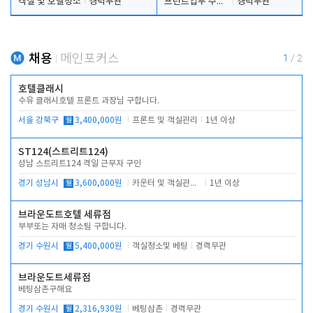
객실 및 호텔청소
경력무관
프런트업무 주간, 야간
경력무관
채용
메인포커스
1
/
2
호텔클래시
수유 클래시호텔 프론트 과장님 구합니다.
서울 강북구
월
3,400,000원
프론트 및 객실관리
1년 이상
ST124(스트리트124)
성남 스트리트124 격일 근무자 구인
경기 성남시
월
3,600,000원
카운터 및 객실관리 전반
1년 이상
브라운도트호텔 세류점
부부또는 자매 청소팀 구합니다.
경기 수원시
월
5,400,000원
객실청소및 베팅
경력무관
브라운도트세류점
베팅삼촌구해요
경기 수원시
월
2,316,930원
베팅삼촌
경력무관