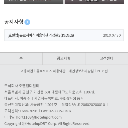
폰 증정
공지사항
[호텔업] 개인정보 처리방침 개정본1 (19.09.02)
2019.07.30
[호텔업] 유료서비스 이용약관 개정본2 (19.09.02)
2019.07.30
[호텔업] 개인정보 처리방침 개정본2 (19.09.02)
2019.07.30
홈
광고제휴
고객센터
이용약관
유료서비스 이용약관
개인정보처리방침
PC버전
주식회사 호텔업디알티
서울특별시 금천구 가산동 691 대륭테크노타운20차 1807호
대표이사: 이송주
사업자등록번호: 441-87-01934
통신판매업신고: 서울금천-1204 호
직업정보: J1206020200010
고객센터: 1644-7896
Fax: 02-2225-8487
이메일:
hdrt1109@hotelupdrt.com
Copyright ⓒ HotelupDRT Corp. All Right Reserved.