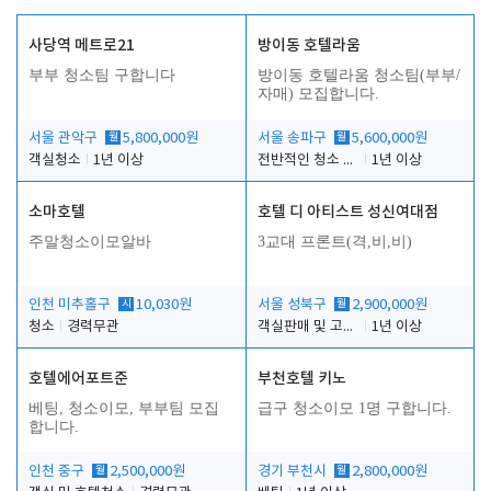
사당역 메트로21
방이동 호텔라움
부부 청소팀 구합니다
방이동 호텔라움 청소팀(부부/
자매) 모집합니다.
서울 관악구
월
5,800,000원
서울 송파구
월
5,600,000원
객실청소
1년 이상
전반적인 청소 업무(객실청소.객실정리)
1년 이상
소마호텔
호텔 디 아티스트 성신여대점
주말청소이모알바
3교대 프론트(격,비,비)
인천 미추홀구
시
10,030원
서울 성북구
월
2,900,000원
청소
경력무관
객실판매 및 고객응대
1년 이상
호텔에어포트준
부천호텔 키노
베팅, 청소이모, 부부팀 모집
급구 청소이모 1명 구합니다.
합니다.
인천 중구
월
2,500,000원
경기 부천시
월
2,800,000원