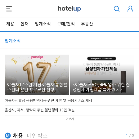
채용
인재
업계소식
구매/견적
부동산
업계소식
야놀자17주년 기념 야놀자 통합발
<야놀자 MRO, 숙박업소 위한 삼
주센터 할인 프로모션 진행
성전자 가전제품 특가 개시>
야놀자제휴점 금융혜택제공 위한 제휴 및 금융서비스 게시
울산시, 피서․행락지 주변 불법행위 19건 적발
더보기
채용
메인박스
1
/
3