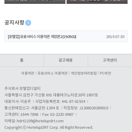
폰 증정
공지사항
[호텔업] 개인정보 처리방침 개정본1 (19.09.02)
2019.07.30
[호텔업] 유료서비스 이용약관 개정본2 (19.09.02)
2019.07.30
[호텔업] 개인정보 처리방침 개정본2 (19.09.02)
2019.07.30
홈
광고제휴
고객센터
이용약관
유료서비스 이용약관
개인정보처리방침
PC버전
주식회사 호텔업디알티
서울특별시 금천구 가산동 691 대륭테크노타운20차 1807호
대표이사: 이송주
사업자등록번호: 441-87-01934
통신판매업신고: 서울금천-1204 호
직업정보: J1206020200010
고객센터: 1644-7896
Fax: 02-2225-8487
이메일:
hdrt1109@hotelupdrt.com
Copyright ⓒ HotelupDRT Corp. All Right Reserved.