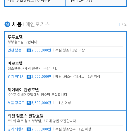
객실 및 호텔청소
경력무관
베팅
1년 이상
채용
메인포커스
1
/
2
루루호텔
부부청소팀 구합니다
인천 남동구
월
2,600,000원
객실 청소
1년 이상
바로호텔
청소한분..<캐셔 한분>.. 구합니다.
경기 하남시
월
2,600,000원
베팅.,청소<<캐셔 모셔봅니다.
1년 이상
제이베이 관광호텔
수유제이베이호텔에서 청소팀 모집합니다
서울 강북구
월
5,600,000원
1년 이상
의왕 밀로스 관광호텔
주1회 휴무 청소 부부팀, 3교대 당번 모집합니다.
경기 의왕시
월
2,500,000원
객실 청소업무
1년 이상