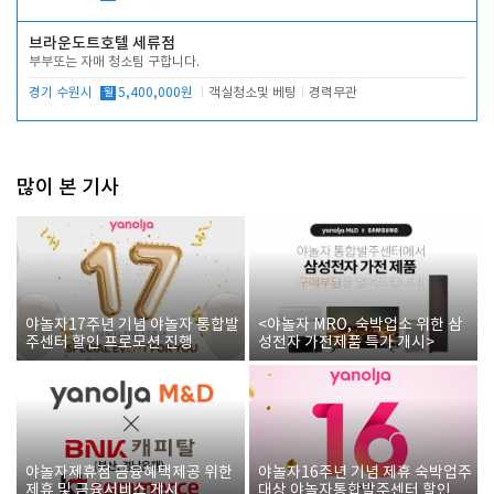
브라운도트호텔 세류점
부부또는 자매 청소팀 구합니다.
경기 수원시
월
5,400,000원
객실청소및 베팅
경력무관
많이 본 기사
야놀자17주년 기념 야놀자 통합발
<야놀자 MRO, 숙박업소 위한 삼
주센터 할인 프로모션 진행
성전자 가전제품 특가 개시>
야놀자제휴점 금융혜택제공 위한
야놀자16주년 기념 제휴 숙박업주
제휴 및 금융서비스 게시
대상 야놀자통합발주센터 할인쿠