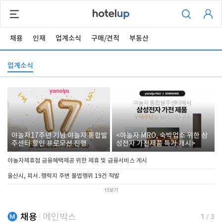
채용
인재
업계소식
구매/견적
부동산
업계소식
야놀자17주년 기념 야놀자 통합발
<야놀자 MRO, 숙박업소 위한 삼
주센터 할인 프로모션 진행
성전자 가전제품 특가 개시>
야놀자제휴점 금융혜택제공 위한 제휴 및 금융서비스 게시
울산시, 피서․행락지 주변 불법행위 19건 적발
더보기
채용
메인박스
1
/
3