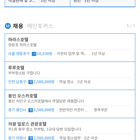
객실판매 및 고객응대
1년 이상
당번
1년 이상
채용
메인포커스
1
/
1
하라스호텔
영등포 하라스호텔
서울 영등포구
시
10,030원
카운터 업무 및 객실관리(청소상태 확인, 객실판매)
1년 이상
루루호텔
부부청소팀 구합니다
인천 남동구
월
2,500,000원
객실 청소
1년 이상
용인 오스카호텔
용인 처인구 오스카호텔에서 격일당번 채용합니다
경기 용인시
월
3,500,000원
전반적인 카운터 업무
경력무관
의왕 밀로스 관광호텔
주1회 휴무 청소 부부팀, 3교대 당번 모집합니다.
경기 의왕시
월
2,500,000원
객실 청소업무
1년 이상