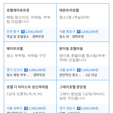
호텔에어포트준
레몬트리호텔
베팅,청소이모, 자매팀, 부부
청소1명 (객실26개)
팀 모집합니다.
인천 중구
월
2,500,000원
서울 종로구
월
2,600,000원
객실 및 호텔청소
경력무관
청소 외
경력무관
메이트모텔
방이동 호텔라움
청소 부부팀. 자매팀 구인
방이동 호텔라움 청소팀(부부/
자매) 모집합니다.
경기 안산시
월
4,800,000원
서울 송파구
월
5,600,000원
청소 배팅 부부 구합니다
경력무관
전반적인 청소 업무(객실청소.객실정리)
1년 이상
호텔 디 아티스트 성신여대점
그레이호텔 분당점
3교대 프론트(격,비,비)
그레이 분당점 3교대(격비비)
당번 구인합니다.
서울 성북구
월
2,900,000원
경기 성남시
월
3,000,000원