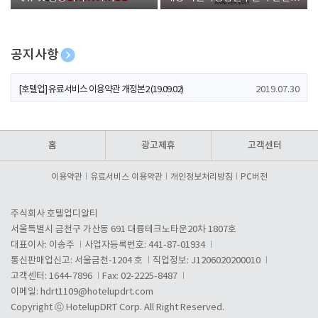
폰 증정
공지사항
[호텔업] 개인정보 처리방침 개정본1 (19.09.02)
2019.07.30
[호텔업] 유료서비스 이용약관 개정본2 (19.09.02)
2019.07.30
[호텔업] 개인정보 처리방침 개정본2 (19.09.02)
2019.07.30
홈
광고제휴
고객센터
이용약관
유료서비스 이용약관
개인정보처리방침
PC버전
주식회사 호텔업디알티
서울특별시 금천구 가산동 691 대륭테크노타운20차 1807호
대표이사: 이송주
사업자등록번호: 441-87-01934
통신판매업신고: 서울금천-1204 호
직업정보: J1206020200010
고객센터: 1644-7896
Fax: 02-2225-8487
이메일:
hdrt1109@hotelupdrt.com
Copyright ⓒ HotelupDRT Corp. All Right Reserved.