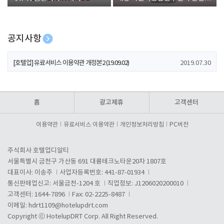
폰 증정
공지사항
[호텔업] 개인정보 처리방침 개정본1 (19.09.02)
2019.07.30
[호텔업] 유료서비스 이용약관 개정본2 (19.09.02)
2019.07.30
[호텔업] 개인정보 처리방침 개정본2 (19.09.02)
2019.07.30
홈
광고제휴
고객센터
이용약관
유료서비스 이용약관
개인정보처리방침
PC버전
주식회사 호텔업디알티
서울특별시 금천구 가산동 691 대륭테크노타운20차 1807호
대표이사: 이송주
사업자등록번호: 441-87-01934
통신판매업신고: 서울금천-1204 호
직업정보: J1206020200010
고객센터: 1644-7896
Fax: 02-2225-8487
이메일:
hdrt1109@hotelupdrt.com
Copyright ⓒ HotelupDRT Corp. All Right Reserved.