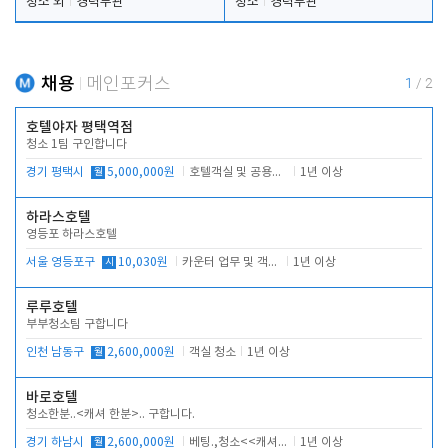
청소 외
경력무관
청소
경력무관
채용
메인포커스
1
/
2
호텔야자 평택역점
청소 1팀 구인합니다
경기 평택시
월
5,000,000원
호텔객실 및 공용시설 청소 관리
1년 이상
하라스호텔
영등포 하라스호텔
서울 영등포구
시
10,030원
카운터 업무 및 객실관리(청소상태 확인, 객실판매)
1년 이상
루루호텔
부부청소팀 구합니다
인천 남동구
월
2,600,000원
객실 청소
1년 이상
바로호텔
청소한분..<캐셔 한분>.. 구합니다.
경기 하남시
월
2,600,000원
베팅.,청소<<캐셔 모셔봅니다.
1년 이상