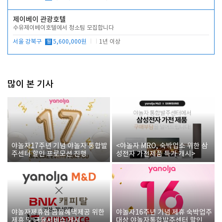
제이베이 관광호텔
수유제이베이호텔에서 청소팀 모집합니다
서울 강북구
월
5,600,000원
1년 이상
많이 본 기사
야놀자17주년 기념 야놀자 통합발
<야놀자 MRO, 숙박업소 위한 삼
주센터 할인 프로모션 진행
성전자 가전제품 특가 개시>
야놀자제휴점 금융혜택제공 위한
야놀자16주년 기념 제휴 숙박업주
제휴 및 금융서비스 게시
대상 야놀자통합발주센터 할인쿠