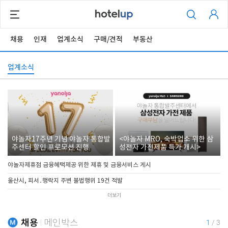
채용
인재
업계소식
구매/견적
부동산
업계소식
야놀자17주년 기념 야놀자 통합발
<야놀자 MRO, 숙박업소 위한 삼
주센터 할인 프로모션 진행
성전자 가전제품 특가 개시>
야놀자제휴점 금융혜택제공 위한 제휴 및 금융서비스 게시
울산시, 피서․행락지 주변 불법행위 19건 적발
더보기
채용
메인박스
1
/
3