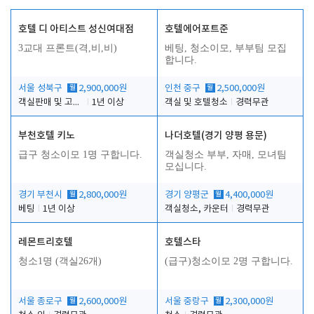
호텔 디 아티스트 성신여대점
호텔에어포트준
3교대 프론트(격,비,비)
베팅, 청소이모, 부부팀 모집
합니다.
서울 성북구
월
2,900,000원
인천 중구
월
2,500,000원
객실판매 및 고객응대
1년 이상
객실 및 호텔청소
경력무관
부천호텔 키노
나더호텔(경기 양평 용문)
급구 청소이모 1명 구합니다.
객실청소 부부, 자매, 모녀팀
모십니다.
경기 부천시
월
2,800,000원
경기 양평군
월
4,400,000원
베팅
1년 이상
객실청소, 카운터
경력무관
레몬트리호텔
호텔스타
청소1명 (객실26개)
(급구)청소이모 2명 구합니다.
서울 종로구
월
2,600,000원
서울 중랑구
월
2,300,000원