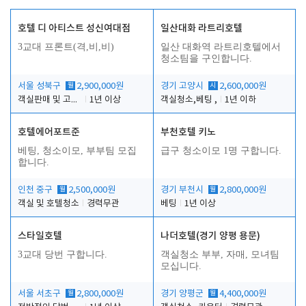
호텔 디 아티스트 성신여대점
일산대화 라트리호텔
3교대 프론트(격,비,비)
일산 대화역 라트리호텔에서
청소팀을 구인합니다.
서울 성북구
월
2,900,000원
경기 고양시
시
2,600,000원
객실판매 및 고객응대
1년 이상
객실청소,베팅 ,
1년 이하
호텔에어포트준
부천호텔 키노
베팅, 청소이모, 부부팀 모집
급구 청소이모 1명 구합니다.
합니다.
인천 중구
월
2,500,000원
경기 부천시
월
2,800,000원
객실 및 호텔청소
경력무관
베팅
1년 이상
스타일호텔
나더호텔(경기 양평 용문)
3교대 당번 구합니다.
객실청소 부부, 자매, 모녀팀
모십니다.
서울 서초구
월
2,800,000원
경기 양평군
월
4,400,000원