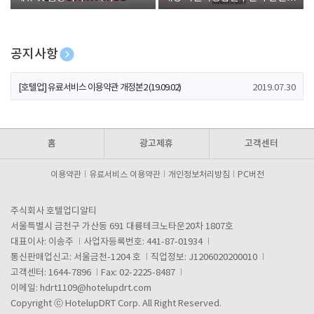
폰 증정
공지사항
[호텔업] 개인정보 처리방침 개정본1 (19.09.02)
2019.07.30
[호텔업] 유료서비스 이용약관 개정본2 (19.09.02)
2019.07.30
[호텔업] 개인정보 처리방침 개정본2 (19.09.02)
2019.07.30
홈
광고제휴
고객센터
이용약관
유료서비스 이용약관
개인정보처리방침
PC버전
주식회사 호텔업디알티
서울특별시 금천구 가산동 691 대륭테크노타운20차 1807호
대표이사: 이송주
사업자등록번호: 441-87-01934
통신판매업신고: 서울금천-1204 호
직업정보: J1206020200010
고객센터: 1644-7896
Fax: 02-2225-8487
이메일:
hdrt1109@hotelupdrt.com
Copyright ⓒ HotelupDRT Corp. All Right Reserved.