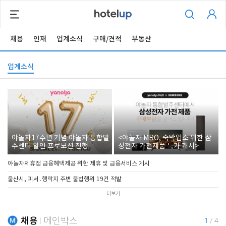
채용
인재
업계소식
구매/견적
부동산
업계소식
야놀자17주년 기념 야놀자 통합발
<야놀자 MRO, 숙박업소 위한 삼
주센터 할인 프로모션 진행
성전자 가전제품 특가 개시>
야놀자제휴점 금융혜택제공 위한 제휴 및 금융서비스 게시
울산시, 피서․행락지 주변 불법행위 19건 적발
더보기
채용
메인박스
1
/
4