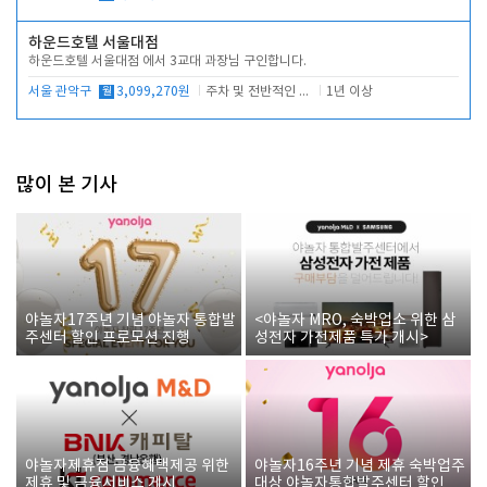
하운드호텔 서울대점
하운드호텔 서울대점 에서 3교대 과장님 구인합니다.
서울 관악구
월
3,099,270원
주차 및 전반적인 당번업무
1년 이상
많이 본 기사
야놀자17주년 기념 야놀자 통합발
<야놀자 MRO, 숙박업소 위한 삼
주센터 할인 프로모션 진행
성전자 가전제품 특가 개시>
야놀자제휴점 금융혜택제공 위한
야놀자16주년 기념 제휴 숙박업주
제휴 및 금융서비스 게시
대상 야놀자통합발주센터 할인쿠