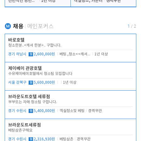
전반적인 당번업무
1년 이상
객실청소, 카운터
경력무관
채용
메인포커스
1
/
2
바로호텔
청소한분..<캐셔 한분>.. 구합니다.
경기 하남시
월
2,600,000원
베팅.,청소<<캐셔 모셔봅니다.
1년 이상
제이베이 관광호텔
수유제이베이호텔에서 청소팀 모집합니다
서울 강북구
월
5,600,000원
1년 이상
브라운도트호텔 세류점
부부또는 자매 청소팀 구합니다.
경기 수원시
월
5,400,000원
객실청소및 베팅
경력무관
브라운도트세류점
베팅삼촌구해요
경기 수원시
월
2,316,930원
베팅삼촌
경력무관