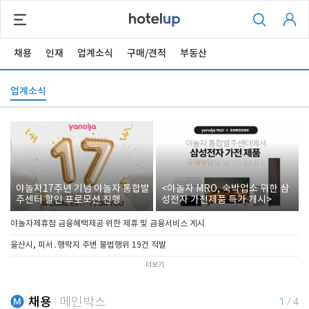
채용
인재
업계소식
구매/견적
부동산
업계소식
야놀자17주년 기념 야놀자 통합발
<야놀자 MRO, 숙박업소 위한 삼
주센터 할인 프로모션 진행
성전자 가전제품 특가 개시>
야놀자제휴점 금융혜택제공 위한 제휴 및 금융서비스 게시
울산시, 피서․행락지 주변 불법행위 19건 적발
더보기
채용
메인박스
1
/
4