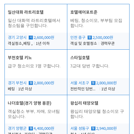
일산대화 라트리호텔
호텔에어포트준
일산 대화역 라트리호텔에서
베팅, 청소이모, 부부팀 모집
청소팀을 구인합니다.
합니다.
경기 고양시
시
2,600,000원
인천 중구
월
2,500,000원
객실청소,베팅 ,
1년 이하
객실 및 호텔청소
경력무관
부천호텔 키노
스타일호텔
급구 청소이모 1명 구합니다.
3교대 당번 구합니다.
경기 부천시
월
2,800,000원
서울 서초구
월
2,800,000원
베팅
1년 이상
전반적인 당번업무
1년 이상
나더호텔(경기 양평 용문)
왕십리 태양모텔
객실청소 부부, 자매, 모녀팀
왕십리 태양모텔 청소이모 구
모십니다.
합니다.
경기 양평군
월
4,400,000원
서울 성동구
월
2,940,000원