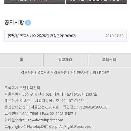
폰 증정
공지사항
[호텔업] 개인정보 처리방침 개정본1 (19.09.02)
2019.07.30
[호텔업] 유료서비스 이용약관 개정본2 (19.09.02)
2019.07.30
[호텔업] 개인정보 처리방침 개정본2 (19.09.02)
2019.07.30
홈
광고제휴
고객센터
이용약관
유료서비스 이용약관
개인정보처리방침
PC버전
주식회사 호텔업디알티
서울특별시 금천구 가산동 691 대륭테크노타운20차 1807호
대표이사: 이송주
사업자등록번호: 441-87-01934
통신판매업신고: 서울금천-1204 호
직업정보: J1206020200010
고객센터: 1644-7896
Fax: 02-2225-8487
이메일:
hdrt1109@hotelupdrt.com
Copyright ⓒ HotelupDRT Corp. All Right Reserved.