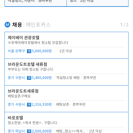
객실청소, 카운터
경력무관
청소
1년 이상
채용
메인포커스
1
/
2
제이베이 관광호텔
수유제이베이호텔에서 청소팀 모집합니다
서울 강북구
월
5,600,000원
1년 이상
브라운도트호텔 세류점
부부또는 자매 청소팀 구합니다.
경기 수원시
월
5,400,000원
객실청소및 베팅
경력무관
브라운도트세류점
베팅삼촌구해요
경기 수원시
월
2,316,930원
베팅삼촌
경력무관
바로호텔
청소한분..<캐셔 한분>.. 구합니다.
경기 하남시
월
2,600,000원
베팅.,청소<<캐셔 모셔봅니다.
1년 이상