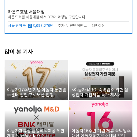
하운드호텔 서울대점
하운드호텔 서울대점 에서 3교대 과장님 구인합니다.
서울 관악구
월
3,099,270원
주차 및 전반적인 당번업무
1년 이상
많이 본 기사
야놀자17주년 기념 야놀자 통합발
<야놀자 MRO, 숙박업소 위한 삼
주센터 할인 프로모션 진행
성전자 가전제품 특가 개시>
야놀자제휴점 금융혜택제공 위한
야놀자16주년 기념 제휴 숙박업주
제휴 및 금융서비스 게시
대상 야놀자통합발주센터 할인쿠