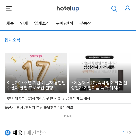
채용
인재
업계소식
구매/견적
부동산
업계소식
야놀자17주년 기념 야놀자 통합발
<야놀자 MRO, 숙박업소 위한 삼
주센터 할인 프로모션 진행
성전자 가전제품 특가 개시>
야놀자제휴점 금융혜택제공 위한 제휴 및 금융서비스 게시
울산시, 피서․행락지 주변 불법행위 19건 적발
더보기
채용
메인박스
1
/
3