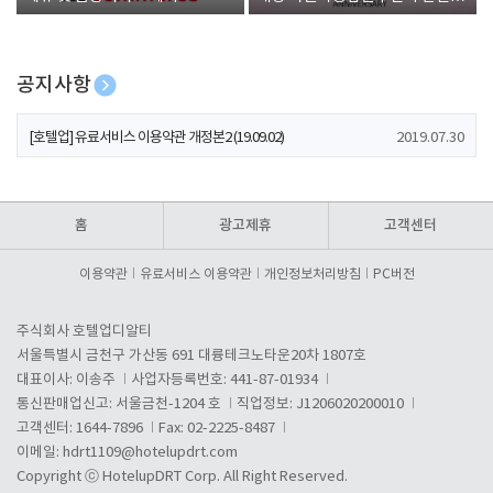
폰 증정
공지사항
[호텔업] 개인정보 처리방침 개정본1 (19.09.02)
2019.07.30
[호텔업] 유료서비스 이용약관 개정본2 (19.09.02)
2019.07.30
[호텔업] 개인정보 처리방침 개정본2 (19.09.02)
2019.07.30
홈
광고제휴
고객센터
이용약관
유료서비스 이용약관
개인정보처리방침
PC버전
주식회사 호텔업디알티
서울특별시 금천구 가산동 691 대륭테크노타운20차 1807호
대표이사: 이송주
사업자등록번호: 441-87-01934
통신판매업신고: 서울금천-1204 호
직업정보: J1206020200010
고객센터: 1644-7896
Fax: 02-2225-8487
이메일:
hdrt1109@hotelupdrt.com
Copyright ⓒ HotelupDRT Corp. All Right Reserved.