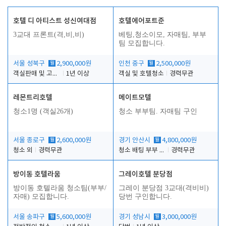
호텔 디 아티스트 성신여대점
호텔에어포트준
3교대 프론트(격,비,비)
베팅,청소이모, 자매팀, 부부
팀 모집합니다.
서울 성북구
월
2,900,000원
인천 중구
월
2,500,000원
객실판매 및 고객응대
1년 이상
객실 및 호텔청소
경력무관
레몬트리호텔
메이트모텔
청소1명 (객실26개)
청소 부부팀. 자매팀 구인
서울 종로구
월
2,600,000원
경기 안산시
월
4,800,000원
청소 외
경력무관
청소 배팅 부부 구합니다
경력무관
방이동 호텔라움
그레이호텔 분당점
방이동 호텔라움 청소팀(부부/
그레이 분당점 3교대(격비비)
자매) 모집합니다.
당번 구인합니다.
서울 송파구
월
5,600,000원
경기 성남시
월
3,000,000원