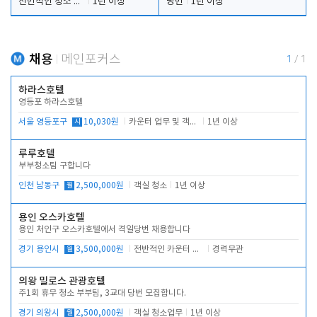
전반적인 청소 업무(객실청소.객실정리)
1년 이상
당번
1년 이상
채용
메인포커스
1
/
1
하라스호텔
영등포 하라스호텔
서울 영등포구
시
10,030원
카운터 업무 및 객실관리(청소상태 확인, 객실판매)
1년 이상
루루호텔
부부청소팀 구합니다
인천 남동구
월
2,500,000원
객실 청소
1년 이상
용인 오스카호텔
용인 처인구 오스카호텔에서 격일당번 채용합니다
경기 용인시
월
3,500,000원
전반적인 카운터 업무
경력무관
의왕 밀로스 관광호텔
주1회 휴무 청소 부부팀, 3교대 당번 모집합니다.
경기 의왕시
월
2,500,000원
객실 청소업무
1년 이상