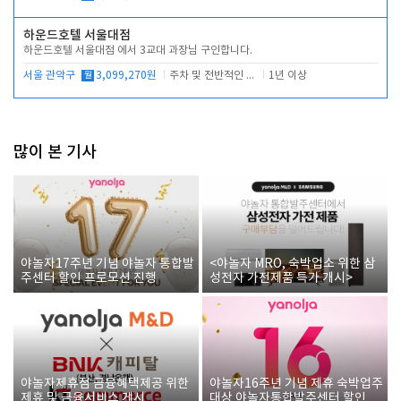
하운드호텔 서울대점
하운드호텔 서울대점 에서 3교대 과장님 구인합니다.
서울 관악구
월
3,099,270원
주차 및 전반적인 당번업무
1년 이상
많이 본 기사
야놀자17주년 기념 야놀자 통합발
<야놀자 MRO, 숙박업소 위한 삼
주센터 할인 프로모션 진행
성전자 가전제품 특가 개시>
야놀자제휴점 금융혜택제공 위한
야놀자16주년 기념 제휴 숙박업주
제휴 및 금융서비스 게시
대상 야놀자통합발주센터 할인쿠