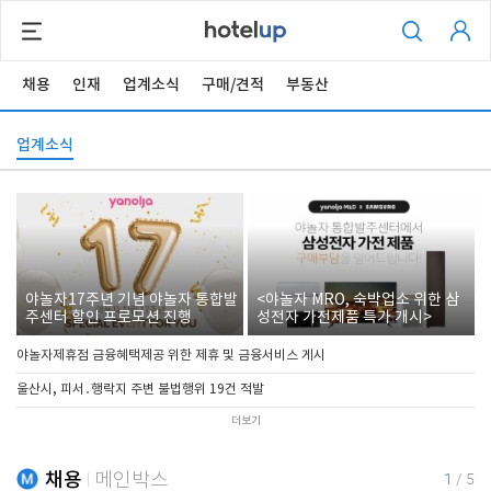
채용
인재
업계소식
구매/견적
부동산
업계소식
야놀자17주년 기념 야놀자 통합발
<야놀자 MRO, 숙박업소 위한 삼
주센터 할인 프로모션 진행
성전자 가전제품 특가 개시>
야놀자제휴점 금융혜택제공 위한 제휴 및 금융서비스 게시
울산시, 피서․행락지 주변 불법행위 19건 적발
더보기
채용
메인박스
1
/
5