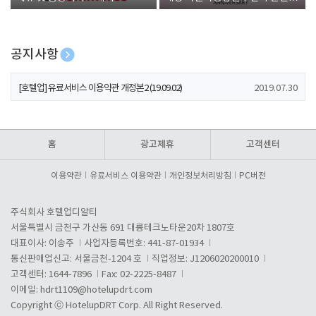
폰 증정
공지사항
[호텔업] 개인정보 처리방침 개정본1 (19.09.02)
2019.07.30
[호텔업] 유료서비스 이용약관 개정본2 (19.09.02)
2019.07.30
[호텔업] 개인정보 처리방침 개정본2 (19.09.02)
2019.07.30
홈
광고제휴
고객센터
이용약관
유료서비스 이용약관
개인정보처리방침
PC버전
주식회사 호텔업디알티
서울특별시 금천구 가산동 691 대륭테크노타운20차 1807호
대표이사: 이송주
사업자등록번호: 441-87-01934
통신판매업신고: 서울금천-1204 호
직업정보: J1206020200010
고객센터: 1644-7896
Fax: 02-2225-8487
이메일:
hdrt1109@hotelupdrt.com
Copyright ⓒ HotelupDRT Corp. All Right Reserved.