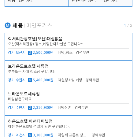
베팅
1년 이상
전반적인 당번업무
1년 이상
채용
메인포커스
1
/
3
럭셔리관광호텔(오산)대실없음
오산(럭셔리관광) 청소,베팅같이하실분 구합니다~
경기 오산시
월
2,500,000원
베팅,청소
경력무관
브라운도트호텔 세류점
부부또는 자매 청소팀 구합니다.
경기 수원시
월
5,400,000원
객실청소및 베팅
경력무관
브라운도트세류점
베팅삼촌구해요
경기 수원시
월
2,316,930원
베팅삼촌
경력무관
하운드호텔 이천터미널점
이천 하운드호텔 격일제 당번 구인합니다.
경기 이천시
월
3,300,000원
격일제 프론트 당번 업무로 주차 및 객실 점검
경력무관