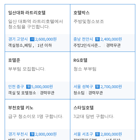
일산대화 라트리호텔
호텔박스
일산 대화역 라트리호텔에서
주방및청소보조
청소팀을 구인합니다.
경기 고양시
시
2,600,000원
충남 천안시
월
2,400,000원
객실청소,베팅 ,
1년 이하
주방2인식사준비및청소린렌보조
경력무관
호텔준
RG호텔
부부팀 모집합니다.
청소 부부팀
인천 중구
월
5,000,000원
서울 성북구
월
2,700,000원
객실 및 호텔청소
경력무관
청소팀
경력무관
부천호텔 키노
스타일호텔
급구 청소이모 1명 구합니다.
3교대 당번 구합니다.
경기 부천시
월
2,800,000원
서울 서초구
월
2,800,000원