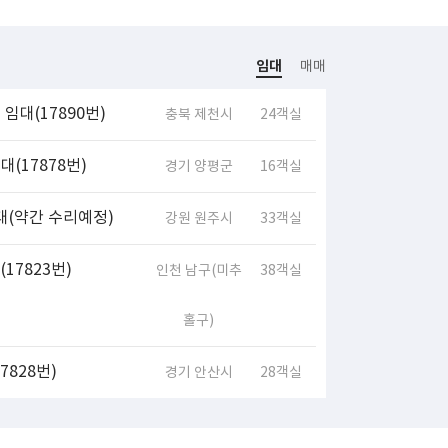
임대
매매
임대(17890번)
충북 제천시
24객실
(17878번)
경기 양평군
16객실
대(약간 수리예정)
강원 원주시
33객실
17823번)
인천 남구(미추
38객실
홀구)
828번)
경기 안산시
28객실