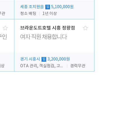
세종 조치원읍
5,100,000원
월
무관
청소 배팅
1년 이상
브라운도트호텔 시흥 정왕점
구인
여자 직원 채용합니다
경기 시흥시
3,200,000원
월
이상
OTA 관리, 객실점검, 고객응대, 시설관리
경력무관