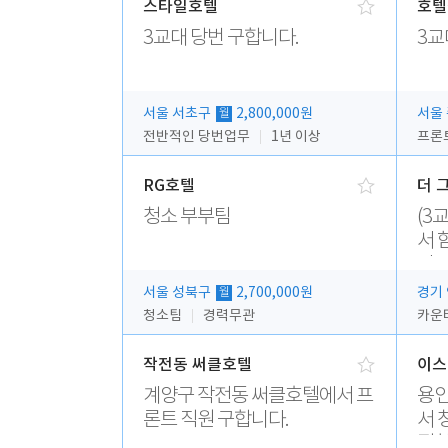
스타일호텔
호텔
3교대 당번 구합니다.
3교
서울 서초구
2,800,000원
서울
월
전반적인 당번업무
1년 이상
프론
RG호텔
더 
청소 부부팀
(3
서 
다.
서울 성북구
2,700,000원
경기
월
청소팀
경력무관
작전동 써클호텔
이스
계양구 작전동 써클호텔에서 프
용인
론트 직원 구합니다.
서 
집합