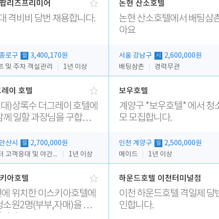
팝리즈프리미어
논현 산소호텔
대 격비비 당번 채용합니다.
논현 산소호텔에서 배팅삼촌
아요
 종로구
3,400,170원
서울 강남구
2,600,000원
월
시
트 및 주차 객실관리
1년 이상
배팅삼촌
경력무관
그레이 호텔
보우호텔
교대)상록수 더그레이 호텔에
계양구 *보우호텔* 에서 청
함께 일할 과장님을 구합니
모 모집합니다.
 안산시
2,700,000원
인천 계양구
2,500,000원
월
월
카운터 고객응대 및 야간더블청소
1년 이상
메이드
1년 이상
키아호텔
하운드호텔 이천터미널점
에 위치한 이스키아호텔에
이천 하운드호텔 격일제 당
청소원2명(부부,자매)을 모
인합니다.
니다..