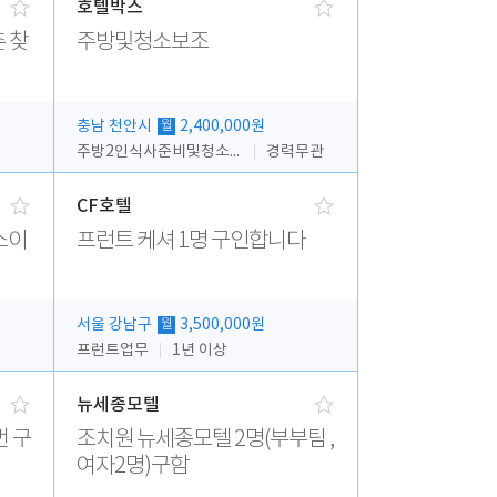
호텔박스
 찾
주방및청소보조
충남 천안시
2,400,000원
월
주방2인식사준비및청소린렌보조
경력무관
CF호텔
소이
프런트 케셔 1명 구인합니다
서울 강남구
3,500,000원
월
프런트업무
1년 이상
뉴세종모텔
번 구
조치원 뉴세종모텔 2명(부부팀 ,
여자2명)구함