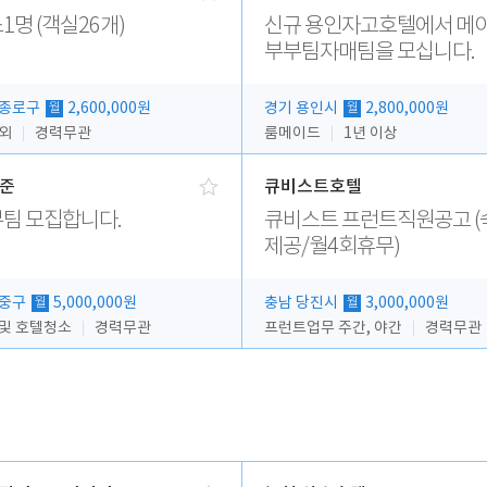
1명 (객실26개)
신규 용인자고호텔에서 메
부부팀자매팀을 모십니다.
 종로구
2,600,000원
경기 용인시
2,800,000원
월
월
 외
경력무관
룸메이드
1년 이상
준
큐비스트호텔
팀 모집합니다.
큐비스트 프런트직원공고 (
제공/월4회휴무)
 중구
5,000,000원
충남 당진시
3,000,000원
월
월
 및 호텔청소
경력무관
프런트업무 주간, 야간
경력무관