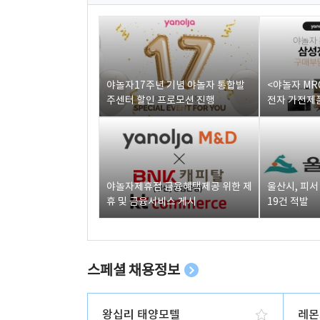
야놀자17주년 기념 야놀자 통합발
<야놀자 MR
주센터 할인 프로모션 진행
전자 가전제품
야놀자제휴점 금융혜택제공 위한 제
울산시, 피
휴 및 금융서비스 게시
19건 적발
스페셜 채용정보
왕십리 태양모텔
레몬