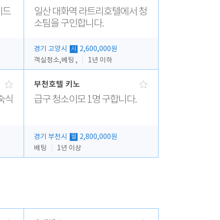
이드
일산 대화역 라트리호텔에서 청
소팀을 구인합니다.
경기 고양시
2,600,000원
시
객실청소,베팅 ,
1년 이하
부천호텔 키노
숙식
급구 청소이모 1명 구합니다.
경기 부천시
2,800,000원
월
베팅
1년 이상