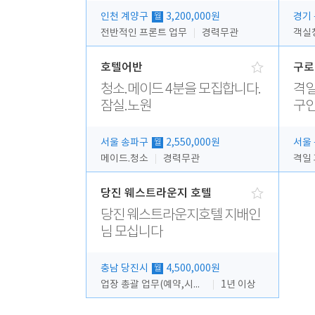
인천 계양구
3,200,000원
경기
월
전반적인 프론트 업무
경력무관
객실
호텔어반
구로
청소.메이드 4분을 모집합니다.
격일
잠실.노원
구
서울 송파구
2,550,000원
서울
월
메이드.청소
경력무관
당진 웨스트라운지 호텔
당진 웨스트라운지호텔 지배인
님 모십니다
충남 당진시
4,500,000원
월
업장 총괄 업무(예약,시설 및 직원관리 등)
1년 이상