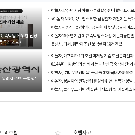
O, 숙박업소 위한 삼성
 특가 개시>
울산시, 피서․행락지 주변 불법행위 19건 적발
8.14.부터 ‘K-방역과 함께 하는 대한민국 숙박대전’ 개
야놀자, ‘썸머 VIP 멤버십’ 출시를 통해
서․행락지 주변 불법행위
트리호텔
호텔자고