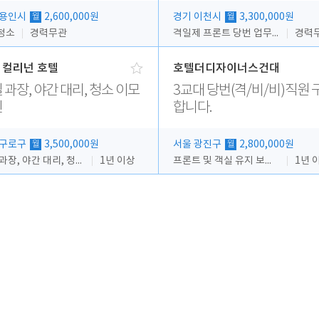
 용인시
2,600,000원
경기 이천시
3,300,000원
월
월
청소
경력무관
격일제 프론트 당번 업무로 주차 및 객실 점검
경력
 컬리넌 호텔
호텔더디자이너스건대
 과장, 야간 대리, 청소 이모
3교대 당번(격/비/비)직원 
인
합니다.
 구로구
3,500,000원
서울 광진구
2,800,000원
월
월
격일 과장, 야간 대리, 청소 이모
1년 이상
프론트 및 객실 유지 보수 업무
1년 