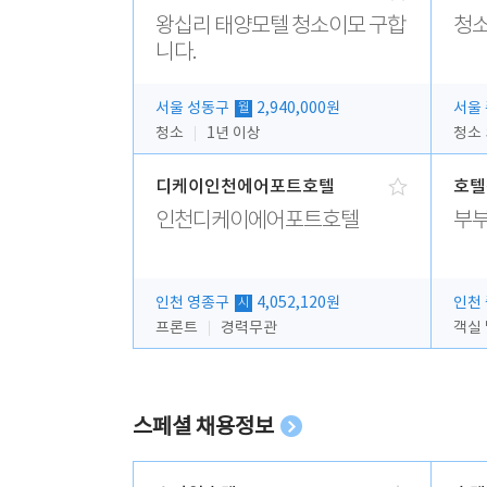
왕십리 태양모텔 청소이모 구합
청소
니다.
서울 성동구
2,940,000원
서울
월
청소
1년 이상
청소
디케이인천에어포트호텔
호텔
인천디케이에어포트호텔
부부
인천 영종구
4,052,120원
인천
시
프론트
경력무관
객실
스페셜 채용정보