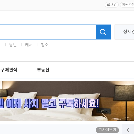
로그인
회원가
상세
말
당번
캐셔
청소
구매견적
부동산
기사더보기