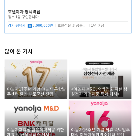
호텔야자 평택역점
청소 1팀 구인합니다
경기 평택시
월
5,000,000원
호텔객실 및 공용시설 청소 관리
1년 이상
많이 본 기사
야놀자17주년 기념 야놀자 통합발
<야놀자 MRO, 숙박업소 위한 삼
주센터 할인 프로모션 진행
성전자 가전제품 특가 개시>
야놀자제휴점 금융혜택제공 위한
야놀자16주년 기념 제휴 숙박업주
제휴 및 금융서비스 게시
대상 야놀자통합발주센터 할인쿠