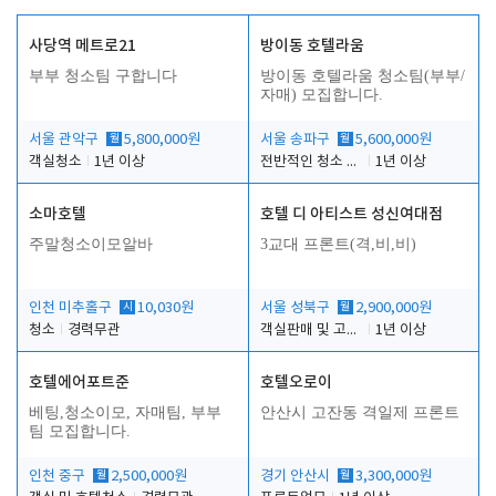
사당역 메트로21
방이동 호텔라움
부부 청소팀 구합니다
방이동 호텔라움 청소팀(부부/
자매) 모집합니다.
서울 관악구
월
5,800,000원
서울 송파구
월
5,600,000원
객실청소
1년 이상
전반적인 청소 업무(객실청소.객실정리)
1년 이상
소마호텔
호텔 디 아티스트 성신여대점
주말청소이모알바
3교대 프론트(격,비,비)
인천 미추홀구
시
10,030원
서울 성북구
월
2,900,000원
청소
경력무관
객실판매 및 고객응대
1년 이상
호텔에어포트준
호텔오로이
베팅,청소이모, 자매팀, 부부
안산시 고잔동 격일제 프론트
팀 모집합니다.
인천 중구
월
2,500,000원
경기 안산시
월
3,300,000원