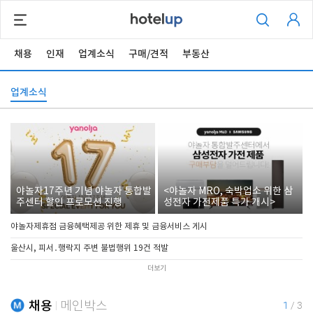
채용
인재
업계소식
구매/견적
부동산
업계소식
야놀자17주년 기념 야놀자 통합발
<야놀자 MRO, 숙박업소 위한 삼
주센터 할인 프로모션 진행
성전자 가전제품 특가 개시>
야놀자제휴점 금융혜택제공 위한 제휴 및 금융서비스 게시
울산시, 피서․행락지 주변 불법행위 19건 적발
더보기
채용
메인박스
1
/
3