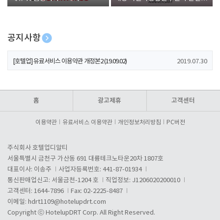
폰 증정
공지사항
[호텔업] 개인정보 처리방침 개정본1 (19.09.02)
2019.07.30
[호텔업] 유료서비스 이용약관 개정본2 (19.09.02)
2019.07.30
[호텔업] 개인정보 처리방침 개정본2 (19.09.02)
2019.07.30
홈
광고제휴
고객센터
이용약관
유료서비스 이용약관
개인정보처리방침
PC버전
주식회사 호텔업디알티
서울특별시 금천구 가산동 691 대륭테크노타운20차 1807호
대표이사: 이송주
사업자등록번호: 441-87-01934
통신판매업신고: 서울금천-1204 호
직업정보: J1206020200010
고객센터: 1644-7896
Fax: 02-2225-8487
이메일:
hdrt1109@hotelupdrt.com
Copyright ⓒ HotelupDRT Corp. All Right Reserved.