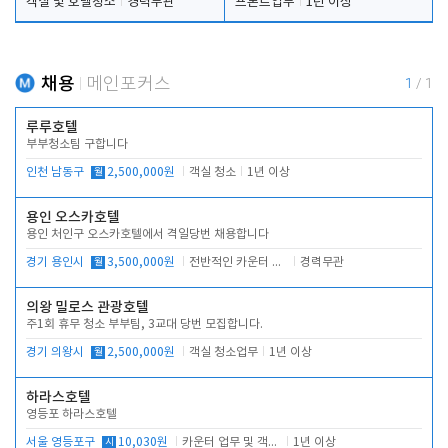
객실 및 호텔청소
경력무관
프론트업무
1년 이상
채용
메인포커스
1
/
1
루루호텔
부부청소팀 구합니다
인천 남동구
월
2,500,000원
객실 청소
1년 이상
용인 오스카호텔
용인 처인구 오스카호텔에서 격일당번 채용합니다
경기 용인시
월
3,500,000원
전반적인 카운터 업무
경력무관
의왕 밀로스 관광호텔
주1회 휴무 청소 부부팀, 3교대 당번 모집합니다.
경기 의왕시
월
2,500,000원
객실 청소업무
1년 이상
하라스호텔
영등포 하라스호텔
서울 영등포구
시
10,030원
카운터 업무 및 객실관리(청소상태 확인, 객실판매)
1년 이상