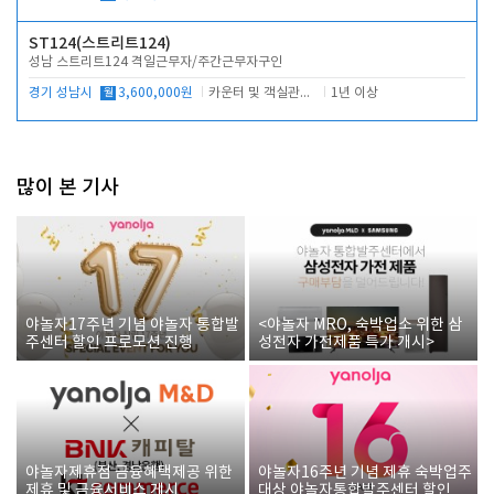
ST124(스트리트124)
성남 스트리트124 격일근무자/주간근무자구인
경기 성남시
월
3,600,000원
카운터 및 객실관리 전반
1년 이상
많이 본 기사
야놀자17주년 기념 야놀자 통합발
<야놀자 MRO, 숙박업소 위한 삼
주센터 할인 프로모션 진행
성전자 가전제품 특가 개시>
야놀자제휴점 금융혜택제공 위한
야놀자16주년 기념 제휴 숙박업주
제휴 및 금융서비스 게시
대상 야놀자통합발주센터 할인쿠