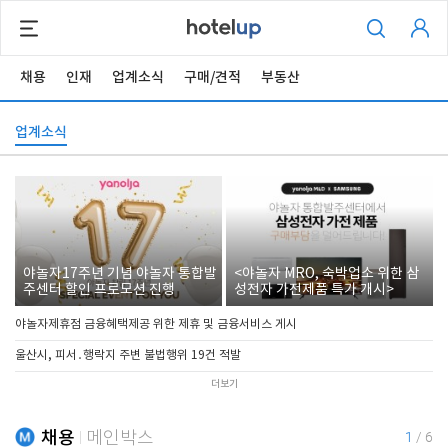
채용
인재
업계소식
구매/견적
부동산
업계소식
야놀자17주년 기념 야놀자 통합발
<야놀자 MRO, 숙박업소 위한 삼
주센터 할인 프로모션 진행
성전자 가전제품 특가 개시>
야놀자제휴점 금융혜택제공 위한 제휴 및 금융서비스 게시
울산시, 피서․행락지 주변 불법행위 19건 적발
더보기
채용
메인박스
1
/
6