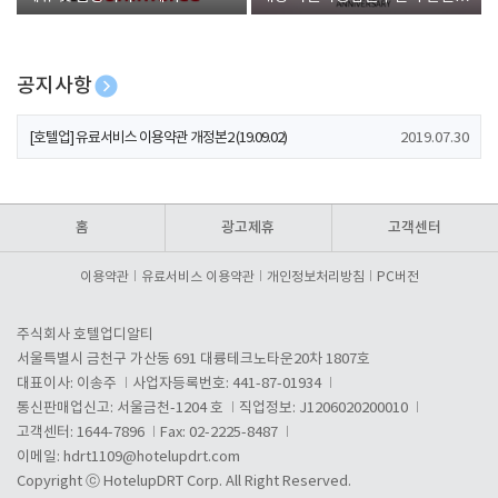
폰 증정
공지사항
[호텔업] 개인정보 처리방침 개정본1 (19.09.02)
2019.07.30
[호텔업] 유료서비스 이용약관 개정본2 (19.09.02)
2019.07.30
[호텔업] 개인정보 처리방침 개정본2 (19.09.02)
2019.07.30
홈
광고제휴
고객센터
이용약관
유료서비스 이용약관
개인정보처리방침
PC버전
주식회사 호텔업디알티
서울특별시 금천구 가산동 691 대륭테크노타운20차 1807호
대표이사: 이송주
사업자등록번호: 441-87-01934
통신판매업신고: 서울금천-1204 호
직업정보: J1206020200010
고객센터: 1644-7896
Fax: 02-2225-8487
이메일:
hdrt1109@hotelupdrt.com
Copyright ⓒ HotelupDRT Corp. All Right Reserved.