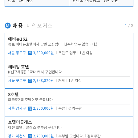
청소
1년 이상
탕청소 .객실청소
경력무관
채용
메인포커스
1
/
3
에비뉴162
종로 에비뉴호텔에서 당번 모집합니다.(주차업무 없습니다.)
서울 종로구
월
3,300,000원
프런트 업무
1년 이상
쎄비앙 호텔
((신규채용)) 3교대 캐셔 구인합니다
서울 구로구
월
2,948,820원
캐셔
1년 이상
S호텔
화곡S호텔 주방이모 구합니다
서울 강서구
월
2,300,000원
주방
경력무관
호텔더클래스
이천 호텔더클래스 부부팀 구합니다.
경기 이천시
월
2,700,000원
부부팀 모십니다.
경력무관