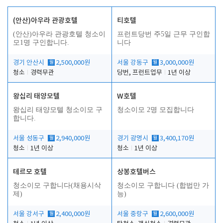
(안산)아우라 관광호텔
티호텔
(안산)아우라 관광호텔 청소이
프런트당번 주5일 근무 구인합
모1명 구인합니다.
니다
경기 안산시
월
2,500,000원
서울 강동구
월
3,000,000원
청소
경력무관
당번, 프런트업무
1년 이상
왕십리 태양모텔
W호텔
왕십리 태양모텔 청소이모 구
청소이모 2명 모집합니다
합니다.
서울 성동구
월
2,940,000원
경기 광명시
월
3,400,170원
청소
1년 이상
청소
1년 이상
테르모 호텔
상봉호텔버스
청소이모 구합니다(채용시삭
청소이모 구합니다 (합법만 가
제)
능)
서울 강서구
월
2,400,000원
서울 중랑구
월
2,600,000원