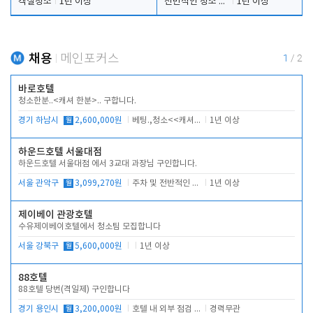
객실청소
1년 이상
전반적인 청소 업무(객실청소.객실정리)
1년 이상
채용
메인포커스
1
/
2
바로호텔
청소한분..<캐셔 한분>.. 구합니다.
경기 하남시
월
2,600,000원
베팅.,청소<<캐셔 모셔봅니다.
1년 이상
하운드호텔 서울대점
하운드호텔 서울대점 에서 3교대 과장님 구인합니다.
서울 관악구
월
3,099,270원
주차 및 전반적인 당번업무
1년 이상
제이베이 관광호텔
수유제이베이호텔에서 청소팀 모집합니다
서울 강북구
월
5,600,000원
1년 이상
88호텔
88호텔 당번(격일제) 구인합니다
경기 용인시
월
3,200,000원
호텔 내 외부 점검 및 프런트 운영
경력무관