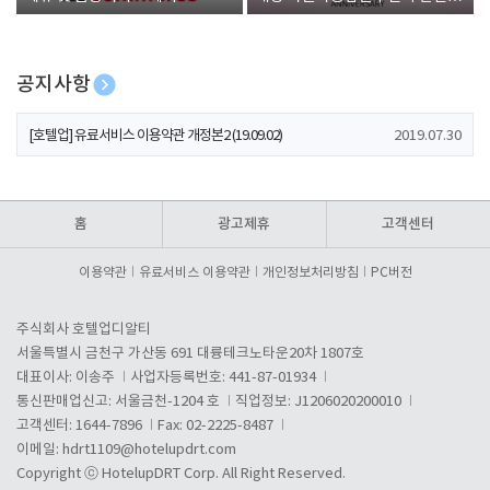
폰 증정
공지사항
[호텔업] 개인정보 처리방침 개정본1 (19.09.02)
2019.07.30
[호텔업] 유료서비스 이용약관 개정본2 (19.09.02)
2019.07.30
[호텔업] 개인정보 처리방침 개정본2 (19.09.02)
2019.07.30
홈
광고제휴
고객센터
이용약관
유료서비스 이용약관
개인정보처리방침
PC버전
주식회사 호텔업디알티
서울특별시 금천구 가산동 691 대륭테크노타운20차 1807호
대표이사: 이송주
사업자등록번호: 441-87-01934
통신판매업신고: 서울금천-1204 호
직업정보: J1206020200010
고객센터: 1644-7896
Fax: 02-2225-8487
이메일:
hdrt1109@hotelupdrt.com
Copyright ⓒ HotelupDRT Corp. All Right Reserved.