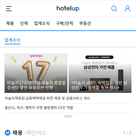
채용
인재
업계소식
구매/견적
부동산
업계소식
야놀자17주년 기념 야놀자 통합발
<야놀자 MRO, 숙박업소 위한 삼
주센터 할인 프로모션 진행
성전자 가전제품 특가 개시>
야놀자제휴점 금융혜택제공 위한 제휴 및 금융서비스 게시
울산시, 피서․행락지 주변 불법행위 19건 적발
더보기
채용
메인박스
1
/
5