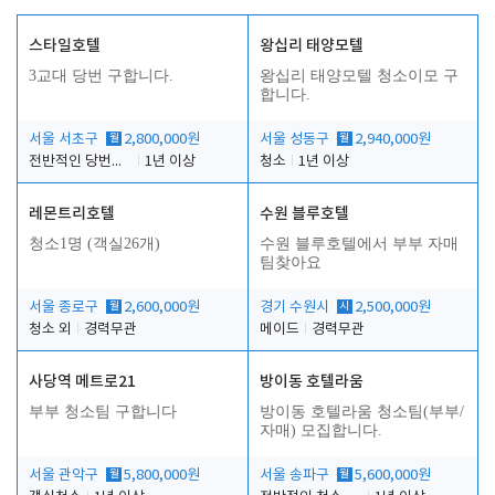
스타일호텔
왕십리 태양모텔
3교대 당번 구합니다.
왕십리 태양모텔 청소이모 구
합니다.
서울 서초구
월
2,800,000원
서울 성동구
월
2,940,000원
전반적인 당번업무
1년 이상
청소
1년 이상
레몬트리호텔
수원 블루호텔
청소1명 (객실26개)
수원 블루호텔에서 부부 자매
팀찾아요
서울 종로구
월
2,600,000원
경기 수원시
시
2,500,000원
청소 외
경력무관
메이드
경력무관
사당역 메트로21
방이동 호텔라움
부부 청소팀 구합니다
방이동 호텔라움 청소팀(부부/
자매) 모집합니다.
서울 관악구
월
5,800,000원
서울 송파구
월
5,600,000원