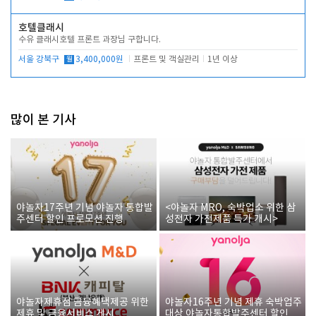
호텔클래시
수유 클래시호텔 프론트 과장님 구합니다.
서울 강북구
월
3,400,000원
프론트 및 객실관리
1년 이상
많이 본 기사
야놀자17주년 기념 야놀자 통합발
<야놀자 MRO, 숙박업소 위한 삼
주센터 할인 프로모션 진행
성전자 가전제품 특가 개시>
야놀자제휴점 금융혜택제공 위한
야놀자16주년 기념 제휴 숙박업주
제휴 및 금융서비스 게시
대상 야놀자통합발주센터 할인쿠