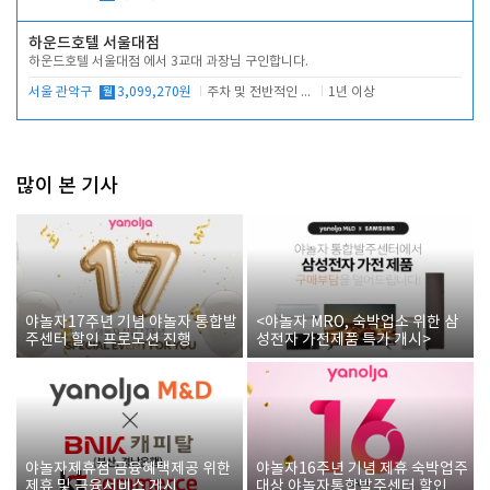
하운드호텔 서울대점
하운드호텔 서울대점 에서 3교대 과장님 구인합니다.
서울 관악구
월
3,099,270원
주차 및 전반적인 당번업무
1년 이상
많이 본 기사
야놀자17주년 기념 야놀자 통합발
<야놀자 MRO, 숙박업소 위한 삼
주센터 할인 프로모션 진행
성전자 가전제품 특가 개시>
야놀자제휴점 금융혜택제공 위한
야놀자16주년 기념 제휴 숙박업주
제휴 및 금융서비스 게시
대상 야놀자통합발주센터 할인쿠