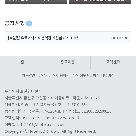
폰 증정
공지사항
[호텔업] 개인정보 처리방침 개정본1 (19.09.02)
2019.07.30
[호텔업] 유료서비스 이용약관 개정본2 (19.09.02)
2019.07.30
[호텔업] 개인정보 처리방침 개정본2 (19.09.02)
2019.07.30
홈
광고제휴
고객센터
이용약관
유료서비스 이용약관
개인정보처리방침
PC버전
주식회사 호텔업디알티
서울특별시 금천구 가산동 691 대륭테크노타운20차 1807호
대표이사: 이송주
사업자등록번호: 441-87-01934
통신판매업신고: 서울금천-1204 호
직업정보: J1206020200010
고객센터: 1644-7896
Fax: 02-2225-8487
이메일:
hdrt1109@hotelupdrt.com
Copyright ⓒ HotelupDRT Corp. All Right Reserved.