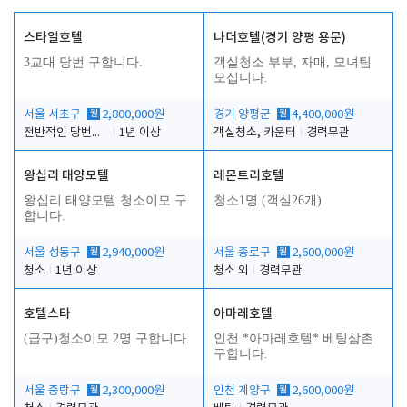
스타일호텔
나더호텔(경기 양평 용문)
3교대 당번 구합니다.
객실청소 부부, 자매, 모녀팀
모십니다.
서울 서초구
월
2,800,000원
경기 양평군
월
4,400,000원
전반적인 당번업무
1년 이상
객실청소, 카운터
경력무관
왕십리 태양모텔
레몬트리호텔
왕십리 태양모텔 청소이모 구
청소1명 (객실26개)
합니다.
서울 성동구
월
2,940,000원
서울 종로구
월
2,600,000원
청소
1년 이상
청소 외
경력무관
호텔스타
아마레호텔
(급구)청소이모 2명 구합니다.
인천 *아마레호텔* 베팅삼촌
구합니다.
서울 중랑구
월
2,300,000원
인천 계양구
월
2,600,000원