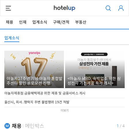
채용
인재
업계소식
구매/견적
부동산
업계소식
야놀자17주년 기념 야놀자 통합발
<야놀자 MRO, 숙박업소 위한 삼
주센터 할인 프로모션 진행
성전자 가전제품 특가 개시>
야놀자제휴점 금융혜택제공 위한 제휴 및 금융서비스 게시
울산시, 피서․행락지 주변 불법행위 19건 적발
더보기
채용
메인박스
1
/
4