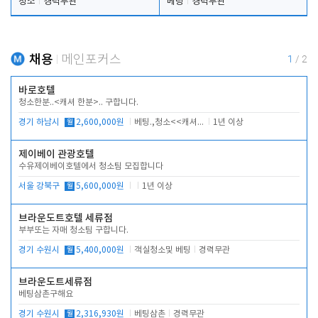
청소
경력무관
베팅
경력무관
채용
메인포커스
1
/
2
바로호텔
청소한분..<캐셔 한분>.. 구합니다.
경기 하남시
월
2,600,000원
베팅.,청소<<캐셔 모셔봅니다.
1년 이상
제이베이 관광호텔
수유제이베이호텔에서 청소팀 모집합니다
서울 강북구
월
5,600,000원
1년 이상
브라운도트호텔 세류점
부부또는 자매 청소팀 구합니다.
경기 수원시
월
5,400,000원
객실청소및 베팅
경력무관
브라운도트세류점
베팅삼촌구해요
경기 수원시
월
2,316,930원
베팅삼촌
경력무관