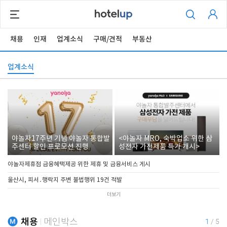
채용
인재
업계소식
구매/견적
부동산
업계소식
야놀자17주년 기념 야놀자 통합발
<야놀자 MRO, 숙박업소 위한 삼
주센터 할인 프로모션 진행
성전자 가전제품 특가 개시>
야놀자제휴점 금융혜택제공 위한 제휴 및 금융서비스 게시
울산시, 피서․행락지 주변 불법행위 19건 적발
더보기
채용
메인박스
1
/
5