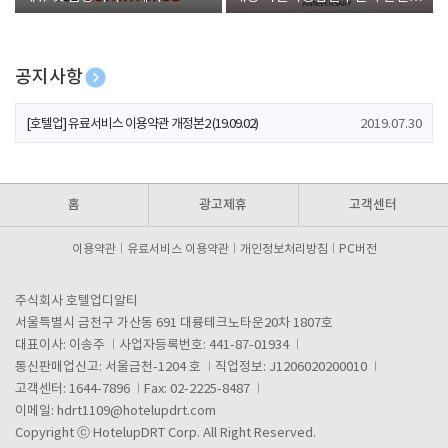
폰 증정
공지사항
[호텔업] 개인정보 처리방침 개정본1 (19.09.02)
2019.07.30
[호텔업] 유료서비스 이용약관 개정본2 (19.09.02)
2019.07.30
[호텔업] 개인정보 처리방침 개정본2 (19.09.02)
2019.07.30
홈
광고제휴
고객센터
이용약관
유료서비스 이용약관
개인정보처리방침
PC버전
주식회사 호텔업디알티
서울특별시 금천구 가산동 691 대륭테크노타운20차 1807호
대표이사: 이송주
사업자등록번호: 441-87-01934
통신판매업신고: 서울금천-1204 호
직업정보: J1206020200010
고객센터: 1644-7896
Fax: 02-2225-8487
이메일:
hdrt1109@hotelupdrt.com
Copyright ⓒ HotelupDRT Corp. All Right Reserved.