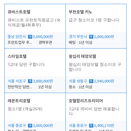
큐비스트호텔
부천호텔 키노
큐비스트 프런트직원공고 (숙
급구 청소이모 1명 구합니다.
식제공/월4회휴무)
충남 당진시
월
3,000,000원
경기 부천시
월
2,800,000원
프런트업무 주간, 야간
경력무관
베팅
1년 이상
스타일호텔
왕십리 태양모텔
3교대 당번 구합니다.
왕십리 태양모텔 청소이모 구
합니다.
서울 서초구
월
2,800,000원
서울 성동구
월
2,940,000원
전반적인 당번업무
1년 이상
청소
1년 이상
레몬트리호텔
호텔팝리즈프리미어
청소1명 (객실26개)
3교대 격비비 당번 채용합니
다.
서울 종로구
월
2,600,000원
서울 종로구
월
3,400,170원