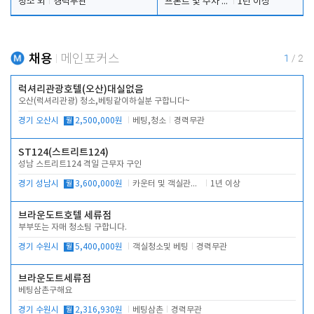
청소 외
경력무관
프론트 및 주차 객실관리
1년 이상
채용
메인포커스
1
/
2
럭셔리관광호텔(오산)대실없음
오산(럭셔리관광) 청소,베팅같이하실분 구합니다~
경기 오산시
월
2,500,000원
베팅,청소
경력무관
ST124(스트리트124)
성남 스트리트124 격일 근무자 구인
경기 성남시
월
3,600,000원
카운터 및 객실관리 전반
1년 이상
브라운도트호텔 세류점
부부또는 자매 청소팀 구합니다.
경기 수원시
월
5,400,000원
객실청소및 베팅
경력무관
브라운도트세류점
베팅삼촌구해요
경기 수원시
월
2,316,930원
베팅삼촌
경력무관