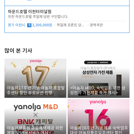
하운드호텔 이천터미널점
이천 하운드호텔 격일제 당번 구인합니다.
경기 이천시
월
3,300,000원
격일제 프론트 당번 업무로 주차 및 객실 점검
경력무관
많이 본 기사
야놀자17주년 기념 야놀자 통합발
<야놀자 MRO, 숙박업소 위한 삼
주센터 할인 프로모션 진행
성전자 가전제품 특가 개시>
야놀자제휴점 금융혜택제공 위한
야놀자16주년 기념 제휴 숙박업주
제휴 및 금융서비스 게시
대상 야놀자통합발주센터 할인쿠