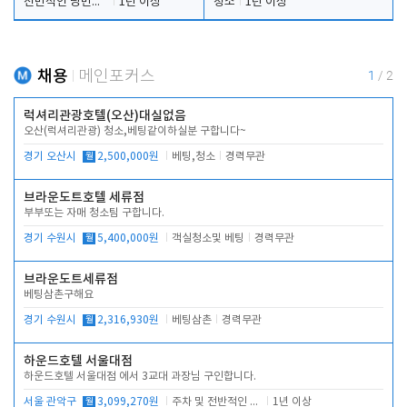
전반적인 당번업무
1년 이상
청소
1년 이상
채용
메인포커스
1
/
2
럭셔리관광호텔(오산)대실없음
오산(럭셔리관광) 청소,베팅같이하실분 구합니다~
경기 오산시
월
2,500,000원
베팅,청소
경력무관
브라운도트호텔 세류점
부부또는 자매 청소팀 구합니다.
경기 수원시
월
5,400,000원
객실청소및 베팅
경력무관
브라운도트세류점
베팅삼촌구해요
경기 수원시
월
2,316,930원
베팅삼촌
경력무관
하운드호텔 서울대점
하운드호텔 서울대점 에서 3교대 과장님 구인합니다.
서울 관악구
월
3,099,270원
주차 및 전반적인 당번업무
1년 이상