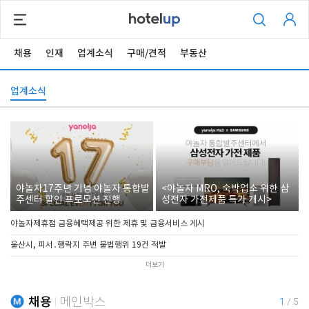
채용
인재
업계소식
구매/견적
부동산
업계소식
야놀자17주년 기념 야놀자 통합발
<야놀자 MRO, 숙박업소 위한 삼
주센터 할인 프로모션 진행
성전자 가전제품 특가 개시>
야놀자제휴점 금융혜택제공 위한 제휴 및 금융서비스 게시
울산시, 피서․행락지 주변 불법행위 19건 적발
더보기
채용
메인박스
1
/
5