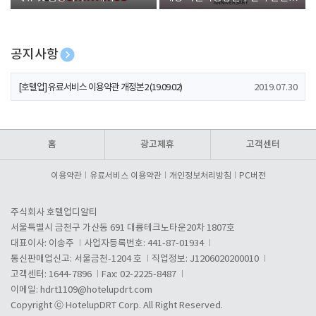
폰 증정
공지사항
[호텔업] 개인정보 처리방침 개정본1 (19.09.02)
2019.07.30
[호텔업] 유료서비스 이용약관 개정본2 (19.09.02)
2019.07.30
[호텔업] 개인정보 처리방침 개정본2 (19.09.02)
2019.07.30
홈
광고제휴
고객센터
이용약관
유료서비스 이용약관
개인정보처리방침
PC버전
주식회사 호텔업디알티
서울특별시 금천구 가산동 691 대륭테크노타운20차 1807호
대표이사: 이송주
사업자등록번호: 441-87-01934
통신판매업신고: 서울금천-1204 호
직업정보: J1206020200010
고객센터: 1644-7896
Fax: 02-2225-8487
이메일:
hdrt1109@hotelupdrt.com
Copyright ⓒ HotelupDRT Corp. All Right Reserved.