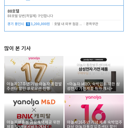
88호텔
88호텔 당번(격일제) 구인합니다
경기 용인시
월
3,200,000원
호텔 내 외부 점검 및 프런트 운영
경력무관
많이 본 기사
야놀자17주년 기념 야놀자 통합발
<야놀자 MRO, 숙박업소 위한 삼
주센터 할인 프로모션 진행
성전자 가전제품 특가 개시>
야놀자제휴점 금융혜택제공 위한
야놀자16주년 기념 제휴 숙박업주
제휴 및 금융서비스 게시
대상 야놀자통합발주센터 할인쿠