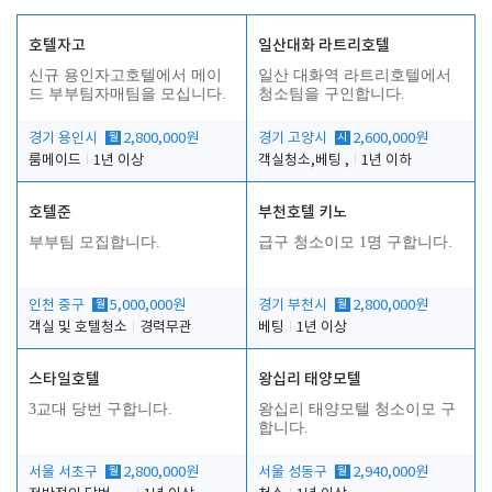
호텔자고
일산대화 라트리호텔
신규 용인자고호텔에서 메이
일산 대화역 라트리호텔에서
드 부부팀자매팀을 모십니다.
청소팀을 구인합니다.
경기 용인시
월
2,800,000원
경기 고양시
시
2,600,000원
룸메이드
1년 이상
객실청소,베팅 ,
1년 이하
호텔준
부천호텔 키노
부부팀 모집합니다.
급구 청소이모 1명 구합니다.
인천 중구
월
5,000,000원
경기 부천시
월
2,800,000원
객실 및 호텔청소
경력무관
베팅
1년 이상
스타일호텔
왕십리 태양모텔
3교대 당번 구합니다.
왕십리 태양모텔 청소이모 구
합니다.
서울 서초구
월
2,800,000원
서울 성동구
월
2,940,000원