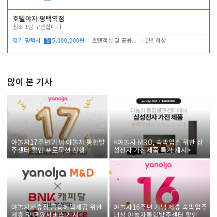
호텔야자 평택역점
청소 1팀 구인합니다
경기 평택시
월
5,000,000원
호텔객실 및 공용시설 청소 관리
1년 이상
많이 본 기사
야놀자17주년 기념 야놀자 통합발
<야놀자 MRO, 숙박업소 위한 삼
주센터 할인 프로모션 진행
성전자 가전제품 특가 개시>
야놀자제휴점 금융혜택제공 위한
야놀자16주년 기념 제휴 숙박업주
제휴 및 금융서비스 게시
대상 야놀자통합발주센터 할인쿠