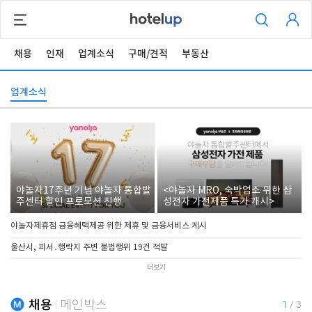
채용
인재
업계소식
구매/견적
부동산
업계소식
야놀자17주년 기념 야놀자 통합발
<야놀자 MRO, 숙박업소 위한 삼
주센터 할인 프로모션 진행
성전자 가전제품 특가 개시>
야놀자제휴점 금융혜택제공 위한 제휴 및 금융서비스 게시
울산시, 피서․행락지 주변 불법행위 19건 적발
더보기
채용
메인박스
1
/
3