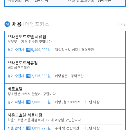
객실청소,베팅 ,
1년 이하
객실 및 호텔청소
경력무관
채용
메인포커스
1
/
2
브라운도트호텔 세류점
부부또는 자매 청소팀 구합니다.
경기 수원시
월
5,400,000원
객실청소및 베팅
경력무관
브라운도트세류점
베팅삼촌구해요
경기 수원시
월
2,316,930원
베팅삼촌
경력무관
바로호텔
청소한분..<캐셔 한분>.. 구합니다.
경기 하남시
월
2,600,000원
베팅.,청소<<캐셔 모셔봅니다.
1년 이상
하운드호텔 서울대점
하운드호텔 서울대점 에서 3교대 과장님 구인합니다.
서울 관악구
월
3,099,270원
주차 및 전반적인 당번업무
1년 이상