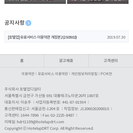
폰 증정
공지사항
[호텔업] 개인정보 처리방침 개정본1 (19.09.02)
2019.07.30
[호텔업] 유료서비스 이용약관 개정본2 (19.09.02)
2019.07.30
[호텔업] 개인정보 처리방침 개정본2 (19.09.02)
2019.07.30
홈
광고제휴
고객센터
이용약관
유료서비스 이용약관
개인정보처리방침
PC버전
주식회사 호텔업디알티
서울특별시 금천구 가산동 691 대륭테크노타운20차 1807호
대표이사: 이송주
사업자등록번호: 441-87-01934
통신판매업신고: 서울금천-1204 호
직업정보: J1206020200010
고객센터: 1644-7896
Fax: 02-2225-8487
이메일:
hdrt1109@hotelupdrt.com
Copyright ⓒ HotelupDRT Corp. All Right Reserved.