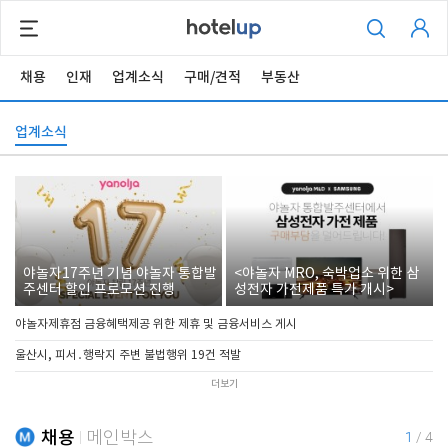
채용
인재
업계소식
구매/견적
부동산
업계소식
야놀자17주년 기념 야놀자 통합발
<야놀자 MRO, 숙박업소 위한 삼
주센터 할인 프로모션 진행
성전자 가전제품 특가 개시>
야놀자제휴점 금융혜택제공 위한 제휴 및 금융서비스 게시
울산시, 피서․행락지 주변 불법행위 19건 적발
더보기
채용
메인박스
1
/
4