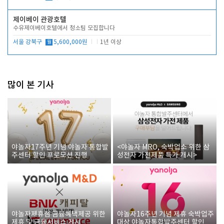
제이베이 관광호텔
수유제이베이호텔에서 청소팀 모집합니다
서울 강북구
월
5,600,000원
1년 이상
많이 본 기사
야놀자17주년 기념 야놀자 통합발
<야놀자 MRO, 숙박업소 위한 삼
주센터 할인 프로모션 진행
성전자 가전제품 특가 개시>
야놀자제휴점 금융혜택제공 위한
야놀자16주년 기념 제휴 숙박업주
제휴 및 금융서비스 게시
대상 야놀자통합발주센터 할인쿠