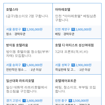
호텔스타
아마레호텔
(급구)청소이모 2명 구합니다.
인천 *아마레호텔* 베팅삼촌
구합니다.
서울 중랑구
월
2,300,000원
인천 계양구
월
2,600,000원
청소
경력무관
베팅
경력무관
방이동 호텔라움
호텔 디 아티스트 성신여대점
방이동 호텔라움 청소팀(부부/
3교대 프론트(격,비,비)
자매) 모집합니다.
서울 송파구
월
5,600,000원
서울 성북구
월
2,900,000원
전반적인 청소 업무(객실청소.객실정리)
1년 이상
객실판매 및 고객응대
1년 이상
일산대화 라트리호텔
호텔에어포트준
일산 대화역 라트리호텔에서
베팅, 청소이모, 부부팀 모집
청소팀을 구인합니다.
합니다.
경기 고양시
시
2,600,000원
인천 중구
월
2,500,000원