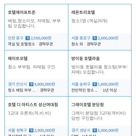
호텔에어포트준
레몬트리호텔
베팅,청소이모, 자매팀, 부부
청소1명 (객실26개)
팀 모집합니다.
인천 중구
월
2,500,000원
서울 종로구
월
2,600,000원
객실 및 호텔청소
경력무관
청소 외
경력무관
메이트모텔
방이동 호텔라움
청소 부부팀. 자매팀 구인
방이동 호텔라움 청소팀(부부/
자매) 모집합니다.
경기 안산시
월
4,800,000원
서울 송파구
월
5,600,000원
청소 배팅 부부 구합니다
경력무관
전반적인 청소 업무(객실청소.객실정리)
1년 이상
호텔 디 아티스트 성신여대점
그레이호텔 분당점
3교대 프론트(격,비,비)
그레이 분당점 3교대(격비비)
당번 구인합니다.
서울 성북구
월
2,900,000원
경기 성남시
월
3,000,000원