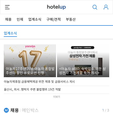
채용
인재
업계소식
구매/견적
부동산
업계소식
야놀자17주년 기념 야놀자 통합발
<야놀자 MRO, 숙박업소 위한 삼
주센터 할인 프로모션 진행
성전자 가전제품 특가 개시>
야놀자제휴점 금융혜택제공 위한 제휴 및 금융서비스 게시
울산시, 피서․행락지 주변 불법행위 19건 적발
더보기
채용
메인박스
1
/
3