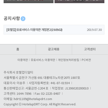
폰 증정
공지사항
[호텔업] 개인정보 처리방침 개정본1 (19.09.02)
2019.07.30
[호텔업] 유료서비스 이용약관 개정본2 (19.09.02)
2019.07.30
[호텔업] 개인정보 처리방침 개정본2 (19.09.02)
2019.07.30
홈
광고제휴
고객센터
이용약관
유료서비스 이용약관
개인정보처리방침
PC버전
주식회사 호텔업디알티
서울특별시 금천구 가산동 691 대륭테크노타운20차 1807호
대표이사: 이송주
사업자등록번호: 441-87-01934
통신판매업신고: 서울금천-1204 호
직업정보: J1206020200010
고객센터: 1644-7896
Fax: 02-2225-8487
이메일:
hdrt1109@hotelupdrt.com
Copyright ⓒ HotelupDRT Corp. All Right Reserved.