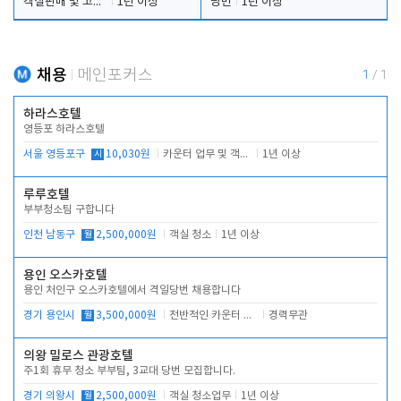
객실판매 및 고객응대
1년 이상
당번
1년 이상
채용
메인포커스
1
/
1
하라스호텔
영등포 하라스호텔
서울 영등포구
시
10,030원
카운터 업무 및 객실관리(청소상태 확인, 객실판매)
1년 이상
루루호텔
부부청소팀 구합니다
인천 남동구
월
2,500,000원
객실 청소
1년 이상
용인 오스카호텔
용인 처인구 오스카호텔에서 격일당번 채용합니다
경기 용인시
월
3,500,000원
전반적인 카운터 업무
경력무관
의왕 밀로스 관광호텔
주1회 휴무 청소 부부팀, 3교대 당번 모집합니다.
경기 의왕시
월
2,500,000원
객실 청소업무
1년 이상