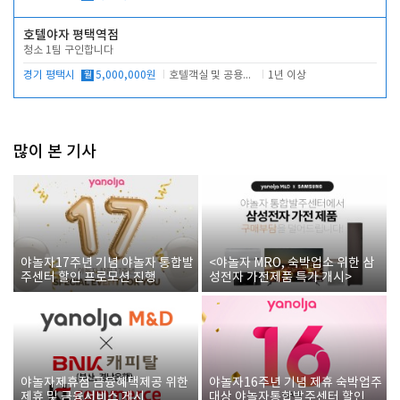
호텔야자 평택역점
청소 1팀 구인합니다
경기 평택시
월
5,000,000원
호텔객실 및 공용시설 청소 관리
1년 이상
많이 본 기사
야놀자17주년 기념 야놀자 통합발
<야놀자 MRO, 숙박업소 위한 삼
주센터 할인 프로모션 진행
성전자 가전제품 특가 개시>
야놀자제휴점 금융혜택제공 위한
야놀자16주년 기념 제휴 숙박업주
제휴 및 금융서비스 게시
대상 야놀자통합발주센터 할인쿠