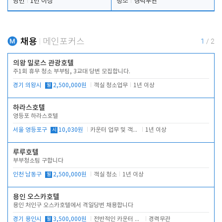
당번
1년 이상
청소
경력무관
채용
메인포커스
1
/
2
의왕 밀로스 관광호텔
주1회 휴무 청소 부부팀, 3교대 당번 모집합니다.
경기 의왕시
월
2,500,000원
객실 청소업무
1년 이상
하라스호텔
영등포 하라스호텔
서울 영등포구
시
10,030원
카운터 업무 및 객실관리(청소상태 확인, 객실판매)
1년 이상
루루호텔
부부청소팀 구합니다
인천 남동구
월
2,500,000원
객실 청소
1년 이상
용인 오스카호텔
용인 처인구 오스카호텔에서 격일당번 채용합니다
경기 용인시
월
3,500,000원
전반적인 카운터 업무
경력무관