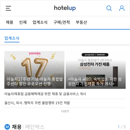
채용
인재
업계소식
구매/견적
부동산
업계소식
야놀자17주년 기념 야놀자 통합발
<야놀자 MRO, 숙박업소 위한 삼
주센터 할인 프로모션 진행
성전자 가전제품 특가 개시>
야놀자제휴점 금융혜택제공 위한 제휴 및 금융서비스 게시
울산시, 피서․행락지 주변 불법행위 19건 적발
더보기
채용
메인박스
1
/
3