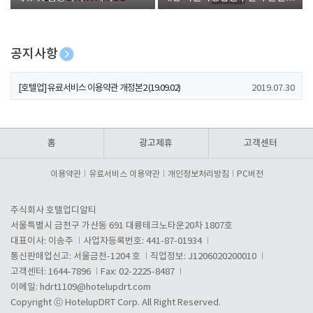
폰 증정
공지사항
[호텔업] 개인정보 처리방침 개정본1 (19.09.02)
2019.07.30
[호텔업] 유료서비스 이용약관 개정본2 (19.09.02)
2019.07.30
[호텔업] 개인정보 처리방침 개정본2 (19.09.02)
2019.07.30
홈
광고제휴
고객센터
이용약관
유료서비스 이용약관
개인정보처리방침
PC버전
주식회사 호텔업디알티
서울특별시 금천구 가산동 691 대륭테크노타운20차 1807호
대표이사: 이송주
사업자등록번호: 441-87-01934
통신판매업신고: 서울금천-1204 호
직업정보: J1206020200010
고객센터: 1644-7896
Fax: 02-2225-8487
이메일:
hdrt1109@hotelupdrt.com
Copyright ⓒ HotelupDRT Corp. All Right Reserved.