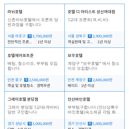
라뉘호텔
호텔 디 아티스트 성신여대점
신촌라뉘호텔에서 프론트 당
3교대 프론트(격,비,비)
번과장을 구합니다.
서울 마포구
월
3,700,000원
서울 성북구
월
2,900,000원
전반적인 프론트 당번업무
1년 이상
객실판매 및 고객응대
1년 이상
호텔에어포트준
보우호텔
베팅, 청소이모, 부부팀 모집
계양구 *보우호텔* 에서 청소
합니다.
이모 모집합니다.
인천 중구
월
2,500,000원
인천 계양구
월
2,600,000원
객실 및 호텔청소
경력무관
메이드
1년 이상
그레이호텔 분당점
안산바인호텔
그레이 분당점 3교대(격비비)
부부팀구합니다.(안산상록수
당번 구인합니다.
바인호텔)숙소제공 각팀 화장
실.샤워실 따로있습니다.
경기 성남시
월
3,000,000원
경기 안산시
월
5,000,000원