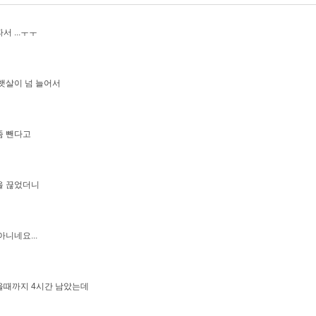
서 ...ㅜㅜ
뱃살이 넘 늘어서
좀 뺀다고
을 끊었더니
아니네요...
을때까지 4시간 남았는데