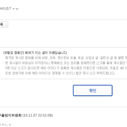
버티죠? ㅜㅠ