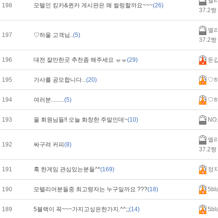
엘리
198
모텔인 킹카&퀸카 게시판은 왜 썰렁할까요~~~
(26)
37.2짱
엘리
197
♡하울 고객님..
(5)
37.2짱
196
대전 잘만한곳 추천좀 해주세요 ㅠㅠ
(29)
둔
195
가사를 공모합니다...
(20)
♡
194
여러분.........
(5)
♡
193
울 회원님들!! 오늘 화창한 주말인데~
(10)
NO.
엘리
192
싸구려 커피
(8)
37.2짱
191
혹 한게임 관심있는분들^*
(169)
정지
190
모텔리어분들중 최고령자는 누구일까요 ???
(18)
5bl
189
5블랙이 꼭~~~가지고싶은한가지.^^;;
(14)
5bl