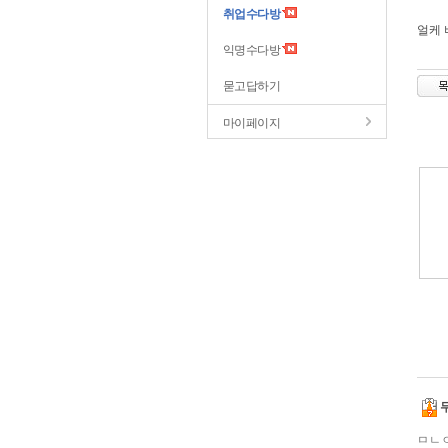
취업수다방
얼케 
익명수다방
묻고답하기
마이페이지