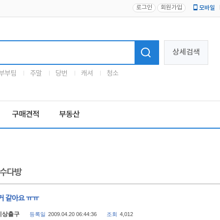
로그인
회원가입
모바일
로고
상세검색
부부팀
주말
당번
캐셔
청소
구매견적
부동산
수다방
거 같아요 ㅠㅠ
비상출구
등록일
2009.04.20 06:44:36
조회
4,012