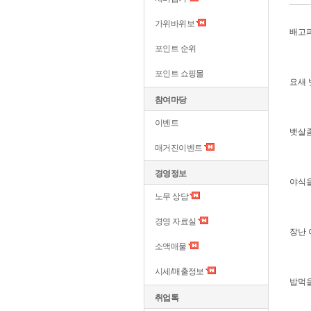
가위바위보
배고파
포인트 순위
포인트 쇼핑몰
요새 
참여마당
이벤트
뱃살
매거진이벤트
경영정보
야식
노무 상담
경영 자료실
장난 
소액매물
시세/매출정보
밥먹
취업톡