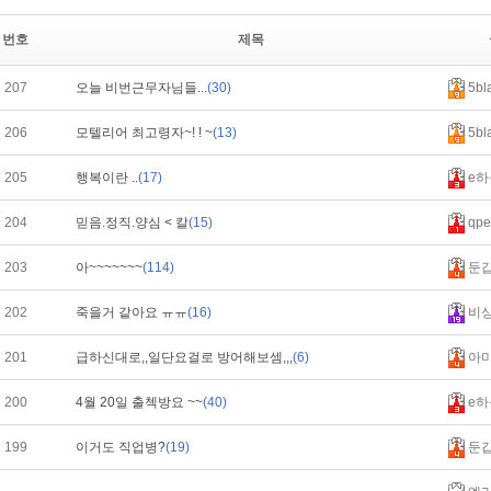
번호
제목
207
오늘 비번근무자님들...
(30)
5bl
206
모텔리어 최고령자~! ! ~
(13)
5bl
205
행복이란 ..
(17)
e하
204
믿음.정직.양심 < 칼
(15)
qpe
203
아~~~~~~~
(114)
둔
202
죽을거 같아요 ㅠㅠ
(16)
비
201
급하신대로,,일단요걸로 방어해보셈,,,
(6)
아
200
4월 20일 출첵방요 ~~
(40)
e하
199
이거도 직업병?
(19)
둔