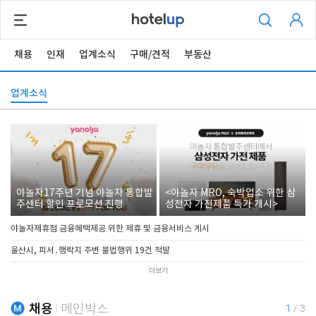
채용
인재
업계소식
구매/견적
부동산
업계소식
야놀자17주년 기념 야놀자 통합발
<야놀자 MRO, 숙박업소 위한 삼
주센터 할인 프로모션 진행
성전자 가전제품 특가 개시>
야놀자제휴점 금융혜택제공 위한 제휴 및 금융서비스 게시
울산시, 피서․행락지 주변 불법행위 19건 적발
더보기
채용
메인박스
1
/
3