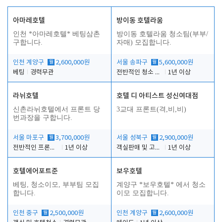
아마레호텔
방이동 호텔라움
인천 *아마레호텔* 베팅삼촌
방이동 호텔라움 청소팀(부부/
구합니다.
자매) 모집합니다.
인천 계양구
월
2,600,000원
서울 송파구
월
5,600,000원
베팅
경력무관
전반적인 청소 업무(객실청소.객실정리)
1년 이상
라뉘호텔
호텔 디 아티스트 성신여대점
신촌라뉘호텔에서 프론트 당
3교대 프론트(격,비,비)
번과장을 구합니다.
서울 마포구
월
3,700,000원
서울 성북구
월
2,900,000원
전반적인 프론트 당번업무
1년 이상
객실판매 및 고객응대
1년 이상
호텔에어포트준
보우호텔
베팅, 청소이모, 부부팀 모집
계양구 *보우호텔* 에서 청소
합니다.
이모 모집합니다.
인천 중구
월
2,500,000원
인천 계양구
월
2,600,000원