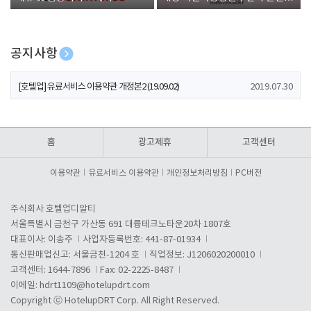
폰 증정
공지사항
[호텔업] 개인정보 처리방침 개정본1 (19.09.02)
2019.07.30
[호텔업] 유료서비스 이용약관 개정본2 (19.09.02)
2019.07.30
[호텔업] 개인정보 처리방침 개정본2 (19.09.02)
2019.07.30
홈
광고제휴
고객센터
이용약관
유료서비스 이용약관
개인정보처리방침
PC버전
주식회사 호텔업디알티
서울특별시 금천구 가산동 691 대륭테크노타운20차 1807호
대표이사: 이송주
사업자등록번호: 441-87-01934
통신판매업신고: 서울금천-1204 호
직업정보: J1206020200010
고객센터: 1644-7896
Fax: 02-2225-8487
이메일:
hdrt1109@hotelupdrt.com
Copyright ⓒ HotelupDRT Corp. All Right Reserved.