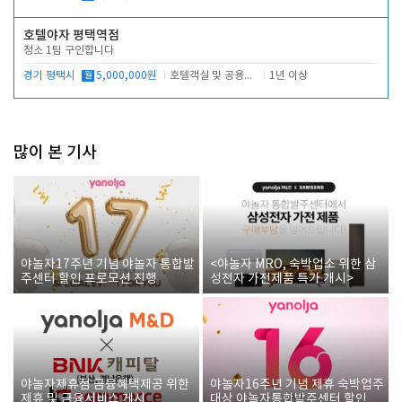
호텔야자 평택역점
청소 1팀 구인합니다
경기 평택시
월
5,000,000원
호텔객실 및 공용시설 청소 관리
1년 이상
많이 본 기사
야놀자17주년 기념 야놀자 통합발
<야놀자 MRO, 숙박업소 위한 삼
주센터 할인 프로모션 진행
성전자 가전제품 특가 개시>
야놀자제휴점 금융혜택제공 위한
야놀자16주년 기념 제휴 숙박업주
제휴 및 금융서비스 게시
대상 야놀자통합발주센터 할인쿠