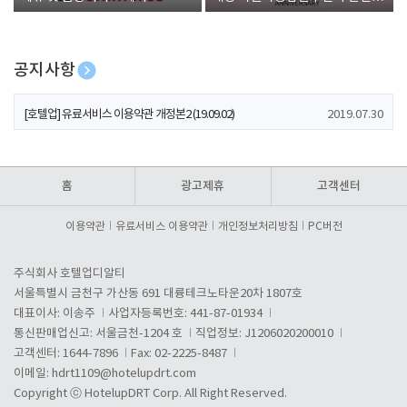
폰 증정
공지사항
[호텔업] 개인정보 처리방침 개정본1 (19.09.02)
2019.07.30
[호텔업] 유료서비스 이용약관 개정본2 (19.09.02)
2019.07.30
[호텔업] 개인정보 처리방침 개정본2 (19.09.02)
2019.07.30
홈
광고제휴
고객센터
이용약관
유료서비스 이용약관
개인정보처리방침
PC버전
주식회사 호텔업디알티
서울특별시 금천구 가산동 691 대륭테크노타운20차 1807호
대표이사: 이송주
사업자등록번호: 441-87-01934
통신판매업신고: 서울금천-1204 호
직업정보: J1206020200010
고객센터: 1644-7896
Fax: 02-2225-8487
이메일:
hdrt1109@hotelupdrt.com
Copyright ⓒ HotelupDRT Corp. All Right Reserved.