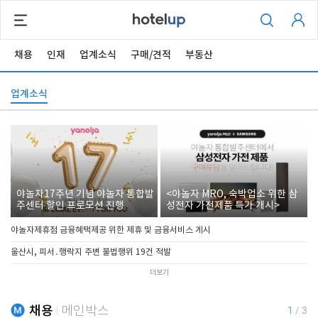
채용
인재
업계소식
구매/견적
부동산
업계소식
야놀자17주년 기념 야놀자 통합발
<야놀자 MRO, 숙박업소 위한 삼
주센터 할인 프로모션 진행
성전자 가전제품 특가 개시>
야놀자제휴점 금융혜택제공 위한 제휴 및 금융서비스 게시
울산시, 피서․행락지 주변 불법행위 19건 적발
더보기
채용
메인박스
1
/
3