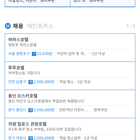
객실청소, 카운터
경력무관
청소 외
경력무관
채용
메인포커스
1
/
2
하라스호텔
영등포 하라스호텔
서울 영등포구
시
10,030원
카운터 업무 및 객실관리(청소상태 확인, 객실판매)
1년 이상
루루호텔
부부청소팀 구합니다
인천 남동구
월
2,500,000원
객실 청소
1년 이상
용인 오스카호텔
용인 처인구 오스카호텔에서 격일당번 채용합니다
경기 용인시
월
3,500,000원
전반적인 카운터 업무
경력무관
의왕 밀로스 관광호텔
주1회 휴무 청소 부부팀, 3교대 당번 모집합니다.
경기 의왕시
월
2,500,000원
객실 청소업무
1년 이상