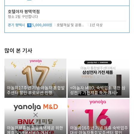
호텔야자 평택역점
청소 1팀 구인합니다
경기 평택시
월
5,000,000원
호텔객실 및 공용시설 청소 관리
1년 이상
많이 본 기사
야놀자17주년 기념 야놀자 통합발
<야놀자 MRO, 숙박업소 위한 삼
주센터 할인 프로모션 진행
성전자 가전제품 특가 개시>
야놀자제휴점 금융혜택제공 위한
야놀자16주년 기념 제휴 숙박업주
제휴 및 금융서비스 게시
대상 야놀자통합발주센터 할인쿠