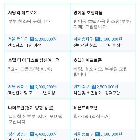
사당역 메트로21
방이동 호텔라움
부부 청소팀 구합니다
방이동 호텔라움 청소팀(부부/
자매) 모집합니다.
서울 관악구
월
5,800,000원
서울 송파구
월
5,600,000원
객실청소
1년 이상
전반적인 청소 업무(객실청소.객실정리)
1년 이상
호텔 디 아티스트 성신여대점
호텔에어포트준
3교대 프론트(격,비,비)
베팅, 청소이모, 부부팀 모집
합니다.
서울 성북구
월
2,900,000원
인천 중구
월
2,500,000원
객실판매 및 고객응대
1년 이상
객실 및 호텔청소
경력무관
나더호텔(경기 양평 용문)
레몬트리호텔
객실청소 부부, 자매, 모녀팀
청소1명 (객실26개)
모십니다.
경기 양평군
월
4,400,000원
서울 종로구
월
2,600,000원