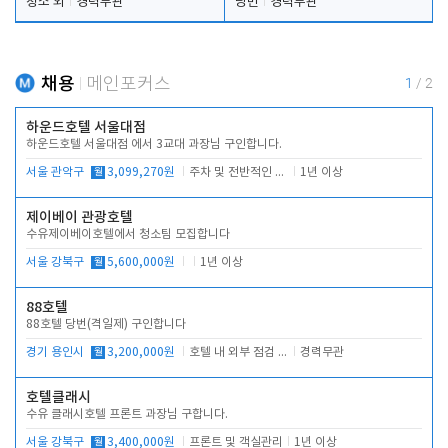
청소 외
경력무관
당번
경력무관
채용
메인포커스
1
/
2
하운드호텔 서울대점
하운드호텔 서울대점 에서 3교대 과장님 구인합니다.
서울 관악구
월
3,099,270원
주차 및 전반적인 당번업무
1년 이상
제이베이 관광호텔
수유제이베이호텔에서 청소팀 모집합니다
서울 강북구
월
5,600,000원
1년 이상
88호텔
88호텔 당번(격일제) 구인합니다
경기 용인시
월
3,200,000원
호텔 내 외부 점검 및 프런트 운영
경력무관
호텔클래시
수유 클래시호텔 프론트 과장님 구합니다.
서울 강북구
월
3,400,000원
프론트 및 객실관리
1년 이상