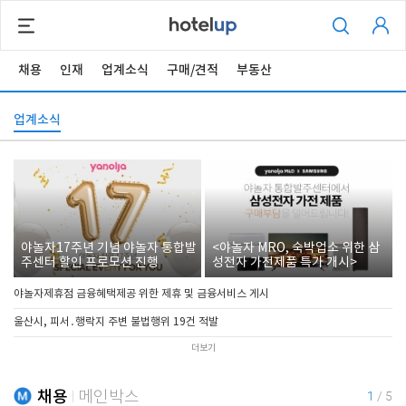
채용
인재
업계소식
구매/견적
부동산
업계소식
야놀자17주년 기념 야놀자 통합발
<야놀자 MRO, 숙박업소 위한 삼
주센터 할인 프로모션 진행
성전자 가전제품 특가 개시>
야놀자제휴점 금융혜택제공 위한 제휴 및 금융서비스 게시
울산시, 피서․행락지 주변 불법행위 19건 적발
더보기
채용
메인박스
1
/
5