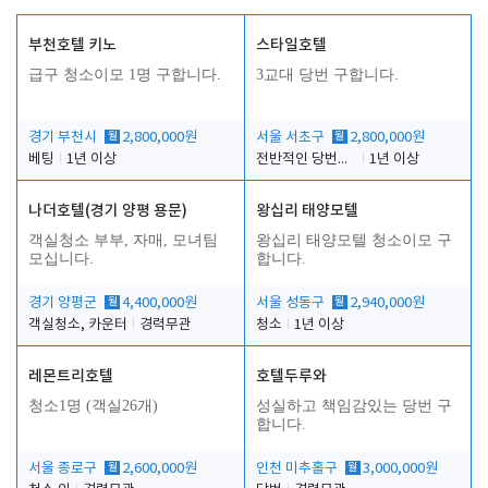
부천호텔 키노
스타일호텔
급구 청소이모 1명 구합니다.
3교대 당번 구합니다.
경기 부천시
월
2,800,000원
서울 서초구
월
2,800,000원
베팅
1년 이상
전반적인 당번업무
1년 이상
나더호텔(경기 양평 용문)
왕십리 태양모텔
객실청소 부부, 자매, 모녀팀
왕십리 태양모텔 청소이모 구
모십니다.
합니다.
경기 양평군
월
4,400,000원
서울 성동구
월
2,940,000원
객실청소, 카운터
경력무관
청소
1년 이상
레몬트리호텔
호텔두루와
청소1명 (객실26개)
성실하고 책임감있는 당번 구
합니다.
서울 종로구
월
2,600,000원
인천 미추홀구
월
3,000,000원