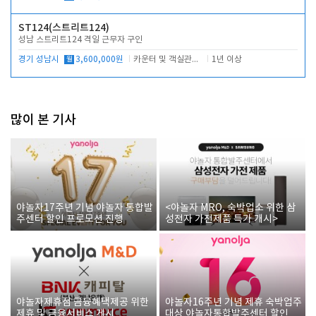
ST124(스트리트124)
성남 스트리트124 격일 근무자 구인
경기 성남시
월
3,600,000원
카운터 및 객실관리 전반
1년 이상
많이 본 기사
야놀자17주년 기념 야놀자 통합발
<야놀자 MRO, 숙박업소 위한 삼
주센터 할인 프로모션 진행
성전자 가전제품 특가 개시>
야놀자제휴점 금융혜택제공 위한
야놀자16주년 기념 제휴 숙박업주
제휴 및 금융서비스 게시
대상 야놀자통합발주센터 할인쿠