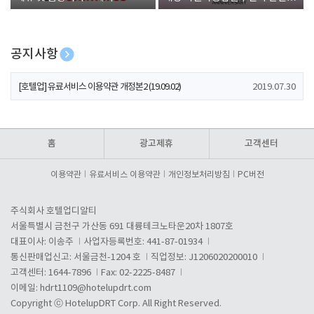
폰 증정
공지사항
[호텔업] 개인정보 처리방침 개정본1 (19.09.02)
2019.07.30
[호텔업] 유료서비스 이용약관 개정본2 (19.09.02)
2019.07.30
[호텔업] 개인정보 처리방침 개정본2 (19.09.02)
2019.07.30
홈
광고제휴
고객센터
이용약관
유료서비스 이용약관
개인정보처리방침
PC버전
주식회사 호텔업디알티
서울특별시 금천구 가산동 691 대륭테크노타운20차 1807호
대표이사: 이송주
사업자등록번호: 441-87-01934
통신판매업신고: 서울금천-1204 호
직업정보: J1206020200010
고객센터: 1644-7896
Fax: 02-2225-8487
이메일:
hdrt1109@hotelupdrt.com
Copyright ⓒ HotelupDRT Corp. All Right Reserved.