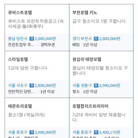
큐비스트호텔
부천호텔 키노
큐비스트 프런트직원공고 (숙
급구 청소이모 1명 구합니다.
식제공/월4회휴무)
충남 당진시
월
3,000,000원
경기 부천시
월
2,800,000원
프런트업무 주간, 야간
경력무관
베팅
1년 이상
스타일호텔
왕십리 태양모텔
3교대 당번 구합니다.
왕십리 태양모텔 청소이모 구
합니다.
서울 서초구
월
2,800,000원
서울 성동구
월
2,940,000원
전반적인 당번업무
1년 이상
청소
1년 이상
레몬트리호텔
호텔팝리즈프리미어
청소1명 (객실26개)
3교대 격비비 당번 채용합니
다.
서울 종로구
월
2,600,000원
서울 종로구
월
3,400,170원