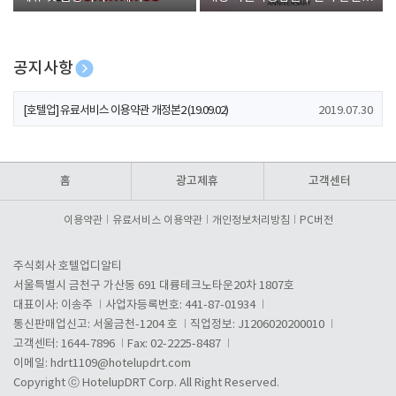
폰 증정
공지사항
[호텔업] 개인정보 처리방침 개정본1 (19.09.02)
2019.07.30
[호텔업] 유료서비스 이용약관 개정본2 (19.09.02)
2019.07.30
[호텔업] 개인정보 처리방침 개정본2 (19.09.02)
2019.07.30
홈
광고제휴
고객센터
이용약관
유료서비스 이용약관
개인정보처리방침
PC버전
주식회사 호텔업디알티
서울특별시 금천구 가산동 691 대륭테크노타운20차 1807호
대표이사: 이송주
사업자등록번호: 441-87-01934
통신판매업신고: 서울금천-1204 호
직업정보: J1206020200010
고객센터: 1644-7896
Fax: 02-2225-8487
이메일:
hdrt1109@hotelupdrt.com
Copyright ⓒ HotelupDRT Corp. All Right Reserved.