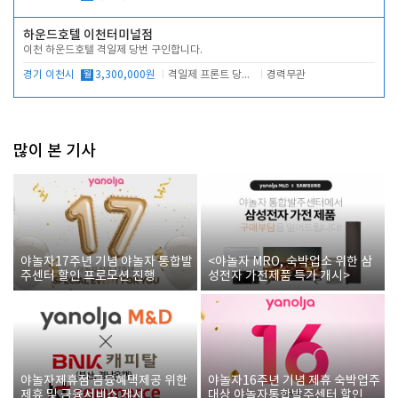
하운드호텔 이천터미널점
이천 하운드호텔 격일제 당번 구인합니다.
경기 이천시
월
3,300,000원
격일제 프론트 당번 업무로 주차 및 객실 점검
경력무관
많이 본 기사
야놀자17주년 기념 야놀자 통합발
<야놀자 MRO, 숙박업소 위한 삼
주센터 할인 프로모션 진행
성전자 가전제품 특가 개시>
야놀자제휴점 금융혜택제공 위한
야놀자16주년 기념 제휴 숙박업주
제휴 및 금융서비스 게시
대상 야놀자통합발주센터 할인쿠