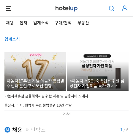
채용
인재
업계소식
구매/견적
부동산
업계소식
야놀자17주년 기념 야놀자 통합발
<야놀자 MRO, 숙박업소 위한 삼
주센터 할인 프로모션 진행
성전자 가전제품 특가 개시>
야놀자제휴점 금융혜택제공 위한 제휴 및 금융서비스 게시
울산시, 피서․행락지 주변 불법행위 19건 적발
더보기
채용
메인박스
1
/
5