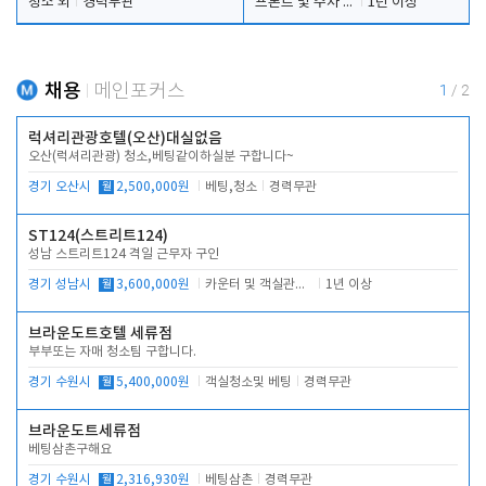
청소 외
경력무관
프론트 및 주차 객실관리
1년 이상
채용
메인포커스
1
/
2
럭셔리관광호텔(오산)대실없음
오산(럭셔리관광) 청소,베팅같이하실분 구합니다~
경기 오산시
월
2,500,000원
베팅,청소
경력무관
ST124(스트리트124)
성남 스트리트124 격일 근무자 구인
경기 성남시
월
3,600,000원
카운터 및 객실관리 전반
1년 이상
브라운도트호텔 세류점
부부또는 자매 청소팀 구합니다.
경기 수원시
월
5,400,000원
객실청소및 베팅
경력무관
브라운도트세류점
베팅삼촌구해요
경기 수원시
월
2,316,930원
베팅삼촌
경력무관