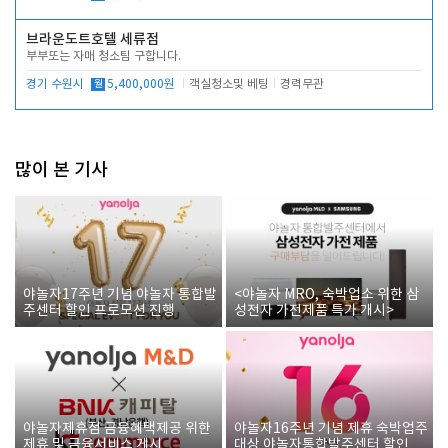
브라운도트호텔 세류점
부부또는 자매 청소팀 구합니다.
경기 수원시
월
5,400,000원
객실청소및 베팅
경력무관
많이 본 기사
야놀자17주년 기념 야놀자 통합발
<야놀자 MRO, 숙박업소 위한 삼
주센터 할인 프로모션 진행
성전자 가전제품 특가 개시>
야놀자제휴점 금융혜택제공 위한
야놀자16주년 기념 제휴 숙박업주
제휴 및 금융서비스 게시
대상 야놀자통합발주센터 할인쿠