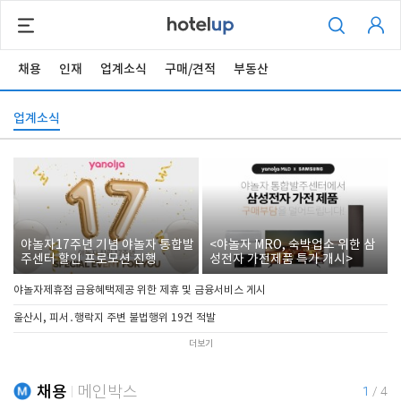
채용
인재
업계소식
구매/견적
부동산
업계소식
야놀자17주년 기념 야놀자 통합발
<야놀자 MRO, 숙박업소 위한 삼
주센터 할인 프로모션 진행
성전자 가전제품 특가 개시>
야놀자제휴점 금융혜택제공 위한 제휴 및 금융서비스 게시
울산시, 피서․행락지 주변 불법행위 19건 적발
더보기
채용
메인박스
1
/
4