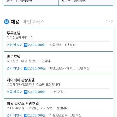
청소 외
경력무관
메이드
경력무관
채용
메인포커스
1
/
2
루루호텔
부부청소팀 구합니다
인천 남동구
월
2,600,000원
객실 청소
1년 이상
바로호텔
청소한분..<캐셔 한분>.. 구합니다.
경기 하남시
월
2,600,000원
베팅.,청소<<캐셔 모셔봅니다.
1년 이상
제이베이 관광호텔
수유제이베이호텔에서 청소팀 모집합니다
서울 강북구
월
5,600,000원
1년 이상
의왕 밀로스 관광호텔
주1회 휴무 청소 부부팀, 3교대 당번 모집합니다.
경기 의왕시
월
2,500,000원
객실 청소업무
1년 이상