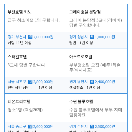
부천호텔 키노
그레이호텔 분당점
급구 청소이모 1명 구합니다.
그레이 분당점 3교대(격비비)
당번 구인합니다.
경기 부천시
월
2,800,000원
경기 성남시
월
3,000,000원
베팅
1년 이상
당번
1년 이상
스타일호텔
아스트로호텔
3교대 당번 구합니다.
부부청소팀 모집 (매주1회휴
무/식사제공)
서울 서초구
월
2,800,000원
경기 용인시
월
2,400,000원
전반적인 당번업무
1년 이상
객실청소
1년 이상
레몬트리호텔
수원 블루호텔
청소1명 (객실26개)
수원 블루호텔에서 부부 자매
팀찾아요
서울 종로구
월
2,600,000원
경기 수원시
시
2,500,000원