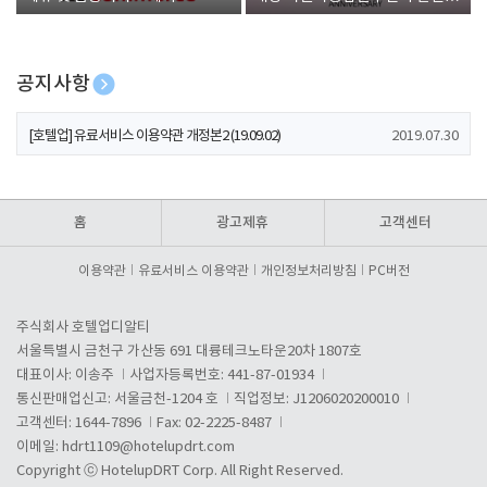
폰 증정
공지사항
[호텔업] 개인정보 처리방침 개정본1 (19.09.02)
2019.07.30
[호텔업] 유료서비스 이용약관 개정본2 (19.09.02)
2019.07.30
[호텔업] 개인정보 처리방침 개정본2 (19.09.02)
2019.07.30
홈
광고제휴
고객센터
이용약관
유료서비스 이용약관
개인정보처리방침
PC버전
주식회사 호텔업디알티
서울특별시 금천구 가산동 691 대륭테크노타운20차 1807호
대표이사: 이송주
사업자등록번호: 441-87-01934
통신판매업신고: 서울금천-1204 호
직업정보: J1206020200010
고객센터: 1644-7896
Fax: 02-2225-8487
이메일:
hdrt1109@hotelupdrt.com
Copyright ⓒ HotelupDRT Corp. All Right Reserved.