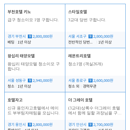
부천호텔 키노
스타일호텔
급구 청소이모 1명 구합니다.
3교대 당번 구합니다.
경기 부천시
월
2,800,000원
서울 서초구
월
2,800,000원
베팅
1년 이상
전반적인 당번업무
1년 이상
왕십리 태양모텔
레몬트리호텔
인
왕십리 태양모텔 청소이모 구
청소1명 (객실26개)
합니다.
서울 성동구
월
2,940,000원
서울 종로구
월
2,600,000원
청소
1년 이상
청소 외
경력무관
호텔자고
더 그레이 호텔
신규 용인자고호텔에서 메이
(3교대)상록수 더그레이 호텔
드 부부팀자매팀을 모십니다.
에서 함께 일할 과장님을 구합
니다.
경기 용인시
월
2,800,000원
경기 안산시
월
2,700,000원