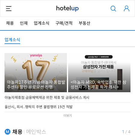
채용
인재
업계소식
구매/견적
부동산
업계소식
야놀자17주년 기념 야놀자 통합발
<야놀자 MRO, 숙박업소 위한 삼
주센터 할인 프로모션 진행
성전자 가전제품 특가 개시>
야놀자제휴점 금융혜택제공 위한 제휴 및 금융서비스 게시
울산시, 피서․행락지 주변 불법행위 19건 적발
더보기
채용
메인박스
1
/
4