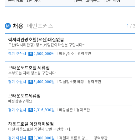
룸메이드
1년 이상
카운터 고객응대 및 야간더블청소
1년 이상
채용
메인포커스
1
/
3
럭셔리관광호텔(오산)대실없음
오산(럭셔리관광) 청소,베팅같이하실분 구합니다~
경기 오산시
월
2,500,000원
베팅,청소
경력무관
브라운도트호텔 세류점
부부또는 자매 청소팀 구합니다.
경기 수원시
월
5,400,000원
객실청소및 베팅
경력무관
브라운도트세류점
베팅삼촌구해요
경기 수원시
월
2,316,930원
베팅삼촌
경력무관
하운드호텔 이천터미널점
이천 하운드호텔 격일제 당번 구인합니다.
경기 이천시
월
3,300,000원
격일제 프론트 당번 업무로 주차 및 객실 점검
경력무관