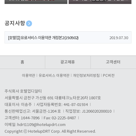
폰 증정
공지사항
[호텔업] 개인정보 처리방침 개정본1 (19.09.02)
2019.07.30
[호텔업] 유료서비스 이용약관 개정본2 (19.09.02)
2019.07.30
[호텔업] 개인정보 처리방침 개정본2 (19.09.02)
2019.07.30
홈
광고제휴
고객센터
이용약관
유료서비스 이용약관
개인정보처리방침
PC버전
주식회사 호텔업디알티
서울특별시 금천구 가산동 691 대륭테크노타운20차 1807호
대표이사: 이송주
사업자등록번호: 441-87-01934
통신판매업신고: 서울금천-1204 호
직업정보: J1206020200010
고객센터: 1644-7896
Fax: 02-2225-8487
이메일:
hdrt1109@hotelupdrt.com
Copyright ⓒ HotelupDRT Corp. All Right Reserved.