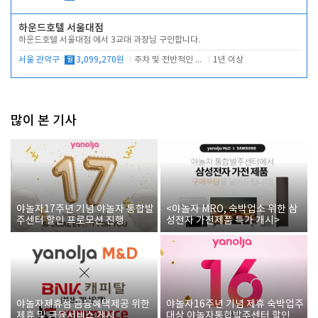
하운드호텔 서울대점
하운드호텔 서울대점 에서 3교대 과장님 구인합니다.
서울 관악구
월
3,099,270원
주차 및 전반적인 당번업무
1년 이상
많이 본 기사
야놀자17주년 기념 야놀자 통합발
<야놀자 MRO, 숙박업소 위한 삼
주센터 할인 프로모션 진행
성전자 가전제품 특가 개시>
야놀자제휴점 금융혜택제공 위한
야놀자16주년 기념 제휴 숙박업주
제휴 및 금융서비스 게시
대상 야놀자통합발주센터 할인쿠