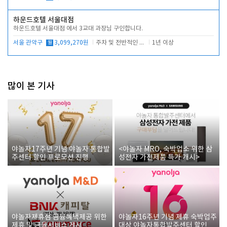
하운드호텔 서울대점
하운드호텔 서울대점 에서 3교대 과장님 구인합니다.
서울 관악구
월
3,099,270원
주차 및 전반적인 당번업무
1년 이상
많이 본 기사
야놀자17주년 기념 야놀자 통합발
<야놀자 MRO, 숙박업소 위한 삼
주센터 할인 프로모션 진행
성전자 가전제품 특가 개시>
야놀자제휴점 금융혜택제공 위한
야놀자16주년 기념 제휴 숙박업주
제휴 및 금융서비스 게시
대상 야놀자통합발주센터 할인쿠