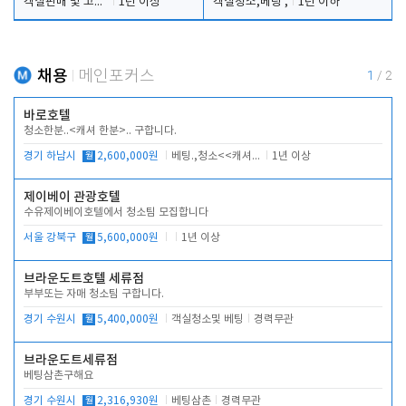
객실판매 및 고객응대
1년 이상
객실청소,베팅 ,
1년 이하
채용
메인포커스
1
/
2
바로호텔
청소한분..<캐셔 한분>.. 구합니다.
경기 하남시
월
2,600,000원
베팅.,청소<<캐셔 모셔봅니다.
1년 이상
제이베이 관광호텔
수유제이베이호텔에서 청소팀 모집합니다
서울 강북구
월
5,600,000원
1년 이상
브라운도트호텔 세류점
부부또는 자매 청소팀 구합니다.
경기 수원시
월
5,400,000원
객실청소및 베팅
경력무관
브라운도트세류점
베팅삼촌구해요
경기 수원시
월
2,316,930원
베팅삼촌
경력무관