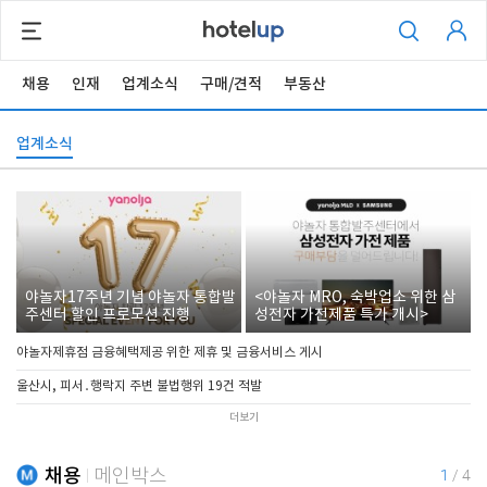
채용
인재
업계소식
구매/견적
부동산
업계소식
야놀자17주년 기념 야놀자 통합발
<야놀자 MRO, 숙박업소 위한 삼
주센터 할인 프로모션 진행
성전자 가전제품 특가 개시>
야놀자제휴점 금융혜택제공 위한 제휴 및 금융서비스 게시
울산시, 피서․행락지 주변 불법행위 19건 적발
더보기
채용
메인박스
1
/
4