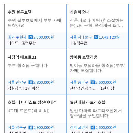
수원 블루호텔
신촌피오나
수원 블루호텔에서 부부 자매
신촌피오나 베팅 (청소잘하는
팀찾아요
분) 2명 구함. 숙식제공 월4회
휴무
경기 수원시
시
2,500,000원
서울 서대문구
월
1,043,120원
메이드
경력무관
경력무관
사당역 메트로21
방이동 호텔라움
부부 청소팀 구합니다
방이동 호텔라움 청소팀(부부/
자매) 모집합니다.
서울 관악구
월
5,800,000원
서울 송파구
월
5,600,000원
객실청소
1년 이상
전반적인 청소 업무(객실청소.객실정리)
1년 이상
호텔 디 아티스트 성신여대점
일산대화 라트리호텔
3교대 프론트(격,비,비)
일산 대화역 라트리호텔에서
청소팀을 구인합니다.
서울 성북구
월
2,900,000원
경기 고양시
시
2,600,000원