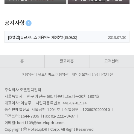
폰 증정
공지사항
[호텔업] 개인정보 처리방침 개정본1 (19.09.02)
2019.07.30
[호텔업] 유료서비스 이용약관 개정본2 (19.09.02)
2019.07.30
[호텔업] 개인정보 처리방침 개정본2 (19.09.02)
2019.07.30
홈
광고제휴
고객센터
이용약관
유료서비스 이용약관
개인정보처리방침
PC버전
주식회사 호텔업디알티
서울특별시 금천구 가산동 691 대륭테크노타운20차 1807호
대표이사: 이송주
사업자등록번호: 441-87-01934
통신판매업신고: 서울금천-1204 호
직업정보: J1206020200010
고객센터: 1644-7896
Fax: 02-2225-8487
이메일:
hdrt1109@hotelupdrt.com
Copyright ⓒ HotelupDRT Corp. All Right Reserved.