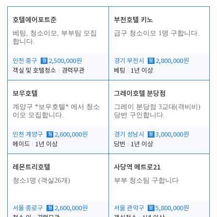
호텔에어포트준
부천호텔 키노
베팅, 청소이모, 부부팀 모집
급구 청소이모 1명 구합니다.
합니다.
인천 중구
월
2,500,000원
경기 부천시
월
2,800,000원
객실 및 호텔청소
경력무관
베팅
1년 이상
보우호텔
그레이호텔 분당점
계양구 *보우호텔* 에서 청소
그레이 분당점 3교대(격비비)
이모 모집합니다.
당번 구인합니다.
인천 계양구
월
2,600,000원
경기 성남시
월
3,000,000원
메이드
1년 이상
당번
1년 이상
레몬트리호텔
사당역 메트로21
청소1명 (객실26개)
부부 청소팀 구합니다
서울 종로구
월
2,600,000원
서울 관악구
월
5,800,000원