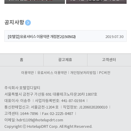
폰 증정
공지사항
[호텔업] 개인정보 처리방침 개정본1 (19.09.02)
2019.07.30
[호텔업] 유료서비스 이용약관 개정본2 (19.09.02)
2019.07.30
[호텔업] 개인정보 처리방침 개정본2 (19.09.02)
2019.07.30
홈
광고제휴
고객센터
이용약관
유료서비스 이용약관
개인정보처리방침
PC버전
주식회사 호텔업디알티
서울특별시 금천구 가산동 691 대륭테크노타운20차 1807호
대표이사: 이송주
사업자등록번호: 441-87-01934
통신판매업신고: 서울금천-1204 호
직업정보: J1206020200010
고객센터: 1644-7896
Fax: 02-2225-8487
이메일:
hdrt1109@hotelupdrt.com
Copyright ⓒ HotelupDRT Corp. All Right Reserved.