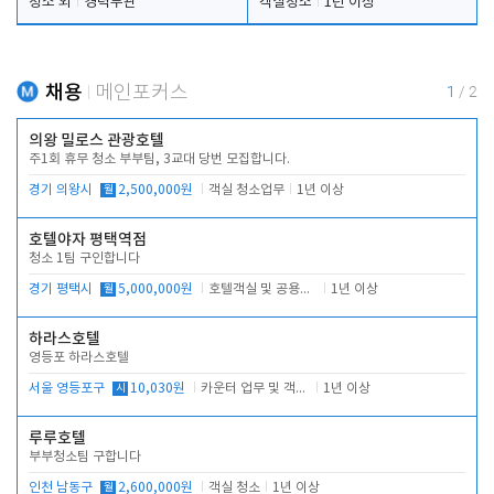
청소 외
경력무관
객실청소
1년 이상
채용
메인포커스
1
/
2
의왕 밀로스 관광호텔
주1회 휴무 청소 부부팀, 3교대 당번 모집합니다.
경기 의왕시
월
2,500,000원
객실 청소업무
1년 이상
호텔야자 평택역점
청소 1팀 구인합니다
경기 평택시
월
5,000,000원
호텔객실 및 공용시설 청소 관리
1년 이상
하라스호텔
영등포 하라스호텔
서울 영등포구
시
10,030원
카운터 업무 및 객실관리(청소상태 확인, 객실판매)
1년 이상
루루호텔
부부청소팀 구합니다
인천 남동구
월
2,600,000원
객실 청소
1년 이상