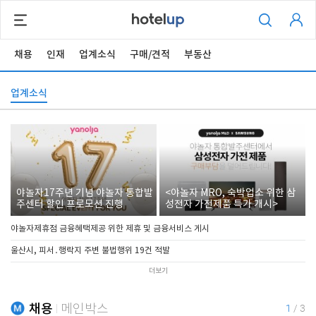
채용
인재
업계소식
구매/견적
부동산
업계소식
야놀자17주년 기념 야놀자 통합발
<야놀자 MRO, 숙박업소 위한 삼
주센터 할인 프로모션 진행
성전자 가전제품 특가 개시>
야놀자제휴점 금융혜택제공 위한 제휴 및 금융서비스 게시
울산시, 피서․행락지 주변 불법행위 19건 적발
더보기
채용
메인박스
1
/
3