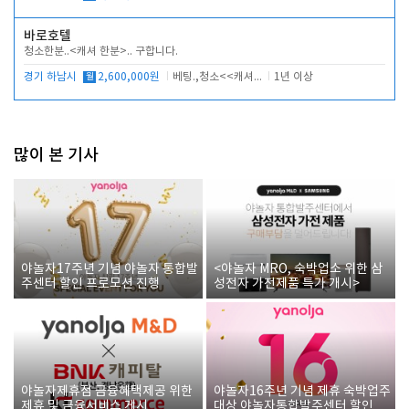
바로호텔
청소한분..<캐셔 한분>.. 구합니다.
경기 하남시
월
2,600,000원
베팅.,청소<<캐셔 모셔봅니다.
1년 이상
많이 본 기사
야놀자17주년 기념 야놀자 통합발
<야놀자 MRO, 숙박업소 위한 삼
주센터 할인 프로모션 진행
성전자 가전제품 특가 개시>
야놀자제휴점 금융혜택제공 위한
야놀자16주년 기념 제휴 숙박업주
제휴 및 금융서비스 게시
대상 야놀자통합발주센터 할인쿠