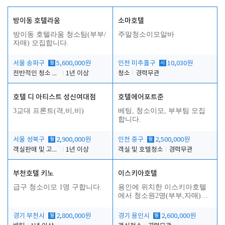
방이동 호텔라움
소마호텔
방이동 호텔라움 청소팀(부부/
주말청소이모알바
자매) 모집합니다.
서울 송파구
월
5,600,000원
인천 미추홀구
시
10,030원
전반적인 청소 업무(객실청소.객실정리)
1년 이상
청소
경력무관
호텔 디 아티스트 성신여대점
호텔에어포트준
3교대 프론트(격,비,비)
베팅, 청소이모, 부부팀 모집
합니다.
서울 성북구
월
2,900,000원
인천 중구
월
2,500,000원
객실판매 및 고객응대
1년 이상
객실 및 호텔청소
경력무관
부천호텔 키노
이스키아호텔
급구 청소이모 1명 구합니다.
용인에 위치한 이스키아호텔
에서 청소원2명(부부,자매)을
모집합니다..
경기 부천시
월
2,800,000원
경기 용인시
월
2,600,000원