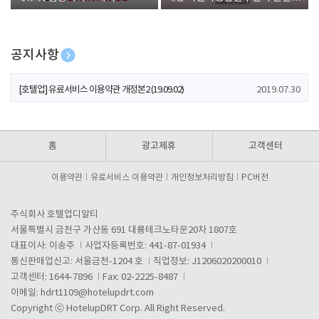
폰 증정
공지사항
[호텔업] 개인정보 처리방침 개정본1 (19.09.02)
2019.07.30
[호텔업] 유료서비스 이용약관 개정본2 (19.09.02)
2019.07.30
[호텔업] 개인정보 처리방침 개정본2 (19.09.02)
2019.07.30
홈
광고제휴
고객센터
이용약관
유료서비스 이용약관
개인정보처리방침
PC버전
주식회사 호텔업디알티
서울특별시 금천구 가산동 691 대륭테크노타운20차 1807호
대표이사: 이송주
사업자등록번호: 441-87-01934
통신판매업신고: 서울금천-1204 호
직업정보: J1206020200010
고객센터: 1644-7896
Fax: 02-2225-8487
이메일:
hdrt1109@hotelupdrt.com
Copyright ⓒ HotelupDRT Corp. All Right Reserved.