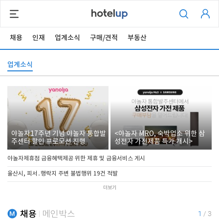
채용
인재
업계소식
구매/견적
부동산
업계소식
야놀자17주년 기념 야놀자 통합발
<야놀자 MRO, 숙박업소 위한 삼
주센터 할인 프로모션 진행
성전자 가전제품 특가 개시>
야놀자제휴점 금융혜택제공 위한 제휴 및 금융서비스 게시
울산시, 피서․행락지 주변 불법행위 19건 적발
더보기
채용
메인박스
1
/
3