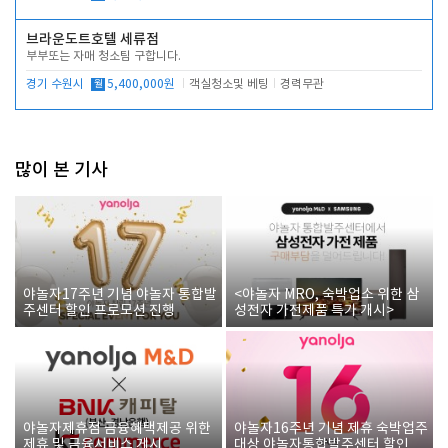
브라운도트호텔 세류점
부부또는 자매 청소팀 구합니다.
경기 수원시
월
5,400,000원
객실청소및 베팅
경력무관
많이 본 기사
야놀자17주년 기념 야놀자 통합발
<야놀자 MRO, 숙박업소 위한 삼
주센터 할인 프로모션 진행
성전자 가전제품 특가 개시>
야놀자제휴점 금융혜택제공 위한
야놀자16주년 기념 제휴 숙박업주
제휴 및 금융서비스 게시
대상 야놀자통합발주센터 할인쿠