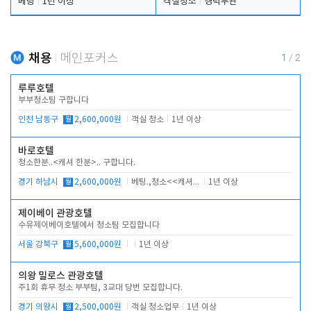
베팅
1년 이상
객실청소
경력무관
채용
메인포커스
1
/
2
루루호텔
부부청소팀 구합니다
인천 남동구
월
2,600,000원
객실 청소
1년 이상
바로호텔
청소한분..<캐셔 한분>.. 구합니다.
경기 하남시
월
2,600,000원
베팅.,청소<<캐셔 모셔봅니다.
1년 이상
제이베이 관광호텔
수유제이베이호텔에서 청소팀 모집합니다
서울 강북구
월
5,600,000원
1년 이상
의왕 밀로스 관광호텔
주1회 휴무 청소 부부팀, 3교대 당번 모집합니다.
경기 의왕시
월
2,500,000원
객실 청소업무
1년 이상