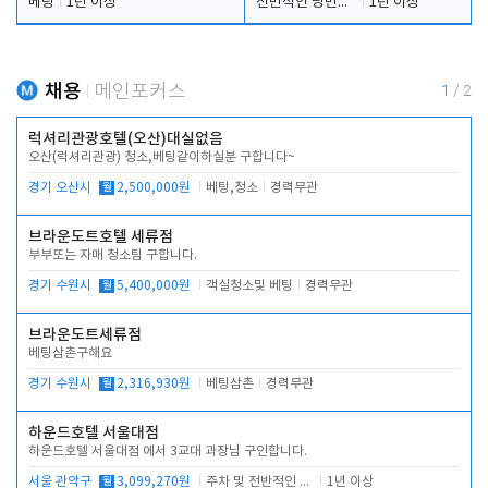
베팅
1년 이상
전반적인 당번업무
1년 이상
채용
메인포커스
1
/
2
럭셔리관광호텔(오산)대실없음
오산(럭셔리관광) 청소,베팅같이하실분 구합니다~
경기 오산시
월
2,500,000원
베팅,청소
경력무관
브라운도트호텔 세류점
부부또는 자매 청소팀 구합니다.
경기 수원시
월
5,400,000원
객실청소및 베팅
경력무관
브라운도트세류점
베팅삼촌구해요
경기 수원시
월
2,316,930원
베팅삼촌
경력무관
하운드호텔 서울대점
하운드호텔 서울대점 에서 3교대 과장님 구인합니다.
서울 관악구
월
3,099,270원
주차 및 전반적인 당번업무
1년 이상