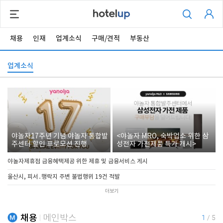
채용
인재
업계소식
구매/견적
부동산
업계소식
야놀자17주년 기념 야놀자 통합발
<야놀자 MRO, 숙박업소 위한 삼
주센터 할인 프로모션 진행
성전자 가전제품 특가 개시>
야놀자제휴점 금융혜택제공 위한 제휴 및 금융서비스 게시
울산시, 피서․행락지 주변 불법행위 19건 적발
더보기
채용
메인박스
1
/
5