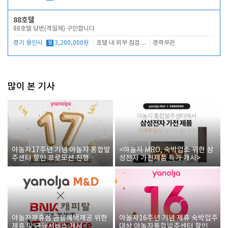
88호텔
88호텔 당번(격일제) 구인합니다
경기 용인시
월
3,200,000원
호텔 내 외부 점검 및 프런트 운영
경력무관
많이 본 기사
야놀자17주년 기념 야놀자 통합발
<야놀자 MRO, 숙박업소 위한 삼
주센터 할인 프로모션 진행
성전자 가전제품 특가 개시>
야놀자제휴점 금융혜택제공 위한
야놀자16주년 기념 제휴 숙박업주
제휴 및 금융서비스 게시
대상 야놀자통합발주센터 할인쿠