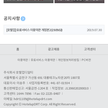
폰 증정
공지사항
[호텔업] 개인정보 처리방침 개정본1 (19.09.02)
2019.07.30
[호텔업] 유료서비스 이용약관 개정본2 (19.09.02)
2019.07.30
[호텔업] 개인정보 처리방침 개정본2 (19.09.02)
2019.07.30
홈
광고제휴
고객센터
이용약관
유료서비스 이용약관
개인정보처리방침
PC버전
주식회사 호텔업디알티
서울특별시 금천구 가산동 691 대륭테크노타운20차 1807호
대표이사: 이송주
사업자등록번호: 441-87-01934
통신판매업신고: 서울금천-1204 호
직업정보: J1206020200010
고객센터: 1644-7896
Fax: 02-2225-8487
이메일:
hdrt1109@hotelupdrt.com
Copyright ⓒ HotelupDRT Corp. All Right Reserved.