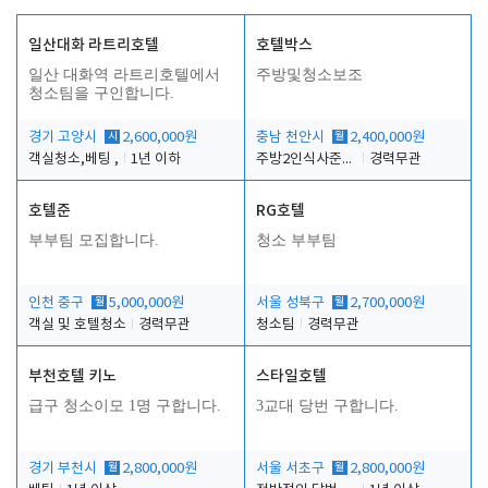
일산대화 라트리호텔
호텔박스
일산 대화역 라트리호텔에서
주방및청소보조
청소팀을 구인합니다.
경기 고양시
시
2,600,000원
충남 천안시
월
2,400,000원
객실청소,베팅 ,
1년 이하
주방2인식사준비및청소린렌보조
경력무관
호텔준
RG호텔
부부팀 모집합니다.
청소 부부팀
인천 중구
월
5,000,000원
서울 성북구
월
2,700,000원
객실 및 호텔청소
경력무관
청소팀
경력무관
부천호텔 키노
스타일호텔
급구 청소이모 1명 구합니다.
3교대 당번 구합니다.
경기 부천시
월
2,800,000원
서울 서초구
월
2,800,000원