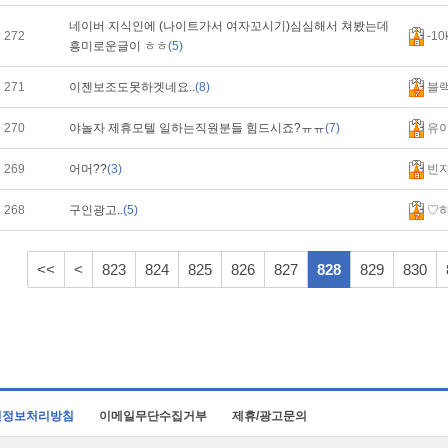
네이버 지식인에 (나이트가서 여자꼬시기)심심해서 쳐봤는데
272
-10
흥미로운글이 ㅎㅎ
(5)
271
이젠보조도못하겟네요..
(8)
블
270
야놀자 제휴모텔 일하는직원분들 힘드시죠?ㅠㅠ
(7)
유
269
어머??
(3)
빈
268
구인광고..
(5)
♡
<<
<
823
824
825
826
827
828
829
830
인정보처리방침
이메일무단수집거부
제휴/광고문의