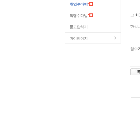
취업수다방
그 회장
익명수다방
하긴.
묻고답하기
마이페이지
알수가