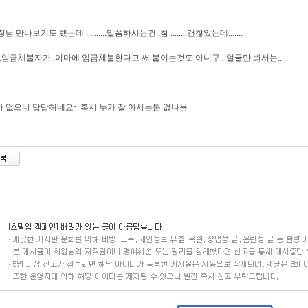
님 만나보기도 했는데 ..........말씀하시는건..참 ........갠찮았는데.......
..임금체불자가..이마에 임금체불한다고 써 붙이는것도 아니구...얼굴만 봐서는....
 없으니 답답허네요~ 혹시 누가 잘 아시는분 없나용