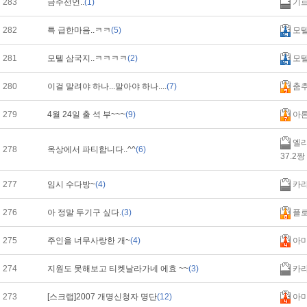
283
금주선언..
(1)
기
282
특 급한마음..ㅋㅋ
(5)
모
281
모텔 삼국지..ㅋㅋㅋㅋ
(2)
모
280
이걸 말려야 하나...말아야 하나....
(7)
춤
279
4월 24일 출 석 부~~~
(9)
아
엘리
278
옥상에서 파티합니다..^^
(6)
37.2짱
277
임시 수다방~
(4)
카
276
아 정말 두기구 싶다.
(3)
플
275
주인을 너무사랑한 개~
(4)
아
274
지원도 못해보고 티켓날라가네 에효 ~~
(3)
카
273
[스크랩]2007 개명신청자 명단
(12)
아