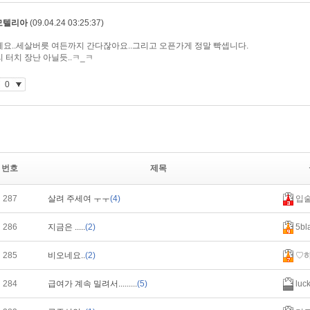
번호
제목
287
살려 주세여 ㅜㅜ
(4)
입
286
지금은 .....
(2)
5bl
285
비오네요..
(2)
♡
284
급여가 계속 밀려서.........
(5)
luc