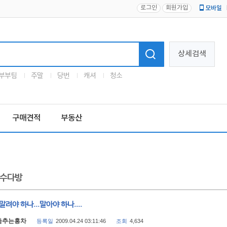
로그인
회원가입
모바일
로고
상세검색
부부팀
주말
당번
캐셔
청소
구매견적
부동산
수다방
말려야 하나...말아야 하나....
춤추는홍차
등록일
2009.04.24 03:11:46
조회
4,634