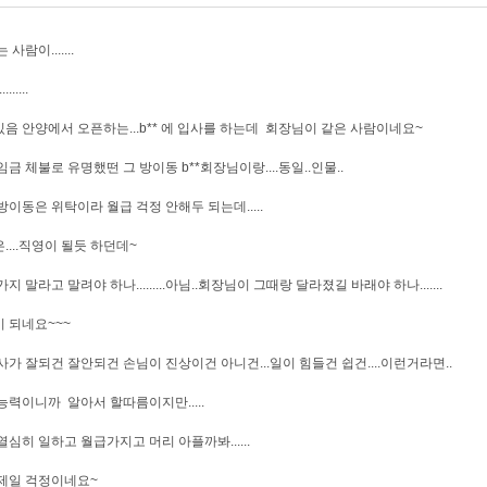
 사람이.......
........
음 안양에서 오픈하는...b** 에 입사를 하는데 회장님이 같은 사람이네요~
임금 체불로 유명했떤 그 방이동 b**회장님이랑....동일..인물..
방이동은 위탁이라 월급 걱정 안해두 되는데.....
....직영이 될듯 하던데~
가지 말라고 말려야 하나.........아님..회장님이 그때랑 달라졌길 바래야 하나.......
 되네요~~~
사가 잘되건 잘안되건 손님이 진상이건 아니건...일이 힘들건 쉽건....이런거라면..
능력이니까 알아서 할따름이지만.....
열심히 일하고 월급가지고 머리 아플까봐......
제일 걱정이네요~