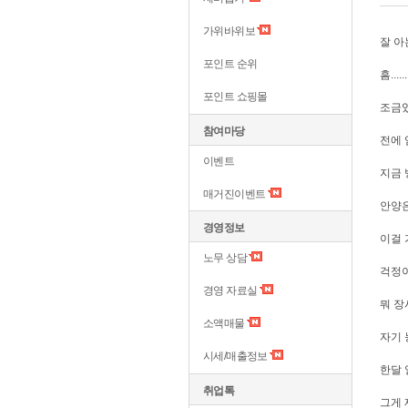
가위바위보
잘 아는
포인트 순위
흠.......
포인트 쇼핑몰
조금있
참여마당
전에 
이벤트
지금 
매거진이벤트
안양은
경영정보
이걸 
노무 상담
걱정이
경영 자료실
뭐 장
소액매물
자기 
시세/매출정보
한달 
취업톡
그게 