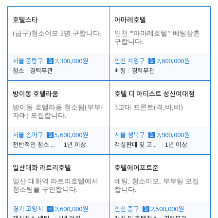
호텔스타
아마레호텔
(급구)청소이모 2명 구합니다.
인천 *아마레호텔* 베팅삼촌
구합니다.
서울 중랑구
월
2,300,000원
인천 계양구
월
2,600,000원
청소
경력무관
베팅
경력무관
방이동 호텔라움
호텔 디 아티스트 성신여대점
방이동 호텔라움 청소팀(부부/
3교대 프론트(격,비,비)
자매) 모집합니다.
서울 송파구
월
5,600,000원
서울 성북구
월
2,900,000원
전반적인 청소 업무(객실청소.객실정리)
1년 이상
객실판매 및 고객응대
1년 이상
일산대화 라트리호텔
호텔에어포트준
일산 대화역 라트리호텔에서
베팅, 청소이모, 부부팀 모집
청소팀을 구인합니다.
합니다.
경기 고양시
시
2,600,000원
인천 중구
월
2,500,000원