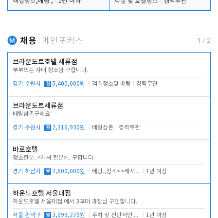
객실청소,베팅 ,
1년 이하
객실 및 호텔청소
경력무관
채용
메인포커스
1
/
2
브라운도트호텔 세류점
부부또는 자매 청소팀 구합니다.
경기 수원시
월
5,400,000원
객실청소및 베팅
경력무관
브라운도트세류점
베팅삼촌구해요
경기 수원시
월
2,316,930원
베팅삼촌
경력무관
바로호텔
청소한분..<캐셔 한분>.. 구합니다.
경기 하남시
월
2,600,000원
베팅.,청소<<캐셔 모셔봅니다.
1년 이상
하운드호텔 서울대점
하운드호텔 서울대점 에서 3교대 과장님 구인합니다.
서울 관악구
월
3,099,270원
주차 및 전반적인 당번업무
1년 이상