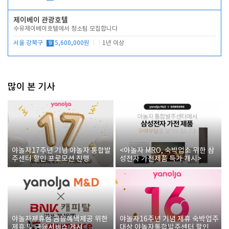
제이베이 관광호텔
수유제이베이호텔에서 청소팀 모집합니다
서울 강북구
월
5,600,000원
1년 이상
많이 본 기사
야놀자17주년 기념 야놀자 통합발
<야놀자 MRO, 숙박업소 위한 삼
주센터 할인 프로모션 진행
성전자 가전제품 특가 개시>
야놀자제휴점 금융혜택제공 위한
야놀자16주년 기념 제휴 숙박업주
제휴 및 금융서비스 게시
대상 야놀자통합발주센터 할인쿠