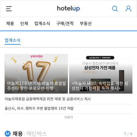
채용
인재
업계소식
구매/견적
부동산
업계소식
야놀자17주년 기념 야놀자 통합발
<야놀자 MRO, 숙박업소 위한 삼
주센터 할인 프로모션 진행
성전자 가전제품 특가 개시>
야놀자제휴점 금융혜택제공 위한 제휴 및 금융서비스 게시
울산시, 피서․행락지 주변 불법행위 19건 적발
더보기
채용
메인박스
1
/
4