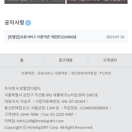
폰 증정
공지사항
[호텔업] 개인정보 처리방침 개정본1 (19.09.02)
2019.07.30
[호텔업] 유료서비스 이용약관 개정본2 (19.09.02)
2019.07.30
[호텔업] 개인정보 처리방침 개정본2 (19.09.02)
2019.07.30
홈
광고제휴
고객센터
이용약관
유료서비스 이용약관
개인정보처리방침
PC버전
주식회사 호텔업디알티
서울특별시 금천구 가산동 691 대륭테크노타운20차 1807호
대표이사: 이송주
사업자등록번호: 441-87-01934
통신판매업신고: 서울금천-1204 호
직업정보: J1206020200010
고객센터: 1644-7896
Fax: 02-2225-8487
이메일:
hdrt1109@hotelupdrt.com
Copyright ⓒ HotelupDRT Corp. All Right Reserved.