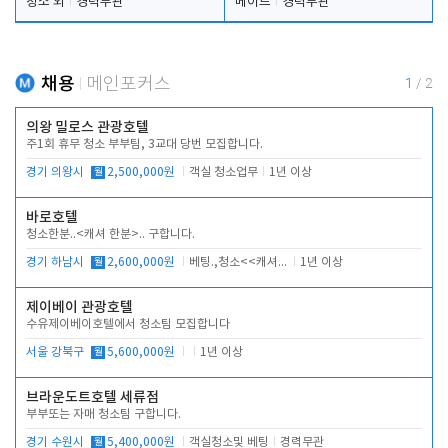
청소 외
경력무관
메이드
경력무관
채용
메인포커스
1
/
2
의왕 밀로스 관광호텔
주1회 휴무 청소 부부팀, 3교대 당번 모집합니다.
경기 의왕시
월
2,500,000원
객실 청소업무
1년 이상
바로호텔
청소한분..<캐셔 한분>.. 구합니다.
경기 하남시
월
2,600,000원
베팅.,청소<<캐셔 모셔봅니다.
1년 이상
제이베이 관광호텔
수유제이베이호텔에서 청소팀 모집합니다
서울 강북구
월
5,600,000원
1년 이상
브라운도트호텔 세류점
부부또는 자매 청소팀 구합니다.
경기 수원시
월
5,400,000원
객실청소및 베팅
경력무관