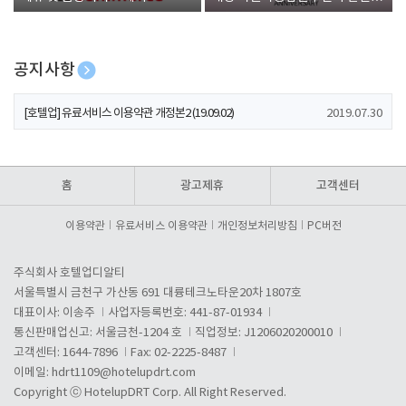
폰 증정
공지사항
[호텔업] 개인정보 처리방침 개정본1 (19.09.02)
2019.07.30
[호텔업] 유료서비스 이용약관 개정본2 (19.09.02)
2019.07.30
[호텔업] 개인정보 처리방침 개정본2 (19.09.02)
2019.07.30
홈
광고제휴
고객센터
이용약관
유료서비스 이용약관
개인정보처리방침
PC버전
주식회사 호텔업디알티
서울특별시 금천구 가산동 691 대륭테크노타운20차 1807호
대표이사: 이송주
사업자등록번호: 441-87-01934
통신판매업신고: 서울금천-1204 호
직업정보: J1206020200010
고객센터: 1644-7896
Fax: 02-2225-8487
이메일:
hdrt1109@hotelupdrt.com
Copyright ⓒ HotelupDRT Corp. All Right Reserved.