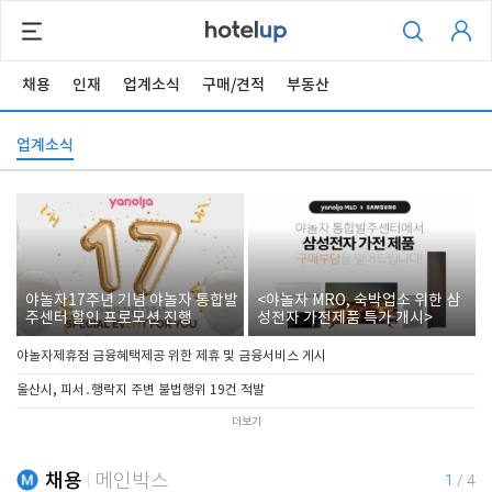
채용
인재
업계소식
구매/견적
부동산
업계소식
야놀자17주년 기념 야놀자 통합발
<야놀자 MRO, 숙박업소 위한 삼
주센터 할인 프로모션 진행
성전자 가전제품 특가 개시>
야놀자제휴점 금융혜택제공 위한 제휴 및 금융서비스 게시
울산시, 피서․행락지 주변 불법행위 19건 적발
더보기
채용
메인박스
1
/
4