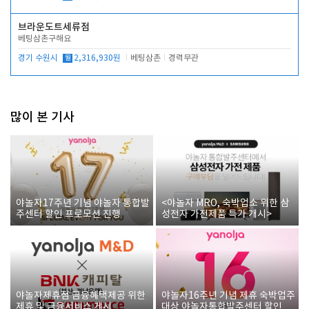
브라운도트세류점
베팅삼촌구해요
경기 수원시
월
2,316,930원
베팅삼촌
경력무관
많이 본 기사
야놀자17주년 기념 야놀자 통합발
<야놀자 MRO, 숙박업소 위한 삼
주센터 할인 프로모션 진행
성전자 가전제품 특가 개시>
야놀자제휴점 금융혜택제공 위한
야놀자16주년 기념 제휴 숙박업주
제휴 및 금융서비스 게시
대상 야놀자통합발주센터 할인쿠