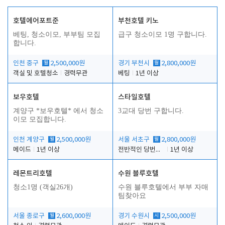
호텔에어포트준
부천호텔 키노
베팅, 청소이모, 부부팀 모집
급구 청소이모 1명 구합니다.
합니다.
인천 중구
월
2,500,000원
경기 부천시
월
2,800,000원
객실 및 호텔청소
경력무관
베팅
1년 이상
보우호텔
스타일호텔
계양구 *보우호텔* 에서 청소
3교대 당번 구합니다.
이모 모집합니다.
인천 계양구
월
2,500,000원
서울 서초구
월
2,800,000원
메이드
1년 이상
전반적인 당번업무
1년 이상
레몬트리호텔
수원 블루호텔
청소1명 (객실26개)
수원 블루호텔에서 부부 자매
팀찾아요
서울 종로구
월
2,600,000원
경기 수원시
시
2,500,000원