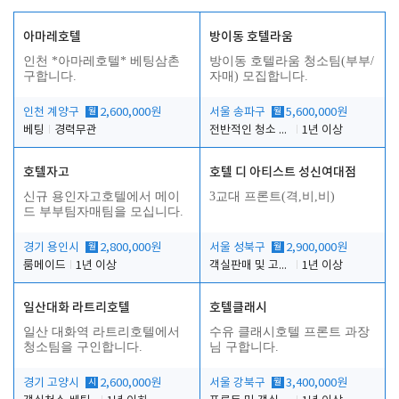
아마레호텔
방이동 호텔라움
인천 *아마레호텔* 베팅삼촌
방이동 호텔라움 청소팀(부부/
구합니다.
자매) 모집합니다.
인천 계양구
월
2,600,000원
서울 송파구
월
5,600,000원
베팅
경력무관
전반적인 청소 업무(객실청소.객실정리)
1년 이상
호텔자고
호텔 디 아티스트 성신여대점
신규 용인자고호텔에서 메이
3교대 프론트(격,비,비)
드 부부팀자매팀을 모십니다.
경기 용인시
월
2,800,000원
서울 성북구
월
2,900,000원
룸메이드
1년 이상
객실판매 및 고객응대
1년 이상
일산대화 라트리호텔
호텔클래시
일산 대화역 라트리호텔에서
수유 클래시호텔 프론트 과장
청소팀을 구인합니다.
님 구합니다.
경기 고양시
시
2,600,000원
서울 강북구
월
3,400,000원