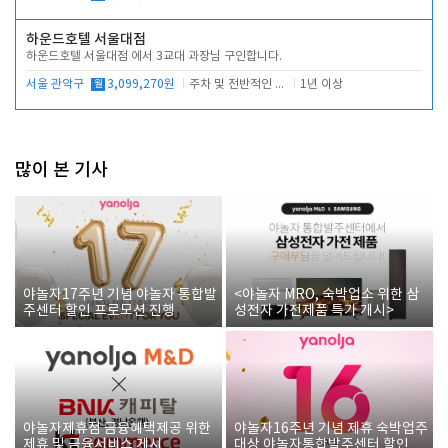
하운드호텔 서울대점
하운드호텔 서울대점 에서 3교대 과장님 구인합니다.
서울 관악구
월
3,099,270원
주차 및 전반적인 당번업무
1년 이상
많이 본 기사
야놀자17주년 기념 야놀자 통합발
<야놀자 MRO, 숙박업소 위한 삼
주센터 할인 프로모션 진행
성전자 가전제품 특가 개시>
야놀자제휴점 금융혜택제공 위한
야놀자16주년 기념 제휴 숙박업주
제휴 및 금융서비스 게시
대상 야놀자통합발주센터 할인쿠