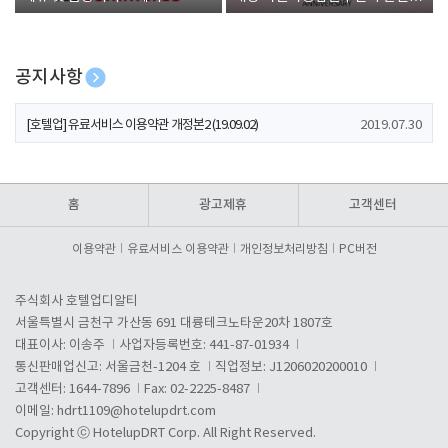
폰 증정
공지사항
[호텔업] 개인정보 처리방침 개정본1 (19.09.02)
2019.07.30
[호텔업] 유료서비스 이용약관 개정본2 (19.09.02)
2019.07.30
[호텔업] 개인정보 처리방침 개정본2 (19.09.02)
2019.07.30
홈
광고제휴
고객센터
이용약관
유료서비스 이용약관
개인정보처리방침
PC버전
주식회사 호텔업디알티
서울특별시 금천구 가산동 691 대륭테크노타운20차 1807호
대표이사: 이송주
사업자등록번호: 441-87-01934
통신판매업신고: 서울금천-1204 호
직업정보: J1206020200010
고객센터: 1644-7896
Fax: 02-2225-8487
이메일:
hdrt1109@hotelupdrt.com
Copyright ⓒ HotelupDRT Corp. All Right Reserved.