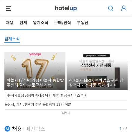
채용
인재
업계소식
구매/견적
부동산
업계소식
야놀자17주년 기념 야놀자 통합발
<야놀자 MRO, 숙박업소 위한 삼
주센터 할인 프로모션 진행
성전자 가전제품 특가 개시>
야놀자제휴점 금융혜택제공 위한 제휴 및 금융서비스 게시
울산시, 피서․행락지 주변 불법행위 19건 적발
더보기
채용
메인박스
1
/
5