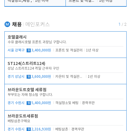
객실청소,베팅 ,
1년 이하
프론트 및 객실관리
1년 이상
채용
메인포커스
1
/
2
호텔클래시
수유 클래시호텔 프론트 과장님 구합니다.
서울 강북구
월
3,400,000원
프론트 및 객실관리
1년 이상
ST124(스트리트124)
성남 스트리트124 격일 근무자 구인
경기 성남시
월
3,600,000원
카운터 및 객실관리 전반
1년 이상
브라운도트호텔 세류점
부부또는 자매 청소팀 구합니다.
경기 수원시
월
5,400,000원
객실청소및 베팅
경력무관
브라운도트세류점
베팅삼촌구해요
경기 수원시
월
2,316,930원
베팅삼촌
경력무관