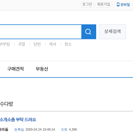
로그인
회원가입
모바일
로고
상세검색
부부팀
주말
당번
캐셔
청소
구매견적
부동산
수다방
 소개소좀 부탁 드려요
클레돌
등록일
2009.04.24 19:49:14
조회
4,396