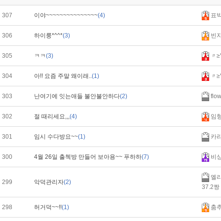
307
이야~~~~~~~~~~~~~~~
(4)
표
306
하이룽*^^*
(3)
빈
305
ㅋㅋ
(3)
〃≥
304
아!! 요즘 주말 왜이래..
(1)
〃≥
303
난여기에 잇는애들 불안불안하다
(2)
flo
302
절 때리세요,,,
(4)
임
301
임시 수다방요~~
(1)
카
300
4월 26일 출첵방 만들어 보아용~~ 푸하하
(7)
비
엘리
299
악덕관리자
(2)
37.2짱
298
허거덕~~!!
(1)
춤