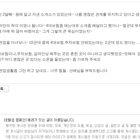
 2달째~ 원래 알고 지낸 소개소가 있었는데~ 나름 괜찮은 관계를 유지하고 있다고 
저만의 착각 이였나 봅니다~ 4대보험좀 돼는대로 소개좀 해달라고 했더니~ 몇군데 부르
 아예 딱 끊어 버렸어요~ 그게 그렇게 큰 욕심이였는지~
면접을 다녀보니~ 10군데 중에 4대보험 주차보험 안돼있는데는 2군데 정도 였다는.....
대보험이나,주차보험, 급여인상 해주는 곳은 흔한 곳이 아니라고 생각햇었죠~낏해야 
? 어디 괜찮은 곳 있다는 소문을 들었는데~ 좀 가르쳐 주세요
면접생활좀 그만 하고 싶네요... 너무 힘들.. 선배님들 부탁드립니다