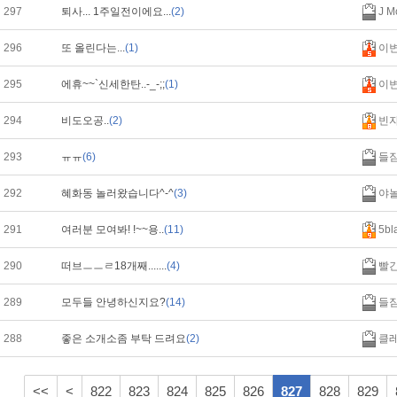
297
퇴사... 1주일전이에요...
(2)
J Mo
296
또 올린다는...
(1)
이
295
에휴~~`신세한탄..-_-;;
(1)
이
294
비도오공..
(2)
빈
293
ㅠㅠ
(6)
들
292
혜화동 놀러왔습니다^-^
(3)
야
291
여러분 모여봐! !~~용..
(11)
5bl
290
떠브ㅡㅡㄹ18개째.......
(4)
빨
289
모두들 안녕하신지요?
(14)
들
288
좋은 소개소좀 부탁 드려요
(2)
클
<<
<
822
823
824
825
826
827
828
829