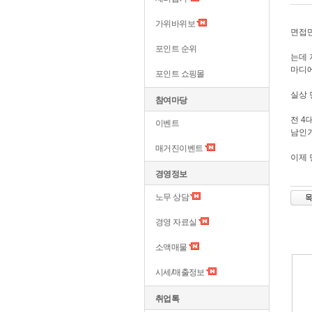
가위바위보
면접만
포인트 순위
는데 
마디에
포인트 쇼핑몰
실상 
참여마당
전 4
이벤트
남인가
매거진이벤트
이제 
경영정보
노무 상담
경영 자료실
소액매물
시세/매출정보
취업톡