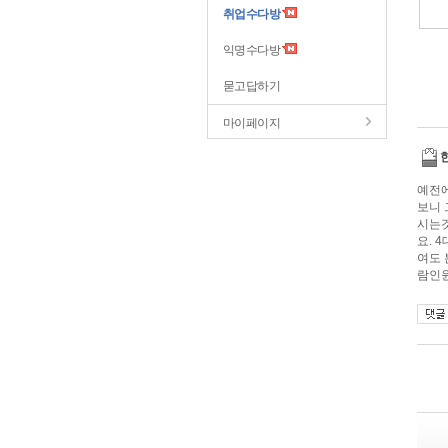
취업수다방
익명수다방
묻고답하기
마이페이지