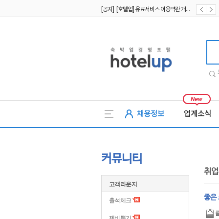
[공지] [호텔업] 유료서비스 이용약관 개정본2 (19.09.02)
[공지] [호텔업] 개인정보 처리방침 개정본2 (19.09.02)
호텔업
채용정보
업계소식
커뮤니티
취업
고객라운지
좋은
출석체크
제비뽑기