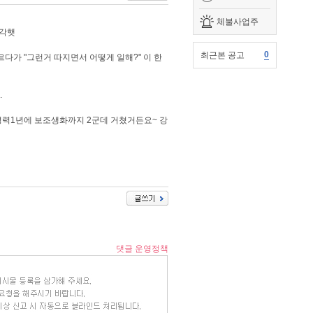
체불사업주
생각햇
0
최근본 공고
다가 "그런거 따지면서 어떻게 일해?" 이 한
.
경력1년에 보조생화까지 2군데 거쳤거든요~ 강