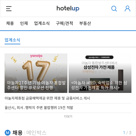
채용
인재
업계소식
구매/견적
부동산
업계소식
야놀자17주년 기념 야놀자 통합발
<야놀자 MRO, 숙박업소 위한 삼
주센터 할인 프로모션 진행
성전자 가전제품 특가 개시>
야놀자제휴점 금융혜택제공 위한 제휴 및 금융서비스 게시
울산시, 피서․행락지 주변 불법행위 19건 적발
더보기
채용
메인박스
1
/
3