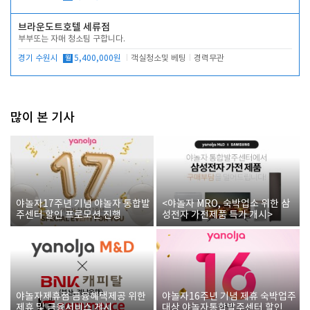
브라운도트호텔 세류점
부부또는 자매 청소팀 구합니다.
경기 수원시
월
5,400,000원
객실청소및 베팅
경력무관
많이 본 기사
야놀자17주년 기념 야놀자 통합발
<야놀자 MRO, 숙박업소 위한 삼
주센터 할인 프로모션 진행
성전자 가전제품 특가 개시>
야놀자제휴점 금융혜택제공 위한
야놀자16주년 기념 제휴 숙박업주
제휴 및 금융서비스 게시
대상 야놀자통합발주센터 할인쿠