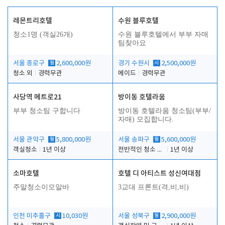
레몬트리호텔
수원 블루호텔
청소1명 (객실26개)
수원 블루호텔에서 부부 자매
팀찾아요
서울 종로구
월
2,600,000원
경기 수원시
시
2,500,000원
청소 외
경력무관
메이드
경력무관
사당역 메트로21
방이동 호텔라움
부부 청소팀 구합니다
방이동 호텔라움 청소팀(부부/
자매) 모집합니다.
서울 관악구
월
5,800,000원
서울 송파구
월
5,600,000원
객실청소
1년 이상
전반적인 청소 업무(객실청소.객실정리)
1년 이상
소마호텔
호텔 디 아티스트 성신여대점
주말청소이모알바
3교대 프론트(격,비,비)
인천 미추홀구
시
10,030원
서울 성북구
월
2,900,000원