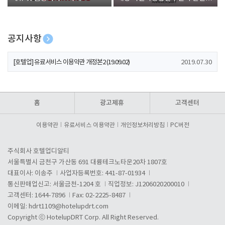
폰 증정
공지사항
[호텔업] 개인정보 처리방침 개정본1 (19.09.02)
2019.07.30
[호텔업] 유료서비스 이용약관 개정본2 (19.09.02)
2019.07.30
[호텔업] 개인정보 처리방침 개정본2 (19.09.02)
2019.07.30
홈
광고제휴
고객센터
이용약관
유료서비스 이용약관
개인정보처리방침
PC버전
주식회사 호텔업디알티
서울특별시 금천구 가산동 691 대륭테크노타운20차 1807호
대표이사: 이송주
사업자등록번호: 441-87-01934
통신판매업신고: 서울금천-1204 호
직업정보: J1206020200010
고객센터: 1644-7896
Fax: 02-2225-8487
이메일:
hdrt1109@hotelupdrt.com
Copyright ⓒ HotelupDRT Corp. All Right Reserved.