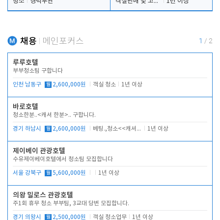
청소
경력무관
객실판매 및 고객응대
1년 이상
채용
메인포커스
1
/
2
루루호텔
부부청소팀 구합니다
인천 남동구
월
2,600,000원
객실 청소
1년 이상
바로호텔
청소한분..<캐셔 한분>.. 구합니다.
경기 하남시
월
2,600,000원
베팅.,청소<<캐셔 모셔봅니다.
1년 이상
제이베이 관광호텔
수유제이베이호텔에서 청소팀 모집합니다
서울 강북구
월
5,600,000원
1년 이상
의왕 밀로스 관광호텔
주1회 휴무 청소 부부팀, 3교대 당번 모집합니다.
경기 의왕시
월
2,500,000원
객실 청소업무
1년 이상