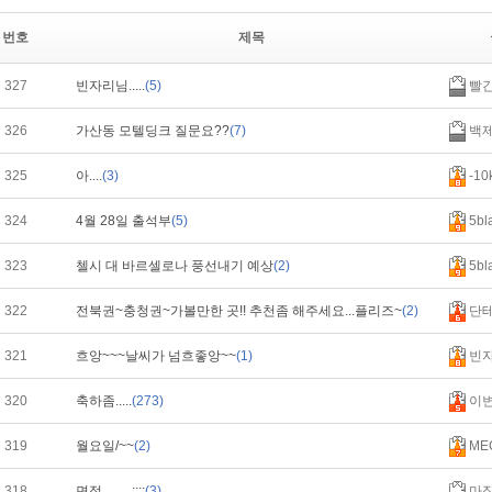
번호
제목
327
빈자리님.....
(5)
빨
326
가산동 모텔딩크 질문요??
(7)
백
325
아....
(3)
-10
324
4월 28일 출석부
(5)
5bl
323
첼시 대 바르셀로나 풍선내기 예상
(2)
5bl
322
전북권~충청권~가볼만한 곳!! 추천좀 해주세요...플리즈~
(2)
단
321
흐앙~~~날씨가 넘흐좋앙~~
(1)
빈
320
축하좀.....
(273)
이
319
월요일/~~
(2)
ME
318
면접 ㅡㅡ;;;;
(3)
마