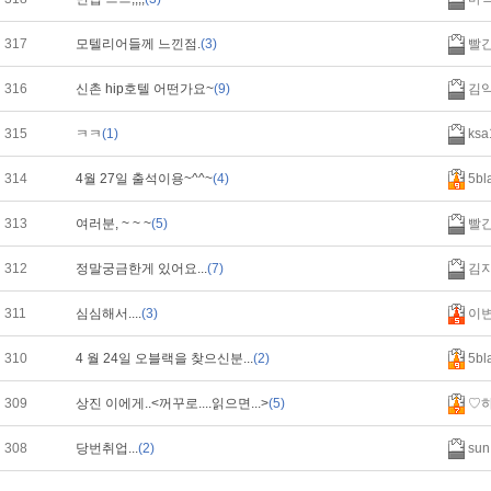
317
모텔리어들께 느낀점.
(3)
빨
316
신촌 hip호텔 어떤가요~
(9)
김
315
ㅋㅋ
(1)
ksa
314
4월 27일 출석이용~^^~
(4)
5bl
313
여러분, ~ ~ ~
(5)
빨
312
정말궁금한게 있어요...
(7)
김
311
심심해서....
(3)
이
310
4 월 24일 오블랙을 찾으신분...
(2)
5bl
309
상진 이에게..<꺼꾸로....읽으면...>
(5)
♡
308
당번취업...
(2)
sun 