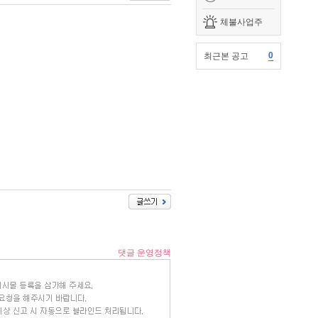
체불사업주
0
최근본 공고