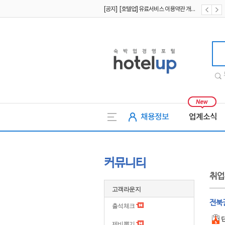
[공지] [호텔업] 유료서비스 이용약관 개정본2 (19.09.02)
[공지] [호텔업] 개인정보 처리방침 개정본2 (19.09.02)
호텔업
채용정보
업계소식
커뮤니티
취업
고객라운지
전북
출석체크
제비뽑기