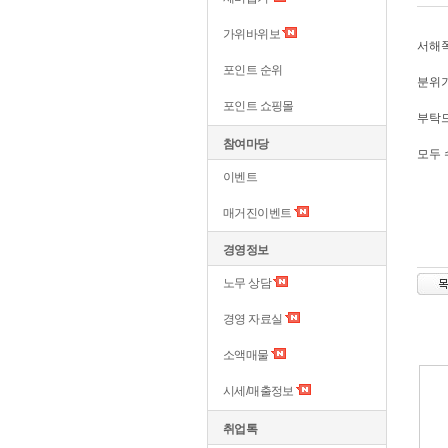
가위바위보
서해쪽
포인트 순위
분위기
포인트 쇼핑몰
부탁
참여마당
모두 
이벤트
매거진이벤트
경영정보
노무 상담
경영 자료실
소액매물
시세/매출정보
취업톡