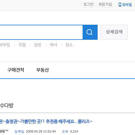
로그인
회원가입
모바일
로고
상세검색
부부팀
주말
당번
캐셔
청소
구매견적
부동산
수다방
권~충청권~가볼만한 곳!! 추천좀 해주세요...플리즈~
단테™
등록일
2009.04.28 11:52:44
조회
4,214