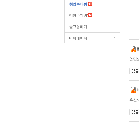
취업수다방
익명수다방
묻고답하기
마이페이지