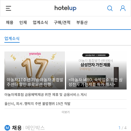
채용
인재
업계소식
구매/견적
부동산
업계소식
야놀자17주년 기념 야놀자 통합발
<야놀자 MRO, 숙박업소 위한 삼
주센터 할인 프로모션 진행
성전자 가전제품 특가 개시>
야놀자제휴점 금융혜택제공 위한 제휴 및 금융서비스 게시
울산시, 피서․행락지 주변 불법행위 19건 적발
더보기
채용
메인박스
1
/
4