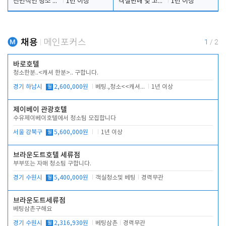
전반적인 청소 업무(객실청소.객실정리)
1년 이상
객실판매 및 고객응대
1년 이상
채용
메인포커스
1
/
2
바로호텔
청소한분..<캐셔 한분>.. 구합니다.
경기 하남시
월
2,600,000원
베팅.,청소<<캐셔 모셔봅니다.
1년 이상
제이베이 관광호텔
수유제이베이호텔에서 청소팀 모집합니다
서울 강북구
월
5,600,000원
1년 이상
브라운도트호텔 세류점
부부또는 자매 청소팀 구합니다.
경기 수원시
월
5,400,000원
객실청소및 베팅
경력무관
브라운도트세류점
베팅삼촌구해요
경기 수원시
월
2,316,930원
베팅삼촌
경력무관