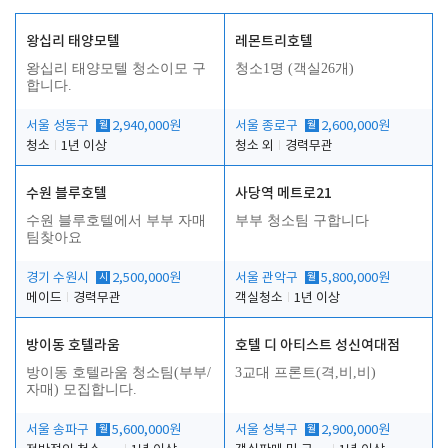
왕십리 태양모텔
레몬트리호텔
왕십리 태양모텔 청소이모 구
청소1명 (객실26개)
합니다.
서울 성동구
월
2,940,000원
서울 종로구
월
2,600,000원
청소
1년 이상
청소 외
경력무관
수원 블루호텔
사당역 메트로21
수원 블루호텔에서 부부 자매
부부 청소팀 구합니다
팀찾아요
경기 수원시
시
2,500,000원
서울 관악구
월
5,800,000원
메이드
경력무관
객실청소
1년 이상
방이동 호텔라움
호텔 디 아티스트 성신여대점
방이동 호텔라움 청소팀(부부/
3교대 프론트(격,비,비)
자매) 모집합니다.
서울 송파구
월
5,600,000원
서울 성북구
월
2,900,000원