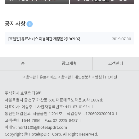
폰 증정
공지사항
[호텔업] 개인정보 처리방침 개정본1 (19.09.02)
2019.07.30
[호텔업] 유료서비스 이용약관 개정본2 (19.09.02)
2019.07.30
[호텔업] 개인정보 처리방침 개정본2 (19.09.02)
2019.07.30
홈
광고제휴
고객센터
이용약관
유료서비스 이용약관
개인정보처리방침
PC버전
주식회사 호텔업디알티
서울특별시 금천구 가산동 691 대륭테크노타운20차 1807호
대표이사: 이송주
사업자등록번호: 441-87-01934
통신판매업신고: 서울금천-1204 호
직업정보: J1206020200010
고객센터: 1644-7896
Fax: 02-2225-8487
이메일:
hdrt1109@hotelupdrt.com
Copyright ⓒ HotelupDRT Corp. All Right Reserved.