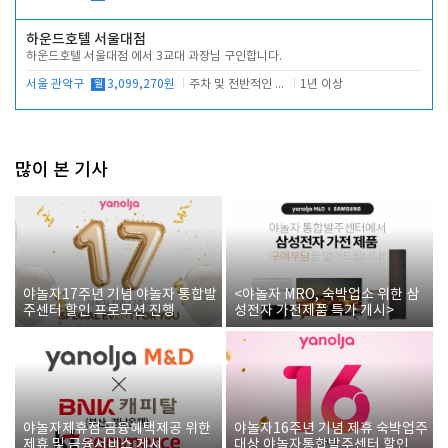
하운드호텔 서울대점
하운드호텔 서울대점 에서 3교대 과장님 구인합니다.
서울 관악구
월
3,099,270원
주차 및 전반적인 당번업무
1년 이상
많이 본 기사
야놀자17주년 기념 야놀자 통합발
<야놀자 MRO, 숙박업소 위한 삼
주센터 할인 프로모션 진행
성전자 가전제품 특가 개시>
야놀자제휴점 금융혜택제공 위한
야놀자16주년 기념 제휴 숙박업주
제휴 및 금융서비스 게시
대상 야놀자통합발주센터 할인쿠