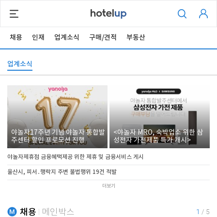
채용
인재
업계소식
구매/견적
부동산
업계소식
야놀자17주년 기념 야놀자 통합발
<야놀자 MRO, 숙박업소 위한 삼
주센터 할인 프로모션 진행
성전자 가전제품 특가 개시>
야놀자제휴점 금융혜택제공 위한 제휴 및 금융서비스 게시
울산시, 피서․행락지 주변 불법행위 19건 적발
더보기
채용
메인박스
1
/
5