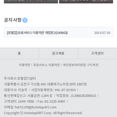
폰 증정
공지사항
[호텔업] 개인정보 처리방침 개정본1 (19.09.02)
2019.07.30
[호텔업] 유료서비스 이용약관 개정본2 (19.09.02)
2019.07.30
[호텔업] 개인정보 처리방침 개정본2 (19.09.02)
2019.07.30
홈
광고제휴
고객센터
이용약관
유료서비스 이용약관
개인정보처리방침
PC버전
주식회사 호텔업디알티
서울특별시 금천구 가산동 691 대륭테크노타운20차 1807호
대표이사: 이송주
사업자등록번호: 441-87-01934
통신판매업신고: 서울금천-1204 호
직업정보: J1206020200010
고객센터: 1644-7896
Fax: 02-2225-8487
이메일:
hdrt1109@hotelupdrt.com
Copyright ⓒ HotelupDRT Corp. All Right Reserved.