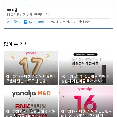
88호텔
88호텔 당번(격일제) 구인합니다
경기 용인시
월
3,200,000원
호텔 내 외부 점검 및 프런트 운영
경력무관
많이 본 기사
야놀자17주년 기념 야놀자 통합발
<야놀자 MRO, 숙박업소 위한 삼
주센터 할인 프로모션 진행
성전자 가전제품 특가 개시>
야놀자제휴점 금융혜택제공 위한
야놀자16주년 기념 제휴 숙박업주
제휴 및 금융서비스 게시
대상 야놀자통합발주센터 할인쿠