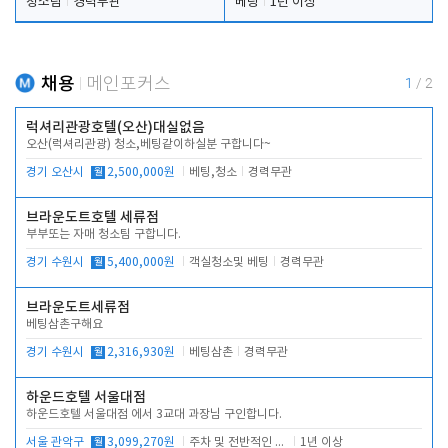
청소팀
경력무관
베팅
1년 이상
채용
메인포커스
1
/
2
럭셔리관광호텔(오산)대실없음
오산(럭셔리관광) 청소,베팅같이하실분 구합니다~
경기 오산시
월
2,500,000원
베팅,청소
경력무관
브라운도트호텔 세류점
부부또는 자매 청소팀 구합니다.
경기 수원시
월
5,400,000원
객실청소및 베팅
경력무관
브라운도트세류점
베팅삼촌구해요
경기 수원시
월
2,316,930원
베팅삼촌
경력무관
하운드호텔 서울대점
하운드호텔 서울대점 에서 3교대 과장님 구인합니다.
서울 관악구
월
3,099,270원
주차 및 전반적인 당번업무
1년 이상