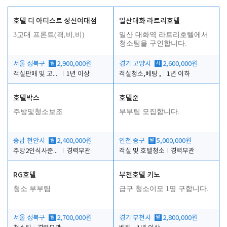
호텔 디 아티스트 성신여대점
일산대화 라트리호텔
3교대 프론트(격,비,비)
일산 대화역 라트리호텔에서
청소팀을 구인합니다.
서울 성북구
월
2,900,000원
경기 고양시
시
2,600,000원
객실판매 및 고객응대
1년 이상
객실청소,베팅 ,
1년 이하
호텔박스
호텔준
주방및청소보조
부부팀 모집합니다.
충남 천안시
월
2,400,000원
인천 중구
월
5,000,000원
주방2인식사준비및청소린렌보조
경력무관
객실 및 호텔청소
경력무관
RG호텔
부천호텔 키노
청소 부부팀
급구 청소이모 1명 구합니다.
서울 성북구
월
2,700,000원
경기 부천시
월
2,800,000원