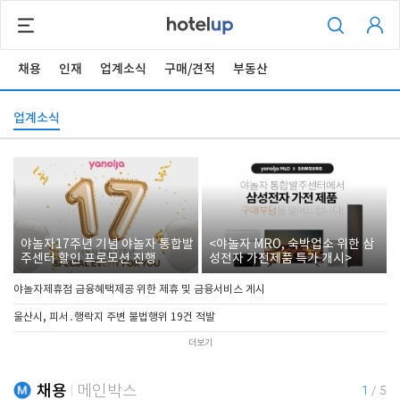
채용
인재
업계소식
구매/견적
부동산
업계소식
야놀자17주년 기념 야놀자 통합발
<야놀자 MRO, 숙박업소 위한 삼
주센터 할인 프로모션 진행
성전자 가전제품 특가 개시>
야놀자제휴점 금융혜택제공 위한 제휴 및 금융서비스 게시
울산시, 피서․행락지 주변 불법행위 19건 적발
더보기
채용
메인박스
1
/
5