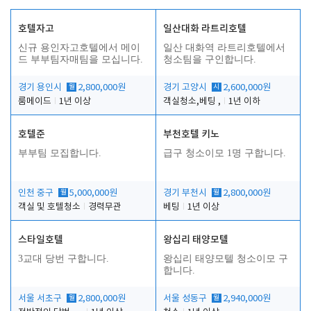
호텔자고
일산대화 라트리호텔
신규 용인자고호텔에서 메이
일산 대화역 라트리호텔에서
드 부부팀자매팀을 모십니다.
청소팀을 구인합니다.
경기 용인시
월
2,800,000원
경기 고양시
시
2,600,000원
룸메이드
1년 이상
객실청소,베팅 ,
1년 이하
호텔준
부천호텔 키노
부부팀 모집합니다.
급구 청소이모 1명 구합니다.
인천 중구
월
5,000,000원
경기 부천시
월
2,800,000원
객실 및 호텔청소
경력무관
베팅
1년 이상
스타일호텔
왕십리 태양모텔
3교대 당번 구합니다.
왕십리 태양모텔 청소이모 구
합니다.
서울 서초구
월
2,800,000원
서울 성동구
월
2,940,000원