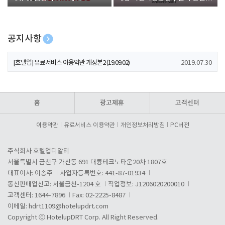
폰 증정
공지사항
[호텔업] 개인정보 처리방침 개정본1 (19.09.02)
2019.07.30
[호텔업] 유료서비스 이용약관 개정본2 (19.09.02)
2019.07.30
[호텔업] 개인정보 처리방침 개정본2 (19.09.02)
2019.07.30
홈
광고제휴
고객센터
이용약관
유료서비스 이용약관
개인정보처리방침
PC버전
주식회사 호텔업디알티
서울특별시 금천구 가산동 691 대륭테크노타운20차 1807호
대표이사: 이송주
사업자등록번호: 441-87-01934
통신판매업신고: 서울금천-1204 호
직업정보: J1206020200010
고객센터: 1644-7896
Fax: 02-2225-8487
이메일:
hdrt1109@hotelupdrt.com
Copyright ⓒ HotelupDRT Corp. All Right Reserved.