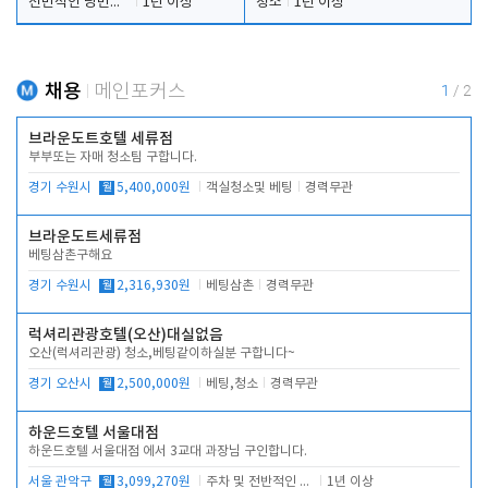
전반적인 당번업무
1년 이상
청소
1년 이상
채용
메인포커스
1
/
2
브라운도트호텔 세류점
부부또는 자매 청소팀 구합니다.
경기 수원시
월
5,400,000원
객실청소및 베팅
경력무관
브라운도트세류점
베팅삼촌구해요
경기 수원시
월
2,316,930원
베팅삼촌
경력무관
럭셔리관광호텔(오산)대실없음
오산(럭셔리관광) 청소,베팅같이하실분 구합니다~
경기 오산시
월
2,500,000원
베팅,청소
경력무관
하운드호텔 서울대점
하운드호텔 서울대점 에서 3교대 과장님 구인합니다.
서울 관악구
월
3,099,270원
주차 및 전반적인 당번업무
1년 이상