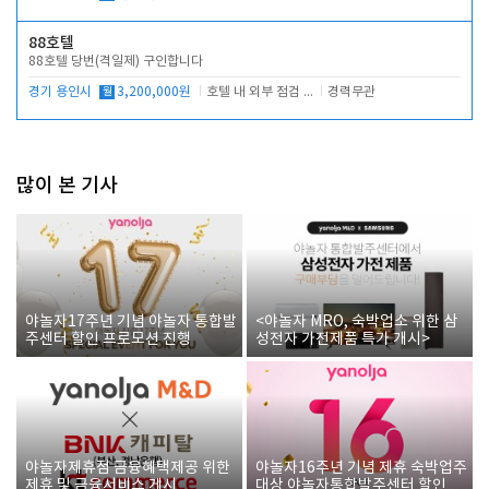
88호텔
88호텔 당번(격일제) 구인합니다
경기 용인시
월
3,200,000원
호텔 내 외부 점검 및 프런트 운영
경력무관
많이 본 기사
야놀자17주년 기념 야놀자 통합발
<야놀자 MRO, 숙박업소 위한 삼
주센터 할인 프로모션 진행
성전자 가전제품 특가 개시>
야놀자제휴점 금융혜택제공 위한
야놀자16주년 기념 제휴 숙박업주
제휴 및 금융서비스 게시
대상 야놀자통합발주센터 할인쿠