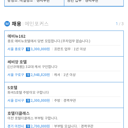
탕청소 .객실청소
경력무관
당번 업무
경력무관
채용
메인포커스
1
/
3
에비뉴162
종로 에비뉴호텔에서 당번 모집합니다.(주차업무 없습니다.)
서울 종로구
월
3,300,000원
프런트 업무
1년 이상
쎄비앙 호텔
((신규채용)) 3교대 캐셔 구인합니다
서울 구로구
월
2,948,820원
캐셔
1년 이상
S호텔
화곡S호텔 주방이모 구합니다
서울 강서구
월
2,300,000원
주방
경력무관
호텔더클래스
이천 호텔더클래스 부부팀 구합니다.
경기 이천시
월
2,700,000원
부부팀 모십니다.
경력무관