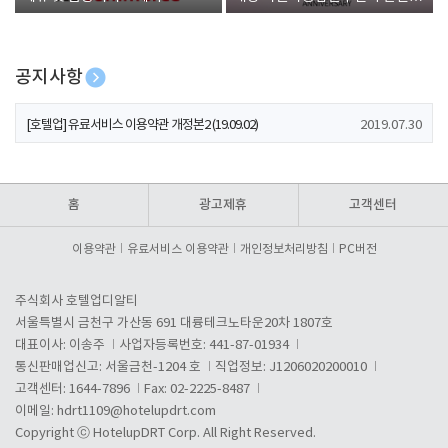
폰 증정
공지사항
[호텔업] 개인정보 처리방침 개정본1 (19.09.02)
2019.07.30
[호텔업] 유료서비스 이용약관 개정본2 (19.09.02)
2019.07.30
[호텔업] 개인정보 처리방침 개정본2 (19.09.02)
2019.07.30
홈
광고제휴
고객센터
이용약관
유료서비스 이용약관
개인정보처리방침
PC버전
주식회사 호텔업디알티
서울특별시 금천구 가산동 691 대륭테크노타운20차 1807호
대표이사: 이송주
사업자등록번호: 441-87-01934
통신판매업신고: 서울금천-1204 호
직업정보: J1206020200010
고객센터: 1644-7896
Fax: 02-2225-8487
이메일:
hdrt1109@hotelupdrt.com
Copyright ⓒ HotelupDRT Corp. All Right Reserved.