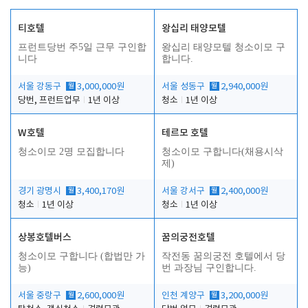
티호텔
왕십리 태양모텔
프런트당번 주5일 근무 구인합
왕십리 태양모텔 청소이모 구
니다
합니다.
서울 강동구
월
3,000,000원
서울 성동구
월
2,940,000원
당번, 프런트업무
1년 이상
청소
1년 이상
W호텔
테르모 호텔
청소이모 2명 모집합니다
청소이모 구합니다(채용시삭
제)
경기 광명시
월
3,400,170원
서울 강서구
월
2,400,000원
청소
1년 이상
청소
1년 이상
상봉호텔버스
꿈의궁전호텔
청소이모 구합니다 (합법만 가
작전동 꿈의궁전 호텔에서 당
능)
번 과장님 구인합니다.
서울 중랑구
월
2,600,000원
인천 계양구
월
3,200,000원