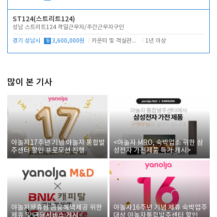
ST124(스트리트124)
성남 스트리트124 격일근무자/주간근무자구인
경기 성남시
월
3,600,000원
카운터 및 객실관리 전반
1년 이상
많이 본 기사
야놀자17주년 기념 야놀자 통합발
<야놀자 MRO, 숙박업소 위한 삼
주센터 할인 프로모션 진행
성전자 가전제품 특가 개시>
야놀자제휴점 금융혜택제공 위한
야놀자16주년 기념 제휴 숙박업주
제휴 및 금융서비스 게시
대상 야놀자통합발주센터 할인쿠