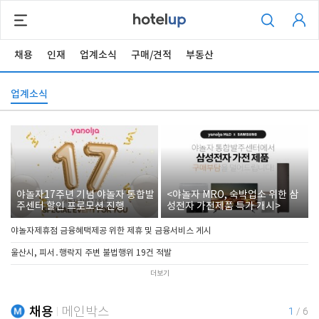
채용
인재
업계소식
구매/견적
부동산
업계소식
야놀자17주년 기념 야놀자 통합발
<야놀자 MRO, 숙박업소 위한 삼
주센터 할인 프로모션 진행
성전자 가전제품 특가 개시>
야놀자제휴점 금융혜택제공 위한 제휴 및 금융서비스 게시
울산시, 피서․행락지 주변 불법행위 19건 적발
더보기
채용
메인박스
1
/
6